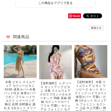
この商品をアプリで見る
Save
通報する
関連商品
【送料無料】 水着 ス
水着 ビキニ スイムウ
【送料無料】 レディー
イムウェア ビキニ ワ
ェア セクシービキニ
ス セットアップ ビキ
ンピース セット タン
6085 体系カバー水着
ニ 水着 スイムウェア
クトップ ハイウエスト
パッド付き 体系カバー
クロスフロントホルタ
体型カバー 可愛い 小
リボン フリル ハイウ
ーネック 羽織 長袖 萌
胸 UVカット カジュア
エスト シャーリング
袖 セクシースカート
ル フェミニン セクシ
胸元 谷間 谷間魅せ 盛
フリル 可愛い カジュ
ー 上品 大人可愛い 韓
れる 3点セット スリー
アル フェミニン セク