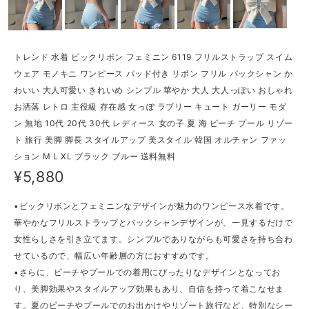
トレンド 水着 ビックリボン フェミニン 6119 フリルストラップ スイム
ウェア モノキニ ワンピース パッド付き リボン フリル バックシャン か
わいい 大人可愛い きれいめ シンプル 華やか 大人 大人っぽい おしゃれ
お洒落 レトロ 主役級 存在感 女っぽ ラブリー キュート ガーリー モダ
ン 無地 10代 20代 30代 レディース 女の子 夏 海 ビーチ プール リゾー
ト 旅行 美脚 脚長 スタイルアップ 美スタイル 韓国 オルチャン ファッ
ション M L XL ブラック ブルー 送料無料
¥5,880
▪ビックリボンとフェミニンなデザインが魅力のワンピース水着です。
華やかなフリルストラップとバックシャンデザインが、一見するだけで
女性らしさを引き立てます。シンプルでありながらも可愛さを持ち合わ
せているので、幅広い年齢層の方におすすめです。
▪さらに、ビーチやプールでの着用にぴったりなデザインとなってお
り、美脚効果やスタイルアップ効果もあり、自信を持って着こなせま
す。夏のビーチやプールでのお出かけやリゾート旅行など、特別なシー