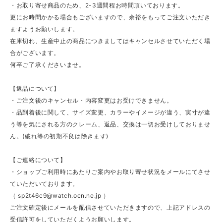
・お取り寄せ商品のため、2-3週間程お時間頂いております。
更にお時間かかる場合もございますので、余裕をもってご注文いただき
ますようお願いします。
在庫切れ、生産中止の商品につきましてはキャンセルさせていただく場
合がございます。
何卒ご了承くださいませ。
【返品について】
・ご注文後のキャンセル・内容変更はお受けできません。
・品到着後に関して、サイズ変更、カラーやイメージが違う、実寸が違
う等を気にされる方のクレーム、返品、交換は一切お受けしておりませ
ん。(破れ等の初期不良は除きます)
【ご連絡について】
・ショップご利用時にあたりご案内やお取り寄せ状況をメールにてさせ
ていただいております。
（
sp2t46c9@watch.ocn.ne.jp
）
ご注文確定後にメールを配信させていただきますので、上記アドレスの
受信許可をしていただくようお願いします。