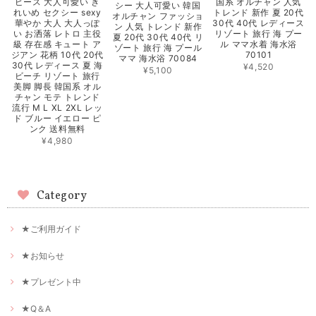
国系 オルチャン 人気
ピース 大人可愛い き
シー 大人可愛い 韓国
トレンド 新作 夏 20代
れいめ セクシー sexy
オルチャン ファッショ
30代 40代 レディース
華やか 大人 大人っぽ
ン 人気 トレンド 新作
リゾート 旅行 海 プー
い お洒落 レトロ 主役
夏 20代 30代 40代 リ
ル ママ水着 海水浴
級 存在感 キュート ア
ゾート 旅行 海 プール
70101
ジアン 花柄 10代 20代
ママ 海水浴 70084
30代 レディース 夏 海
¥4,520
¥5,100
ビーチ リゾート 旅行
美脚 脚長 韓国系 オル
チャン モテ トレンド
流行 M L XL 2XL レッ
ド ブルー イエロー ピ
ンク 送料無料
¥4,980
Category
★ご利用ガイド
★お知らせ
★プレゼント中
★Q＆A