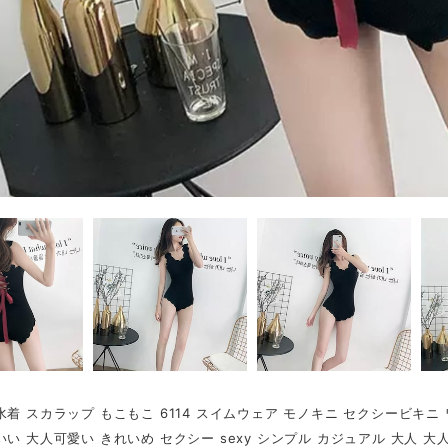
水着 スカラップ もこもこ 6114 スイムウェア モノキニ セクシービキニ
いい 大人可愛い きれいめ セクシー sexy シンプル カジュアル 大人 大