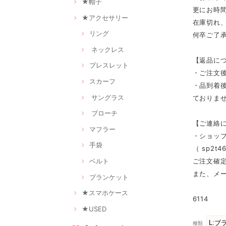
★帽子
更にお時
★アクセサリー
在庫切れ
リング
何卒ご了
ネックレス
【返品に
ブレスレット
・ご注文
スカーフ
・品到着
サングラス
ておりませ
ブローチ
【ご連絡
マフラー
・ショッ
手袋
（
sp2t46
ご注文確
ベルト
また、メ
ブランケット
★スマホケース
6114
★USED
種類