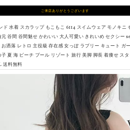
ご来店ありがとうございます
ンド 水着 スカラップ もこもこ 6114 スイムウェア モノキニ
胸元 谷間 谷間魅せ かわいい 大人可愛い きれいめ セクシー s
お洒落 レトロ 主役級 存在感 女っぽ ラブリー キュート ガーリー
の子 夏 海 ビーチ プール リゾート 旅行 美脚 脚長 着痩せ 
XL 送料無料