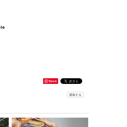
ble
Save
通報する