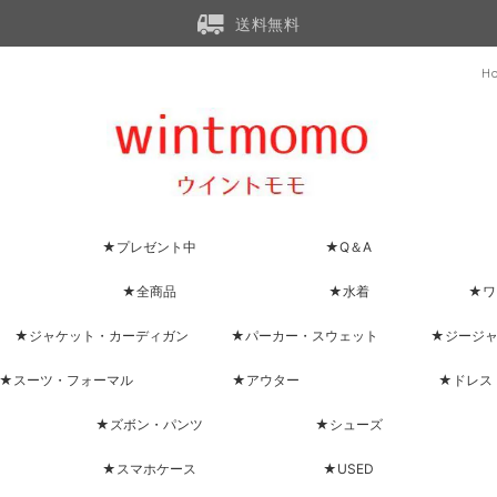
送料無料
H
★プレゼント中
★Q＆A
★全商品
★水着
★ワ
★ジャケット・カーディガン
★パーカー・スウェット
★ジージ
★スーツ・フォーマル
★アウター
★ドレス
★ズボン・パンツ
★シューズ
★スマホケース
★USED