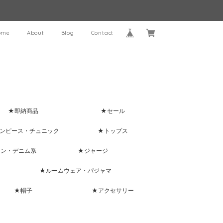
ome
About
Blog
Contact
★即納商品
★セール
ンピース・チュニック
★トップス
ャン・デニム系
★ジャージ
★ルームウェア・パジャマ
★帽子
★アクセサリー