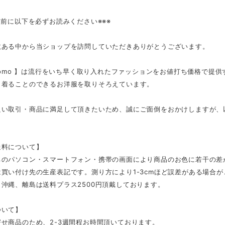
入前に以下を必ずお読みください※※※
数ある中から当ショップを訪問していただきありがとうございます。
tmomo 】は流行をいち早く取り入れたファッションをお値打ち価格で提
く着ることのできるお洋服を取りそろえています。
良い取引・商品に満足して頂きたいため、誠にご面倒をおかけしますが、
。
送料について】
ちのパソコン・スマートフォン・携帯の画面により商品のお色に若干の差
買い付け先の生産表記です。測り方により1-3cmほど誤差がある場合
沖縄、離島は送料プラス2500円頂戴しております。
ついて】
せ商品のため、2-3週間程お時間頂いております。