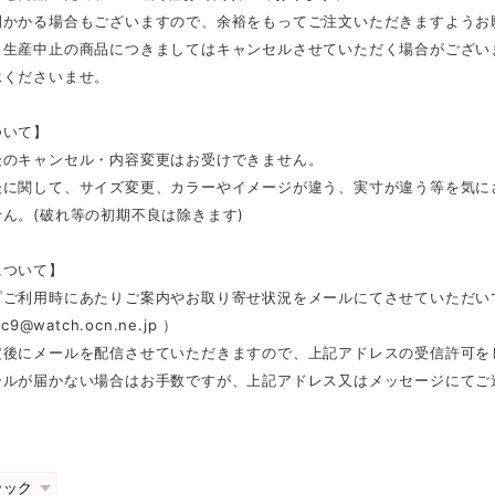
間かかる場合もございますので、余裕をもってご注文いただきますようお
、生産中止の商品につきましてはキャンセルさせていただく場合がござい
承くださいませ。
ついて】
後のキャンセル・内容変更はお受けできません。
後に関して、サイズ変更、カラーやイメージが違う、実寸が違う等を気に
ん。(破れ等の初期不良は除きます)
について】
プご利用時にあたりご案内やお取り寄せ状況をメールにてさせていただい
c9@watch.ocn.ne.jp
）
定後にメールを配信させていただきますので、上記アドレスの受信許可を
ールが届かない場合はお手数ですが、上記アドレス又はメッセージにてご