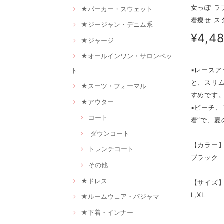
女っぽ ラ
★パーカー・スウェット
着痩せ ス
★ジージャン・デニム系
¥4,4
★ジャージ
★オールインワン・サロンペッ
▪レース
ト
と、スリ
★スーツ・フォーマル
すめです
★アウター
▪ビーチ
コート
着”で、
ダウンコート
【カラー
トレンチコート
ブラック
その他
★ドレス
【サイズ
L,XL
★ルームウェア・パジャマ
★下着・インナー