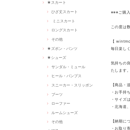
★スカート
ひざ丈スカート
※※※ご購
ミニスカート
この度は
ロングスカート
その他
【 win
★ズボン・パンツ
毎日楽し
★シューズ
気持ちの
サンダル・ミュール
たします
ヒール・パンプス
【商品・
スニーカー・スリッポン
・お手持
ブーツ
・サイズは
ローファー
・北海道、
ルームシューズ
【納期に
その他
・お取り寄