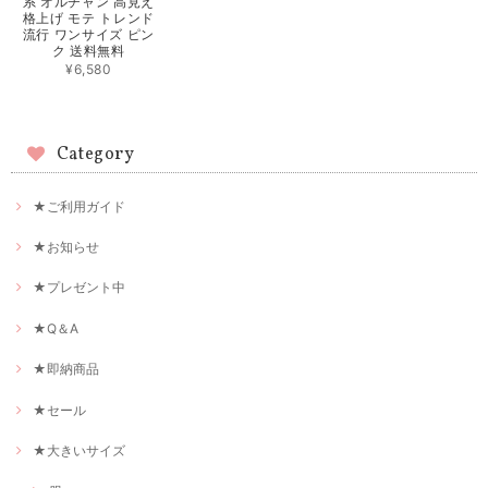
系 オルチャン 高見え
格上げ モテ トレンド
流行 ワンサイズ ピン
ク 送料無料
¥6,580
Category
★ご利用ガイド
★お知らせ
★プレゼント中
★Q＆A
★即納商品
★セール
★大きいサイズ