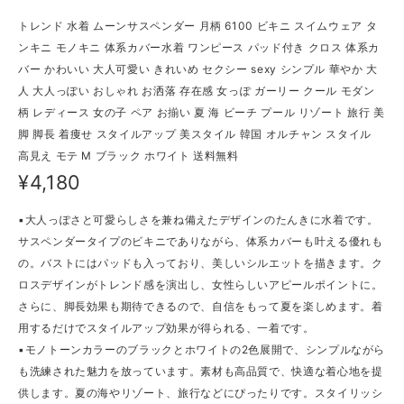
トレンド 水着 ムーンサスペンダー 月柄 6100 ビキニ スイムウェア タ
ンキニ モノキニ 体系カバー水着 ワンピース パッド付き クロス 体系カ
バー かわいい 大人可愛い きれいめ セクシー sexy シンプル 華やか 大
人 大人っぽい おしゃれ お洒落 存在感 女っぽ ガーリー クール モダン
柄 レディース 女の子 ペア お揃い 夏 海 ビーチ プール リゾート 旅行 美
脚 脚長 着痩せ スタイルアップ 美スタイル 韓国 オルチャン スタイル
高見え モテ M ブラック ホワイト 送料無料
¥4,180
▪大人っぽさと可愛らしさを兼ね備えたデザインのたんきに水着です。
サスペンダータイプのビキニでありながら、体系カバーも叶える優れも
の。バストにはパッドも入っており、美しいシルエットを描きます。ク
ロスデザインがトレンド感を演出し、女性らしいアピールポイントに。
さらに、脚長効果も期待できるので、自信をもって夏を楽しめます。着
用するだけでスタイルアップ効果が得られる、一着です。
▪モノトーンカラーのブラックとホワイトの2色展開で、シンプルながら
も洗練された魅力を放っています。素材も高品質で、快適な着心地を提
供します。夏の海やリゾート、旅行などにぴったりです。スタイリッシ