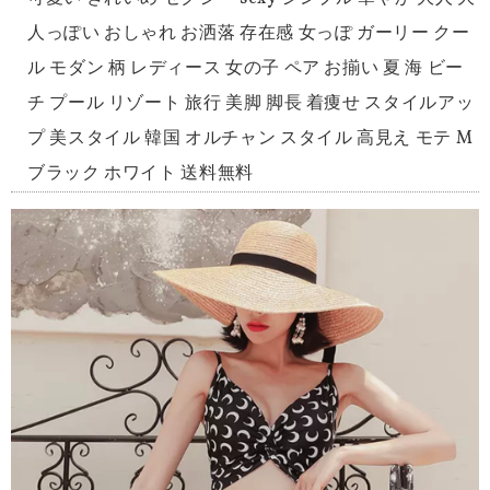
人っぽい おしゃれ お洒落 存在感 女っぽ ガーリー クー
ル モダン 柄 レディース 女の子 ペア お揃い 夏 海 ビー
チ プール リゾート 旅行 美脚 脚長 着痩せ スタイルアッ
プ 美スタイル 韓国 オルチャン スタイル 高見え モテ M
ブラック ホワイト 送料無料