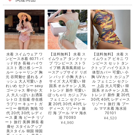
【送料無料】 水着 ス
【送料無料】 水着 ス
水着 スイムウェア ワ
イムウェア タンクトッ
イムウェア ビキニ ワ
ンピース水着 6071 パ
プ ワンピース ストラ
ンピース セット タン
ッド付き 長袖 ハイウ
イプ柄 真珠風肩紐 レ
クトップ ハイウエスト
エスト 透け感 シース
ースアップサイド リボ
体型カバー 可愛い 小
ルー シャーリング 胸
ン パッド 小胸 大きい
胸 UVカット カジュア
元 谷間魅せ 盛れる メ
サイズ 大人可愛い 韓
ル フェミニン セクシ
ッシュ 大人可愛い き
国系 オルチャン 人気
ー 上品 大人可愛い 韓
れいめ セクシー sexy
トレンド 新作 可愛い
国系 オルチャン 人気
ゴージャス 華やか 大
ぽっちゃり カジュアル
トレンド 新作 夏 20代
人 大人っぽい お洒落
フェミニン セクシー
30代 40代 レディース
レトロ 主役級 存在感
夏 20代 30代 40代 レ
リゾート 旅行 海 プー
ラブリー キュート ガ
ディース リゾート 旅
ル ママ水着 海水浴
ーリー 個性的 無地 10
行 海 プール ママ 海水
70101
代 20代 30代 レディ
浴 70093
ース 夏 海 ビーチ リゾ
¥4,520
ート 旅行 美脚 脚長 着
¥4,960
痩せ スタイルアップ
美スタイル 韓国 韓国