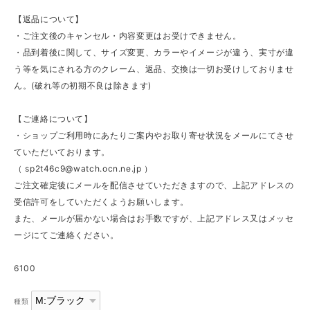
【返品について】
・ご注文後のキャンセル・内容変更はお受けできません。
・品到着後に関して、サイズ変更、カラーやイメージが違う、実寸が違
う等を気にされる方のクレーム、返品、交換は一切お受けしておりませ
ん。(破れ等の初期不良は除きます)
【ご連絡について】
・ショップご利用時にあたりご案内やお取り寄せ状況をメールにてさせ
ていただいております。
（
sp2t46c9@watch.ocn.ne.jp
）
ご注文確定後にメールを配信させていただきますので、上記アドレスの
受信許可をしていただくようお願いします。
また、メールが届かない場合はお手数ですが、上記アドレス又はメッセ
ージにてご連絡ください。
6100
種類