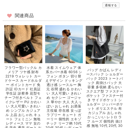
通報する
関連商品
フラワー型バックル カ
水着 スイムウェア 体
バッグ かばん レディ
メリア ツヤ感 財布
系カバー水着 6056 シ
ースバック ショルダー
2219 ウォレット カー
フォン ボタン 切り替
バック 2023 トートバ
ドケース カードホルダ
えデザイン ドッキング
ック 肩掛けバック 大
ー ポイントカード 免
透け感 シースルー 胸
容量 多収納 柔らかい
許証 IDカード 社員証
元 谷間 盛れる かわい
スクエア型 ファスナー
学生証 診察券 花型モ
い 大人可愛い きれい
ポケット ファスナー付
チーフ付きベルト フェ
め セクシー ゴージャ
き サイドポケット シ
イクレザー PU かわい
ス 華やか 大人 大人っ
ョルダー ジッパーポケ
い 大人可愛い きれい
ぽい おしゃれ お洒落
ット ポリエステル 布
め シンプル カジュア
主役級 存在感 女っぽ
カジュアル おしゃれ
ル 上品 おしゃれ キュ
ラブリー キュート ガ
かっこいい レトロ ラ
ート フェミニン 無地
ーリー 個性的 エキゾ
フ ルーズ 個性的 抜け
レディース ママ 女の
チック リーフ柄 10代
感 無地 10代 20代 30
子 学生 通学 デート お
20代 30代 レディース