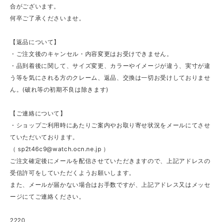
合がございます。
何卒ご了承くださいませ。
【返品について】
・ご注文後のキャンセル・内容変更はお受けできません。
・品到着後に関して、サイズ変更、カラーやイメージが違う、実寸が違
う等を気にされる方のクレーム、返品、交換は一切お受けしておりませ
ん。(破れ等の初期不良は除きます)
【ご連絡について】
・ショップご利用時にあたりご案内やお取り寄せ状況をメールにてさせ
ていただいております。
（
sp2t46c9@watch.ocn.ne.jp
）
ご注文確定後にメールを配信させていただきますので、上記アドレスの
受信許可をしていただくようお願いします。
また、メールが届かない場合はお手数ですが、上記アドレス又はメッセ
ージにてご連絡ください。
2220