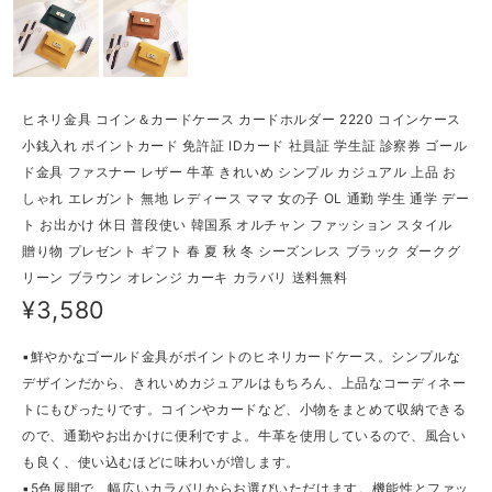
ヒネリ金具 コイン＆カードケース カードホルダー 2220 コインケース
小銭入れ ポイントカード 免許証 IDカード 社員証 学生証 診察券 ゴール
ド金具 ファスナー レザー 牛革 きれいめ シンプル カジュアル 上品 お
しゃれ エレガント 無地 レディース ママ 女の子 OL 通勤 学生 通学 デー
ト お出かけ 休日 普段使い 韓国系 オルチャン ファッション スタイル
贈り物 プレゼント ギフト 春 夏 秋 冬 シーズンレス ブラック ダークグ
リーン ブラウン オレンジ カーキ カラバリ 送料無料
¥3,580
▪鮮やかなゴールド金具がポイントのヒネリカードケース。シンプルな
デザインだから、きれいめカジュアルはもちろん、上品なコーディネー
トにもぴったりです。コインやカードなど、小物をまとめて収納できる
ので、通勤やお出かけに便利ですよ。牛革を使用しているので、風合い
も良く、使い込むほどに味わいが増します。
▪5色展開で、幅広いカラバリからお選びいただけます。機能性とファッ