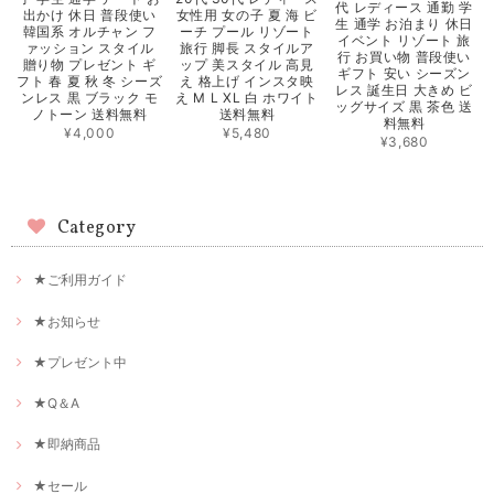
代 レディース 通勤 学
出かけ 休日 普段使い
女性用 女の子 夏 海 ビ
生 通学 お泊まり 休日
韓国系 オルチャン フ
ーチ プール リゾート
イベント リゾート 旅
ァッション スタイル
旅行 脚長 スタイルア
行 お買い物 普段使い
贈り物 プレゼント ギ
ップ 美スタイル 高見
ギフト 安い シーズン
フト 春 夏 秋 冬 シーズ
え 格上げ インスタ映
レス 誕生日 大きめ ビ
ンレス 黒 ブラック モ
え M L XL 白 ホワイト
ッグサイズ 黒 茶色 送
ノトーン 送料無料
送料無料
料無料
¥4,000
¥5,480
¥3,680
Category
★ご利用ガイド
★お知らせ
★プレゼント中
★Q＆A
★即納商品
★セール