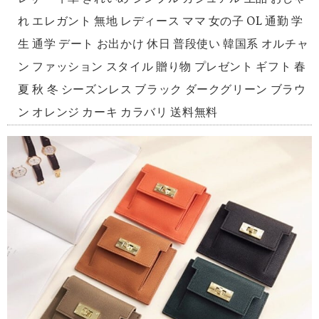
れ エレガント 無地 レディース ママ 女の子 OL 通勤 学
生 通学 デート お出かけ 休日 普段使い 韓国系 オルチャ
ン ファッション スタイル 贈り物 プレゼント ギフト 春
夏 秋 冬 シーズンレス ブラック ダークグリーン ブラウ
ン オレンジ カーキ カラバリ 送料無料