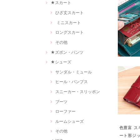
★スカート
ひざ丈スカート
ミニスカート
ロングスカート
その他
★ズボン・パンツ
★シューズ
サンダル・ミュール
ヒール・パンプス
スニーカー・スリッポン
ブーツ
ローファー
ルームシューズ
色豊富 ス
その他
ート形ジッ