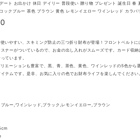
 デート お出かけ 休日 デイリー 普段使い 贈り物 プレゼント 誕生日 春 
ーコックブルー 茶色 ブラウン 黄色 レモンイエロー ワインレッド カラバ
80
で使いやすい、スキミング防止の三つ折り財布が登場！フロントベルトに
ァスナーがついているので、お金の出し入れがスムーズです。カード収納
なっています。
バリエーションも豊富で、黒、青、茶色、黄色、ワインレッドの5色から
アイテムです。是非、お気に入りの色でお財布ライフを楽しんでください
】
ブルー,ワインレッド,ブラック,レモンイエロー,ブラウン
】
5cm
m