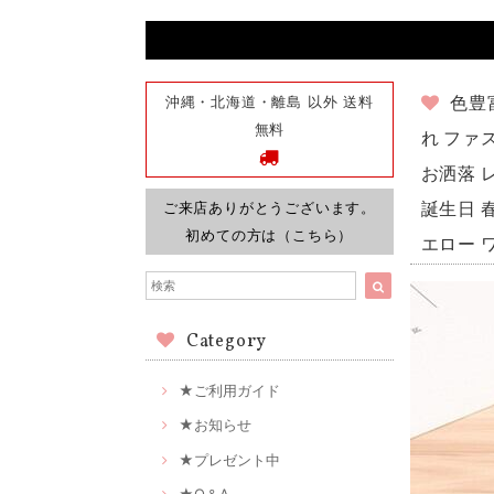
沖縄・北海道・離島 以外 送料
色豊
無料
れ ファ
お洒落 
ご来店ありがとうございます。
誕生日 
初めての方は（こちら）
エロー 
Category
★ご利用ガイド
★お知らせ
★プレゼント中