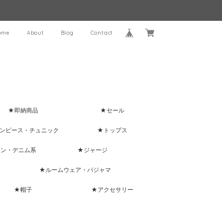
ome
About
Blog
Contact
★即納商品
★セール
ンピース・チュニック
★トップス
ャン・デニム系
★ジャージ
★ルームウェア・パジャマ
★帽子
★アクセサリー