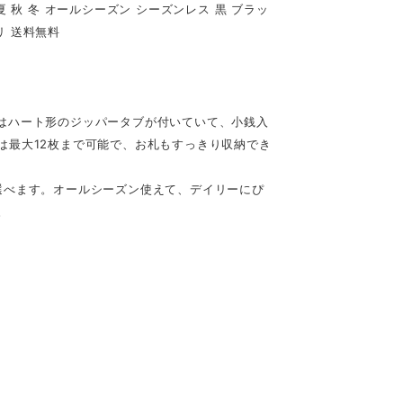
夏 秋 冬 オールシーズン シーズンレス 黒 ブラッ
リ 送料無料
はハート形のジッパータブが付いていて、小銭入
は最大12枚まで可能で、お札もすっきり収納でき
選べます。オールシーズン使えて、デイリーにぴ
。