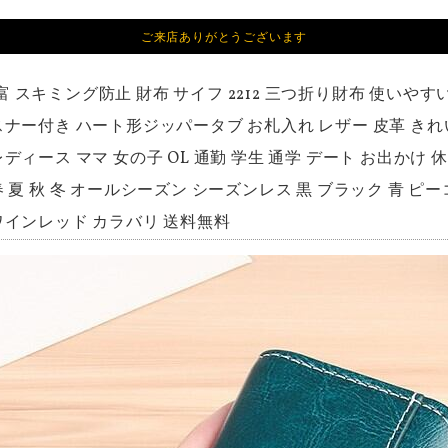
ご来店ありがとうございます
富 スキミング防止 財布 サイフ 2212 三つ折り財布 使いやす
スナー付き ハート形ジッパータブ お札入れ レザー 皮革 きれ
レディース ママ 女の子 OL 通勤 学生 通学 デート お出かけ
春 夏 秋 冬 オールシーズン シーズンレス 黒 ブラック 青 ピ
ワインレッド カラバリ 送料無料