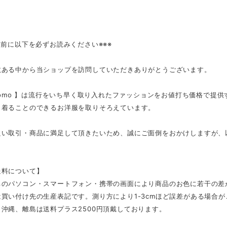
入前に以下を必ずお読みください※※※
数ある中から当ショップを訪問していただきありがとうございます。
tmomo 】は流行をいち早く取り入れたファッションをお値打ち価格で提
く着ることのできるお洋服を取りそろえています。
良い取引・商品に満足して頂きたいため、誠にご面倒をおかけしますが、
。
送料について】
ちのパソコン・スマートフォン・携帯の画面により商品のお色に若干の差
買い付け先の生産表記です。測り方により1-3cmほど誤差がある場合
沖縄、離島は送料プラス2500円頂戴しております。