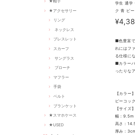
★帽子
学生 通学
★アクセサリー
ク 青 ピ
¥4,3
リング
ネックレス
ブレスレット
■色豊富
れにはフ
スカーフ
る仕様に
サングラス
■カラー
ブローチ
ったりな
マフラー
手袋
【カラー
ベルト
ピーコック
ブランケット
【サイズ
★スマホケース
幅：9.5m
高さ：14.
★USED
厚み：3c