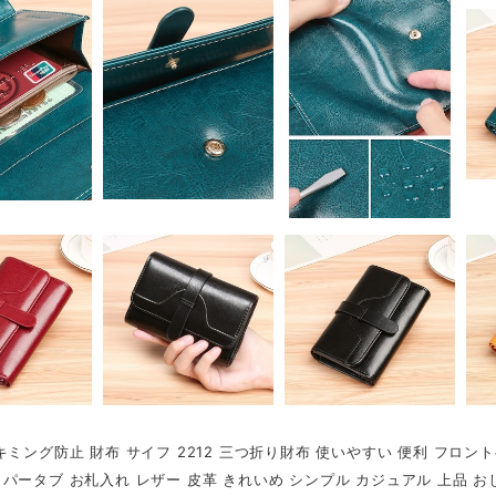
キミング防止 財布 サイフ 2212 三つ折り財布 使いやすい 便利 フロン
パータブ お札入れ レザー 皮革 きれいめ シンプル カジュアル 上品 おし