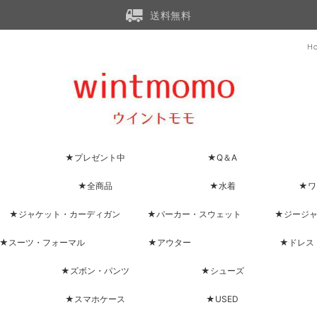
送料無料
H
★プレゼント中
★Q＆A
★全商品
★水着
★ワ
★ジャケット・カーディガン
★パーカー・スウェット
★ジージ
★スーツ・フォーマル
★アウター
★ドレス
★ズボン・パンツ
★シューズ
★スマホケース
★USED