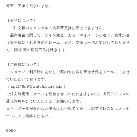
何卒ご了承くださいませ。
【返品について】
・ご注文後のキャンセル・内容変更はお受けできません。
・品到着後に関して、サイズ変更、カラーやイメージが違う、実寸が違
う等を気にされる方のクレーム、返品、交換は一切お受けしておりませ
ん。(破れ等の初期不良は除きます)
【ご連絡について】
・ショップご利用時にあたりご案内やお取り寄せ状況をメールにてさせ
ていただいております。
（
sp2t46c9@watch.ocn.ne.jp
）
ご注文確定後にメールを配信させていただきますので、上記アドレスの
受信許可をしていただくようお願いします。
また、メールが届かない場合はお手数ですが、上記アドレス又はメッセ
ージにてご連絡ください。
6050