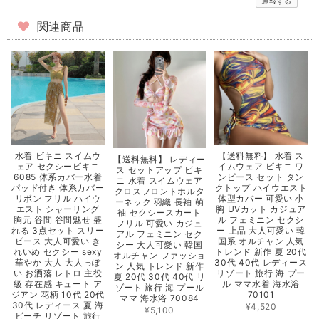
通報する
関連商品
【送料無料】 水着 ス
水着 ビキニ スイムウ
【送料無料】 レディー
イムウェア ビキニ ワ
ェア セクシービキニ
ス セットアップ ビキ
ンピース セット タン
6085 体系カバー水着
ニ 水着 スイムウェア
クトップ ハイウエスト
パッド付き 体系カバー
クロスフロントホルタ
体型カバー 可愛い 小
リボン フリル ハイウ
ーネック 羽織 長袖 萌
胸 UVカット カジュア
エスト シャーリング
袖 セクシースカート
ル フェミニン セクシ
胸元 谷間 谷間魅せ 盛
フリル 可愛い カジュ
ー 上品 大人可愛い 韓
れる 3点セット スリー
アル フェミニン セク
国系 オルチャン 人気
ピース 大人可愛い き
シー 大人可愛い 韓国
トレンド 新作 夏 20代
れいめ セクシー sexy
オルチャン ファッショ
30代 40代 レディース
華やか 大人 大人っぽ
ン 人気 トレンド 新作
リゾート 旅行 海 プー
い お洒落 レトロ 主役
夏 20代 30代 40代 リ
ル ママ水着 海水浴
級 存在感 キュート ア
ゾート 旅行 海 プール
70101
ジアン 花柄 10代 20代
ママ 海水浴 70084
30代 レディース 夏 海
¥4,520
¥5,100
ビーチ リゾート 旅行