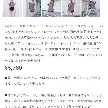
2点セット 水着 パンツ 6050 セットアップ パーカー ズボン ショートパ
ンツ 膝上 半袖 Vネック ストレート フード付き 透け感 薄手 上下セット
かわいい 大人可愛い シンプル カジュアル 大人 大人可愛い 大人女子 こ
なれ感 ラフ ボーイッシュ スポーティー キュート クール 抜け感 夏 10
代 20代 30代 40代 レディース 女性用 ママ 休日 運動 ジム ヨガ アウト
ドア 着回し 普段使い 楽ちん モテ 体系カバー M L XL 2XL ブラック パ
ープル ネイビー 送料無料
¥5,760
■夏に活躍する2点セットの水着＋パンツが登場！セットアップで決ま
るラフな着こなしを楽しもう。
■体に程よくフィットし、着心地もばっちり。夏の暑さでもサラッと心
地よく過ごせる薄手の素材を使用しています。また、透け感のあるVネ
ックトップスは、女性らしさをアピールする上品なデザイン ♪