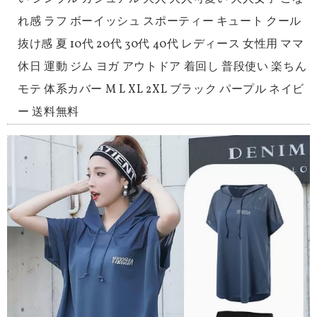
れ感 ラフ ボーイッシュ スポーティー キュート クール
抜け感 夏 10代 20代 30代 40代 レディース 女性用 ママ
休日 運動 ジム ヨガ アウトドア 着回し 普段使い 楽ちん
モテ 体系カバー M L XL 2XL ブラック パープル ネイビ
ー 送料無料