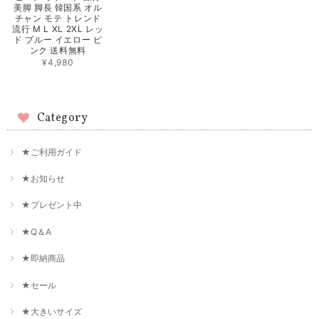
美脚 脚長 韓国系 オル
チャン モテ トレンド
流行 M L XL 2XL レッ
ド ブルー イエロー ピ
ンク 送料無料
¥4,980
Category
★ご利用ガイド
★お知らせ
★プレゼント中
★Q＆A
★即納商品
★セール
★大きいサイズ