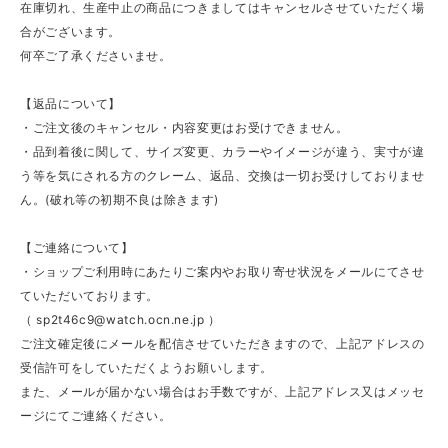
在庫切れ、生産中止の商品につきましてはキャンセルさせていただく場
合がございます。
何卒ご了承くださいませ。
【返品について】
・ご注文後のキャンセル・内容変更はお受けできません。
・品到着後に関して、サイズ変更、カラーやイメージが違う、実寸が違
う等を気にされる方のクレーム、返品、交換は一切お受けしておりませ
ん。(破れ等の初期不良は除きます)
【ご連絡について】
・ショップご利用時にあたりご案内やお取り寄せ状況をメールにてさせ
ていただいております。
（
sp2t46c9@watch.ocn.ne.jp
）
ご注文確定後にメールを配信させていただきますので、上記アドレスの
受信許可をしていただくようお願いします。
また、メールが届かない場合はお手数ですが、上記アドレス又はメッセ
ージにてご連絡ください。