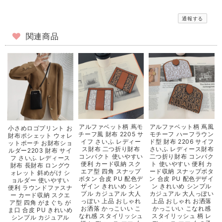
通報する
関連商品
アルファベット柄 蔦モ
アルファベット柄 蔦風
小さめロゴプリント お
チーフ風 財布 2205 サ
モチーフ ハーフラウン
財布ポシェット ウォレ
イフ さいふ レディー
ド型 財布 2206 サイフ
ットポーチ お財布ショ
ス財布 二つ折り財布
さいふ レディース財布
ルダー2203 財布 サイ
コンパクト 使いやすい
二つ折り財布 コンパク
フ さいふ レディース
便利 カード収納 スク
ト 使いやすい 便利 カ
財布 長財布 ロングウ
エア型 四角 スナップ
ード収納 スナップボタ
ォレット 斜めがけ シ
ボタン 合皮 PU 配色デ
ン 合皮 PU 配色デザイ
ョルダー 使いやすい
ザイン きれいめ シン
ン きれいめ シンプル
便利 ラウンドファスナ
プル カジュアル 大人
カジュアル 大人っぽい
ー カード収納 スクエ
っぽい 上品 おしゃれ
上品 おしゃれ お洒落
ア型 四角 がまぐち が
お洒落 かっこいい こ
かっこいい こなれ感
ま口 合皮 PU きれいめ
なれ感 スタイリッシュ
スタイリッシュ 柄 レ
シンプル カジュアル