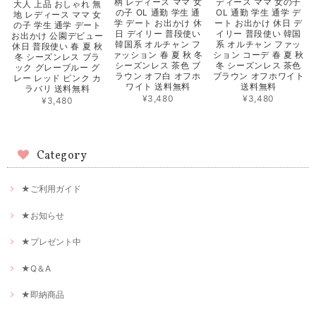
柄 レディース ママ 女
ディース ママ 女の子
大人 上品 おしゃれ 無
の子 OL 通勤 学生 通
OL 通勤 学生 通学 デ
地 レディース ママ 女
学 デート お出かけ 休
ート お出かけ 休日 デ
の子 学生 通学 デート
日 デイリー 普段使い
イリー 普段使い 韓国
お出かけ 公園デビュー
韓国系 オルチャン フ
系 オルチャン ファッ
休日 普段使い 春 夏 秋
ァッション 春 夏 秋 冬
ション コーデ 春 夏 秋
冬 シーズンレス ブラ
シーズンレス 茶色 ブ
冬 シーズンレス 茶色
ック グレーブルー グ
ラウン オフ白 オフホ
ブラウン オフホワイト
レー レッド ピンク カ
ワイト 送料無料
送料無料
ラバリ 送料無料
¥3,480
¥3,480
¥3,480
Category
★ご利用ガイド
★お知らせ
★プレゼント中
★Q＆A
★即納商品