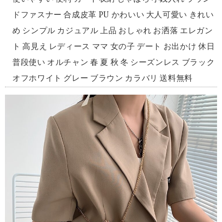
ドファスナー 合成皮革 PU かわいい 大人可愛い きれい
め シンプル カジュアル 上品 おしゃれ お洒落 エレガン
ト 高見え レディース ママ 女の子 デート お出かけ 休日
普段使い オルチャン 春 夏 秋 冬 シーズンレス ブラック
オフホワイト グレー ブラウン カラバリ 送料無料