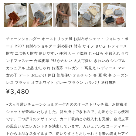
チェーンショルダー オーストリッチ風 お財布ポシェット ウォレットポ
ーチ 2207 お財布ショルダー 斜め掛け 財布 サイフ さいふ レディース
財布 二つ折り財布 使いやすい 便利 カード収納 じゃばら 小銭入れ ラウ
ンドファスナー 合成皮革 PU かわいい 大人可愛い きれいめ シンプル
カジュアル 上品 おしゃれ お洒落 エレガント 高見え レディース ママ
女の子 デート お出かけ 休日 普段使い オルチャン 春 夏 秋 冬 シーズン
レス ブラック オフホワイト グレー ブラウン カラバリ 送料無料
¥3,480
▪大人可愛いチェーンショルダー付きののオーストリッチ風、お財布ポ
シェットが登場いたしました。斜め掛けできるので、お出かけにも便利
です。二つ折りのデザインで、カード収納と小銭入れも完備。合成皮革
の風合いがエレガントさを演出しています。カジュアルなコーディネー
トから上品なスタイルまで、使いやすさとおしゃれさを兼ね備えたアイ