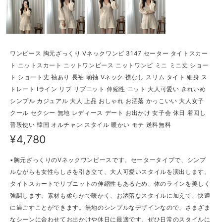
ワンピース 胸元ざっくり Vネックワンピ 3147 セーター タイトスカー
ト ニットスカート ニットワンピース ニットワンピ ミニ ミニ丈 ショー
ト ショート丈 袖あり 長袖 萌袖 Vネック 襟なし スリム タイト 細身 ス
トレート Iライン リブ リブニット 伸縮性 ニット 大人可愛い きれいめ
シンプル カジュアル 大人 上品 おしゃれ お洒落 かっこいい 大人女子
クール セクシー 無地 レディース デート お出かけ 女子会 休日 着回し
普段使い 韓国 オルチャン スタイル 暖かい モテ 送料無料
¥4,780
▪胸元ざっくりのVネックワンピースです。セータータイプで、シンプ
ルながらも女性らしさを引き立て、大人可愛いスタイルを演出します。
タイトスカートでリブニットの伸縮性もあるため、体のラインを美しく
強調します。素材も柔らかで暖かく、お洒落なスタイルに加えて、快適
に過ごすことができます。無地のシンプルなデザインなので、さまざま
なシーンに合わせてお出かけや休日に最適です。ぜひ日常のスタイルに