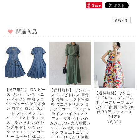
Save
通報する
関連商品
【送料無料】 ワンピー
【送料無料】 ワンピー
【送料無料】ワンピー
ス ワンピドレス デニ
ス ワンピドレス 襟付
ス ドレス ミディアム
ム Vネック 半袖 フェ
き 長袖 ウエスト紐調
丈 ノースリーブ エレ
イクダメージ 透明ボタ
整 ウエストリボン ロ
ガント 春 夏 10代 20
ン 前開き ロングスカ
ングスカート フレア A
代 30代 レディース
ート フレア Aライン
ライン ハイウエスト
N1215
ハイウエスト ラフ 大
フォーマル きれいめ
¥6,300
人可愛い きれいめ シ
カジュアル 大人可愛い
ンプル おしゃれ シッ
シンプル おしゃれ シ
ク フェエミニン ガー
ック フェエミニン ガ
リー ゆったり 体型カ
ーリー ゆったり 体型