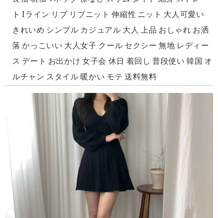
ト Iライン リブ リブニット 伸縮性 ニット 大人可愛い
きれいめ シンプル カジュアル 大人 上品 おしゃれ お洒
落 かっこいい 大人女子 クール セクシー 無地 レディー
ス デート お出かけ 女子会 休日 着回し 普段使い 韓国 オ
ルチャン スタイル 暖かい モテ 送料無料