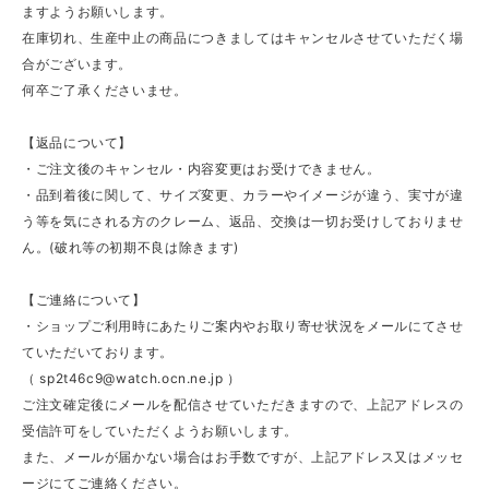
ますようお願いします。
在庫切れ、生産中止の商品につきましてはキャンセルさせていただく場
合がございます。
何卒ご了承くださいませ。
【返品について】
・ご注文後のキャンセル・内容変更はお受けできません。
・品到着後に関して、サイズ変更、カラーやイメージが違う、実寸が違
う等を気にされる方のクレーム、返品、交換は一切お受けしておりませ
ん。(破れ等の初期不良は除きます)
【ご連絡について】
・ショップご利用時にあたりご案内やお取り寄せ状況をメールにてさせ
ていただいております。
（
sp2t46c9@watch.ocn.ne.jp
）
ご注文確定後にメールを配信させていただきますので、上記アドレスの
受信許可をしていただくようお願いします。
また、メールが届かない場合はお手数ですが、上記アドレス又はメッセ
ージにてご連絡ください。