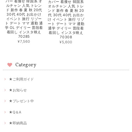
バー 着痩せ 韓国系 オ
カバー 着痩せ 韓国系
ルチャン 人気 トレン
オルチャン 人気 トレ
ド 新作 春 夏 秋 20代
ンド 新作 春 夏 秋 20
30代 40代 お出かけ
代 30代 40代 お出か
イベント 旅行 リゾー
け イベント 旅行 リゾ
ト デート ママ 通勤 通
ート デート ママ 通勤
学 OL デイリー 普段着
通学 デイリー 普段着
着回し インスタ映え
着回し インスタ映え
70285
70308
¥7,560
¥5,600
Category
★ご利用ガイド
★お知らせ
★プレゼント中
★Q＆A
★即納商品