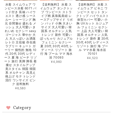
【送料無料】 水着 ス
【送料無料】 水着 ス
水着 スイムウェア ワ
イムウェア タンクトッ
イムウェア ビキニ ワ
ンピース水着 6071 パ
プ ワンピース ストラ
ンピース セット タン
ッド付き 長袖 ハイウ
イプ柄 真珠風肩紐 レ
クトップ ハイウエスト
エスト 透け感 シース
ースアップサイド リボ
体型カバー 可愛い 小
ルー シャーリング 胸
ン パッド 小胸 大きい
胸 UVカット カジュア
元 谷間魅せ 盛れる メ
サイズ 大人可愛い 韓
ル フェミニン セクシ
ッシュ 大人可愛い き
国系 オルチャン 人気
ー 上品 大人可愛い 韓
れいめ セクシー sexy
トレンド 新作 可愛い
国系 オルチャン 人気
ゴージャス 華やか 大
ぽっちゃり カジュアル
トレンド 新作 夏 20代
人 大人っぽい お洒落
フェミニン セクシー
30代 40代 レディース
レトロ 主役級 存在感
夏 20代 30代 40代 レ
リゾート 旅行 海 プー
ラブリー キュート ガ
ディース リゾート 旅
ル ママ水着 海水浴
ーリー 個性的 無地 10
行 海 プール ママ 海水
70101
代 20代 30代 レディ
浴 70093
ース 夏 海 ビーチ リゾ
¥4,520
ート 旅行 美脚 脚長 着
¥4,960
痩せ スタイルアップ
美スタイル 韓国 韓国
系 オルチャン 高見え
格上げ モテ トレンド
流行 ワンサイズ ピン
ク 送料無料
¥6,580
Category