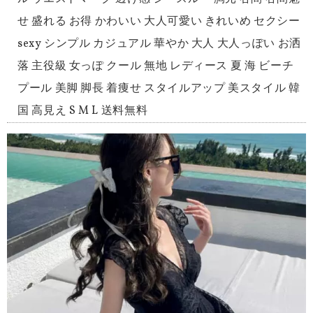
せ 盛れる お得 かわいい 大人可愛い きれいめ セクシー
sexy シンプル カジュアル 華やか 大人 大人っぽい お洒
落 主役級 女っぽ クール 無地 レディース 夏 海 ビーチ
プール 美脚 脚長 着痩せ スタイルアップ 美スタイル 韓
国 高見え S M L 送料無料