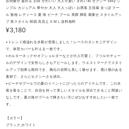
谷間魅せ 盛れる お得 かわいい 大人可愛い きれいめ セクシー sexy シ
ンプル カジュアル 華やか 大人 大人っぽい お洒落 主役級 女っぽ クー
ル 無地 レディース 夏 海 ビーチ プール 美脚 脚長 着痩せ スタイルアッ
プ 美スタイル 韓国 高見え S M L 送料無料
¥3,180
▪トレンド感溢れる水着が登場しました！レースのタンキニデザイン
で、体型カバーも叶える一枚です。
▪ホルターネックやオフショルダーなどが大人可愛く、フリルやチュー
ルのデザインで女性らしさもアピールします。ウエストマークでスタイ
ルアップ効果も期待でき、胸元の谷間も美しく魅せます。透け感のある
素材で、さらにセクシーさを演出。
▪ビーチやプールでの夏のイベントにぴったりのアイテムです。この水
着を着ることで、自信を持って美しいスタイルを演出できること間違い
なしです。夏の海やプールで輝きたい方にぜひおすすめしたい一枚で
す。
【カラー】
ブラック,ホワイト