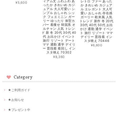
ィアム丈 ふわふわ あ
レトロ ファー あった
¥5,600
ったか きれいめ カジ
か きれいめ カジュア
ュアル 大人可愛い シ
ル エレガント 大人可
ンプル おしゃれ シッ
愛い おしゃれ 存在感
ク フェエミニン ガー
ガーリー 欧米風 人気
リー ゆったり 体型カ
トレンド 新作 冬 20代
バー 着痩せ 韓国系 オ
30代 40代 50代 お出
ルチャン 人気 トレン
かけ 通勤 通学 イベン
ド 新 冬 20代 30代 40
ト 旅行 リゾート ママ
代 お出かけ イベント
デイリー 普段着 イン
旅行 リゾート デート
スタ映え 70446
ママ 通勤 通学 デイリ
¥6,600
ー 普段着 着回し イン
スタ映え 70302
¥8,360
Category
★ご利用ガイド
★お知らせ
★プレゼント中