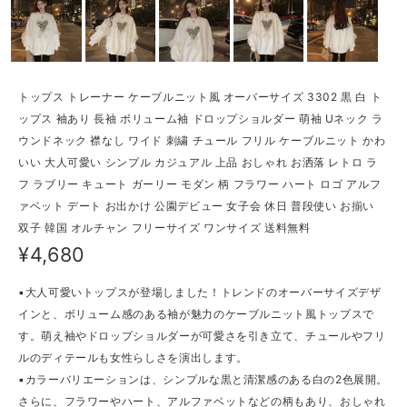
トップス トレーナー ケーブルニット風 オーバーサイズ 3302 黒 白 ト
ップス 袖あり 長袖 ボリューム袖 ドロップショルダー 萌袖 Uネック ラ
ウンドネック 襟なし ワイド 刺繍 チュール フリル ケーブルニット かわ
いい 大人可愛い シンプル カジュアル 上品 おしゃれ お洒落 レトロ ラ
フ ラブリー キュート ガーリー モダン 柄 フラワー ハート ロゴ アルフ
ァベット デート お出かけ 公園デビュー 女子会 休日 普段使い お揃い
双子 韓国 オルチャン フリーサイズ ワンサイズ 送料無料
¥4,680
▪大人可愛いトップスが登場しました！トレンドのオーバーサイズデザ
インと、ボリューム感のある袖が魅力のケーブルニット風トップスで
す。萌え袖やドロップショルダーが可愛さを引き立て、チュールやフリ
ルのディテールも女性らしさを演出します。
▪カラーバリエーションは、シンプルな黒と清潔感のある白の2色展開。
さらに、フラワーやハート、アルファベットなどの柄もあり、おしゃれ