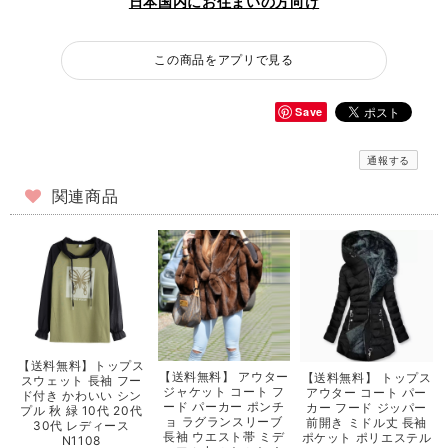
日本国内にお住まいの方向け
この商品をアプリで見る
Save
通報する
関連商品
【送料無料】トップス
【送料無料】 アウター
【送料無料】 トップス
スウェット 長袖 フー
ジャケット コート フ
アウター コート パー
ド付き かわいい シン
ード パーカー ポンチ
カー フード ジッパー
プル 秋 緑 10代 20代
ョ ラグランスリーブ
前開き ミドル丈 長袖
30代 レディース
長袖 ウエスト帯 ミデ
ポケット ポリエステル
N1108