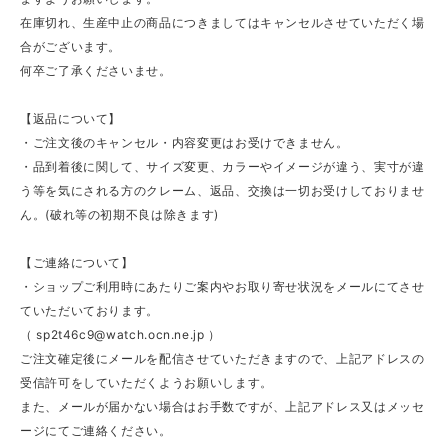
在庫切れ、生産中止の商品につきましてはキャンセルさせていただく場
合がございます。
何卒ご了承くださいませ。
【返品について】
・ご注文後のキャンセル・内容変更はお受けできません。
・品到着後に関して、サイズ変更、カラーやイメージが違う、実寸が違
う等を気にされる方のクレーム、返品、交換は一切お受けしておりませ
ん。(破れ等の初期不良は除きます)
【ご連絡について】
・ショップご利用時にあたりご案内やお取り寄せ状況をメールにてさせ
ていただいております。
（
sp2t46c9@watch.ocn.ne.jp
）
ご注文確定後にメールを配信させていただきますので、上記アドレスの
受信許可をしていただくようお願いします。
また、メールが届かない場合はお手数ですが、上記アドレス又はメッセ
ージにてご連絡ください。