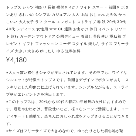
トップス シャツ 袖あり 長袖 襟付き 4217 ワイド スマート 前開き ボタ
ンあり きれいめ シンプル カジュアル 大人 上品 おしゃれ お洒落 かっ
こいい 大人女子 ラフ クール エレガント ストライプ 春 秋 20代 30代
40代 レディース 女性用 ママ OL 通勤 お出かけ 休日 イベント リゾー
ト 旅行 ガーデン アウトドア 公園デビュー 着回し 普段使い 重ね着 プ
レゼント ギフト ファッション コーデ スタイル 楽ちん サイズ フリーサ
イズ 大きい 大きめ ゆったり ゆる 送料無料
¥4,180
▪大人っぽい襟付きシャツが注目されています。その中でも、ワイドな
シルエットが特徴のトップスです。前開きデザインでボタンがあり、ス
ッキリとした印象に仕上げられています。シンプルながらも、ストライ
プ柄がエレガントさを演出します。
▪このトップスは、20代から40代の幅広い年齢層の女性におすすめで
す。通勤やお出かけ、普段使いなど、様々なシーンで活躍します。コー
ディネートも簡単で、楽ちんにおしゃれ度をアップさせることができま
す。
▪サイズはフリーサイズで大きめなので、ゆったりとした着心地が魅