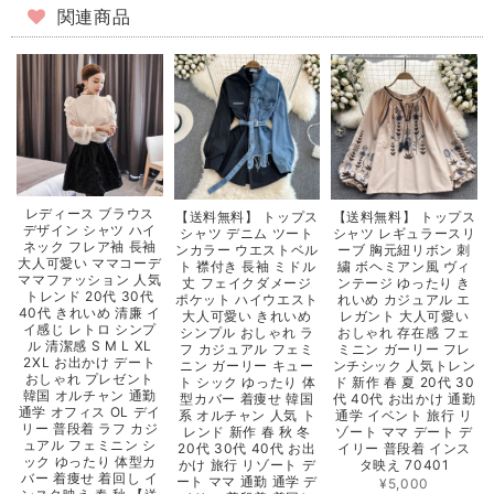
関連商品
レディース ブラウス
【送料無料】 トップス
【送料無料】 トップス
デザイン シャツ ハイ
シャツ レギュラースリ
シャツ デニム ツート
ネック フレア袖 長袖
ーブ 胸元紐リボン 刺
ンカラー ウエストベル
大人可愛い ママコーデ
繍 ボヘミアン風 ヴィ
ト 襟付き 長袖 ミドル
ママファッション 人気
ンテージ ゆったり き
丈 フェイクダメージ
トレンド 20代 30代
れいめ カジュアル エ
ポケット ハイウエスト
40代 きれいめ 清廉 イ
レガント 大人可愛い
大人可愛い きれいめ
イ感じ レトロ シンプ
おしゃれ 存在感 フェ
シンプル おしゃれ ラ
ル 清潔感 S M L XL
ミニン ガーリー フレ
フ カジュアル フェミ
2XL お出かけ デート
ンチシック 人気トレン
ニン ガーリー キュー
おしゃれ プレゼント
ド 新作 春 夏 20代 30
ト シック ゆったり 体
韓国 オルチャン 通勤
代 40代 お出かけ 通勤
型カバー 着痩せ 韓国
通学 オフィス OL デイ
通学 イベント 旅行 リ
系 オルチャン 人気 ト
リー 普段着 ラフ カジ
ゾート ママ デート デ
レンド 新作 春 秋 冬
ュアル フェミニン シ
イリー 普段着 インス
20代 30代 40代 お出
ック ゆったり 体型カ
タ映え 70401
かけ 旅行 リゾート デ
バー 着痩せ 着回し イ
ート ママ 通勤 通学 デ
¥5,000