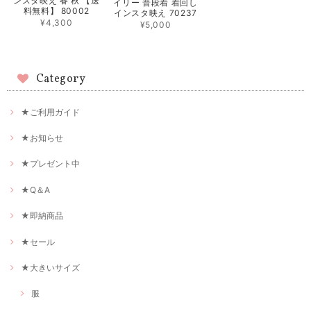
ンスタ映え 春 秋 【送
イリー 普段着 着回し
料無料】 80002
インスタ映え 70237
¥4,300
¥5,000
Category
★ご利用ガイド
★お知らせ
★プレゼント中
★Q＆A
★即納商品
★セール
★大きいサイズ
服