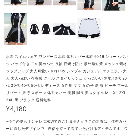
水着 スイムウェア ワンピース水着 体系カバー水着 6046 ショートパン
ツ パッド付き 二の腕カバー 長袖 日焼け防止 紫外線対策 メッシュ素材
ジップアップ 大人可愛い きれいめ シンプル カジュアル ナチュラル 大
人 大人っぽい 存在感 クール スタイリッシュ かっこいい 無地 10代 20
代 30代 40代 50代 レディース 女性用 ママ 女の子 夏 海 ビーチ プール
リゾート 旅行 スポーツ 体系カバー 美脚 脚長 美スタイル M L XL 2XL
3XL 黒 ブラック 送料無料
¥4,180
▪今年の夏もオシャレに水辺で過ごしませんか？この水着は、体型カバ
ーに適したデザインで、自信を持って着ていただけるアイテムです。ワ