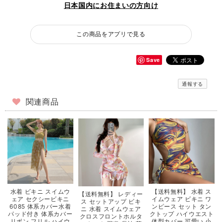
日本国内にお住まいの方向け
この商品をアプリで見る
Save
通報する
関連商品
【送料無料】 水着 ス
水着 ビキニ スイムウ
【送料無料】 レディー
イムウェア ビキニ ワ
ェア セクシービキニ
ス セットアップ ビキ
ンピース セット タン
6085 体系カバー水着
ニ 水着 スイムウェア
クトップ ハイウエスト
パッド付き 体系カバー
クロスフロントホルタ
体型カバー 可愛い 小
リボン フリル ハイウ