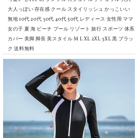
大人っぽい 存在感 クール スタイリッシュ かっこいい
無地 10代 20代 30代 40代 50代 レディース 女性用 ママ
女の子 夏 海 ビーチ プール リゾート 旅行 スポーツ 体系
カバー 美脚 脚長 美スタイル M L XL 2XL 3XL 黒 ブラッ
ク 送料無料