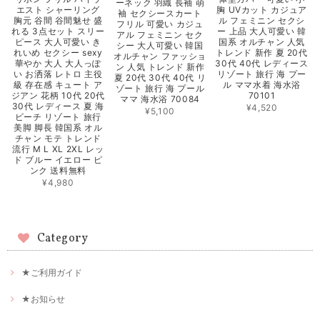
ーネック 羽織 長袖 萌
胸 UVカット カジュア
エスト シャーリング
袖 セクシースカート
ル フェミニン セクシ
胸元 谷間 谷間魅せ 盛
フリル 可愛い カジュ
ー 上品 大人可愛い 韓
れる 3点セット スリー
アル フェミニン セク
国系 オルチャン 人気
ピース 大人可愛い き
シー 大人可愛い 韓国
トレンド 新作 夏 20代
れいめ セクシー sexy
オルチャン ファッショ
30代 40代 レディース
華やか 大人 大人っぽ
ン 人気 トレンド 新作
リゾート 旅行 海 プー
い お洒落 レトロ 主役
夏 20代 30代 40代 リ
ル ママ水着 海水浴
級 存在感 キュート ア
ゾート 旅行 海 プール
70101
ジアン 花柄 10代 20代
ママ 海水浴 70084
30代 レディース 夏 海
¥4,520
¥5,100
ビーチ リゾート 旅行
美脚 脚長 韓国系 オル
チャン モテ トレンド
流行 M L XL 2XL レッ
ド ブルー イエロー ピ
ンク 送料無料
¥4,980
Category
★ご利用ガイド
★お知らせ