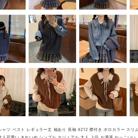
シャツ ベスト レギュラー丈 袖あり 長袖 4212 襟付き ポロカラー スリ
大人可愛い きれいめ シンプル カジュアル 大人 上品 お洒落 かっこいい 