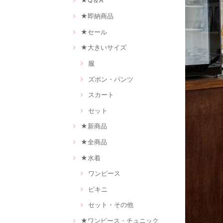
★Q＆A
★即納商品
★セール
★大きいサイズ
服
ズボン・パンツ
スカート
セット
★新商品
★全商品
★水着
ワンピース
ビキニ
セット・その他
★ワンピース・チュニック