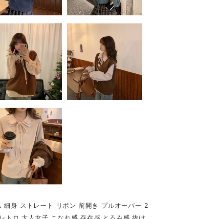
ム 細身 ストレート リボン 前開き プルオーバー 2
レトロ 大人女子 こなれ感 存在感 とろみ感 抜け