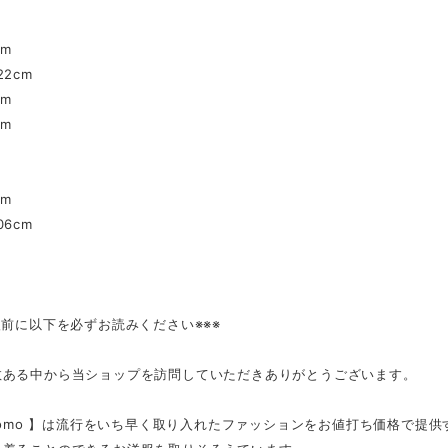
cm
2cm
cm
cm
cm
6cm
入前に以下を必ずお読みください※※※
数ある中から当ショップを訪問していただきありがとうございます。
tmomo 】は流行をいち早く取り入れたファッションをお値打ち価格で提