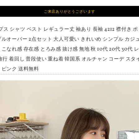
ご来店ありがとうございます
プス シャツ ベスト レギュラー丈 袖あり 長袖 4212 襟付き 
プルオーバー 2点セット 大人可愛い きれいめ シンプル カジュ
こなれ感 存在感 とろみ感 抜け感 無地 秋 10代 20代 30代
 旅行 着回し 普段使い 重ね着 韓国系 オルチャン コーデ スタ
 ピンク 送料無料