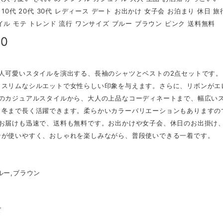
秋 10代 20代 30代 レディース デート お出かけ 女子会 お泊まり 休日 
イル モテ トレンド 流行 ワンサイズ ブルー ブラウン ピンク 送料無料
80
大人可愛いスタイルを演出する、長袖のシャツとベストの2点セットです
、スリムなシルエットで女性らしい印象を与えます。さらに、リボンがエ
ドのカジュアルスタイルから、大人の上品なコーディネートまで、幅広い
ら冬まで長く活躍できます。柔らかいカラーバリエーションもありますの
、お届けも迅速で、送料も無料です。お出かけや女子会、休日のお出掛け
ンが使いやすく、おしゃれを楽しみながら、普段使いできる一着です。
】
ルー,ブラウン
】
ズ