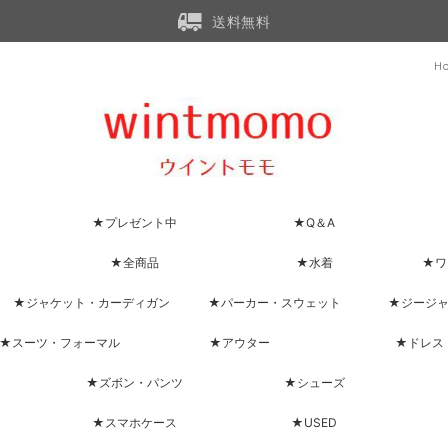
送料無料
H
★プレゼント中
★Q＆A
★全商品
★水着
★ワ
★ジャケット・カーディガン
★パーカー・スウェット
★ジージ
★スーツ・フォーマル
★アウター
★ドレス
★ズボン・パンツ
★シューズ
★スマホケース
★USED