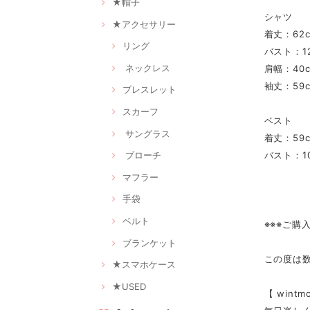
★帽子
シャツ
★アクセサリー
着丈：62
リング
バスト：12
ネックレス
肩幅：40
袖丈：59
ブレスレット
スカーフ
ベスト
サングラス
着丈：59
バスト：10
ブローチ
マフラー
手袋
ベルト
※※※ご購
ブランケット
この度は
★スマホケース
★USED
【 win