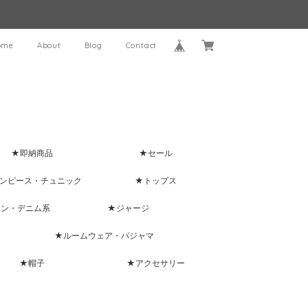
ome
About
Blog
Contact
★即納商品
★セール
ンピース・チュニック
★トップス
ャン・デニム系
★ジャージ
★ルームウェア・パジャマ
★帽子
★アクセサリー