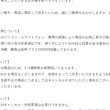
く着ることのできるお洋服を取りそろえています。
良い取引・商品に満足して頂きたいため、誠にご面倒をおかけしますが、
。
送料について】
ちのパソコン・スマートフォン・携帯の画面により商品のお色に若干の差
買い付け先の生産表記です。測り方により1-3cmほど誤差がある場合
沖縄、離島は送料プラス2500円頂戴しております。
ついて】
せ商品のため、2-3週間程お時間頂いております。
間かかる場合もございますので、余裕をもってご注文いただきますようお
、生産中止の商品につきましてはキャンセルさせていただく場合がござい
承くださいませ。
ついて】
後のキャンセル・内容変更はお受けできません。