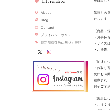
毎日楽し
Information
About
気持ちの
たします
Blog
Contact
【商品・
プライバシーポリシー
・お手持
特定商取引法に基づく表記
・サイズは
・北海道、
【納期に
・お取り寄
更にお時
在庫切れ
何卒ご了
【返品に
・ご注文