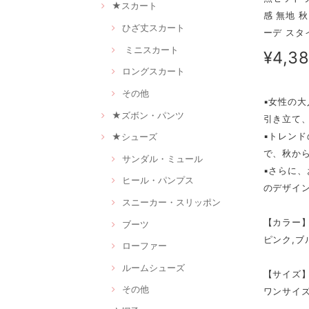
★スカート
感 無地 
ひざ丈スカート
ーデ スタ
ミニスカート
¥4,3
ロングスカート
その他
▪女性の
★ズボン・パンツ
引き立て
▪トレン
★シューズ
で、秋か
サンダル・ミュール
▪さらに
ヒール・パンプス
のデザイ
スニーカー・スリッポン
【カラー
ブーツ
ピンク,ブ
ローファー
ルームシューズ
【サイズ
その他
ワンサイ