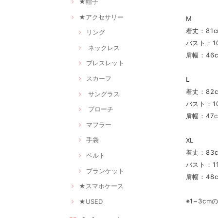
★帽子
★アクセサリー
M
着丈：81c
リング
バスト：10
ネックレス
肩幅：46
ブレスレット
スカーフ
L
着丈：82
サングラス
バスト：10
ブローチ
肩幅：47
マフラー
手袋
XL
着丈：83
ベルト
バスト：11
ブランケット
肩幅：48
★スマホケース
※1~3c
★USED