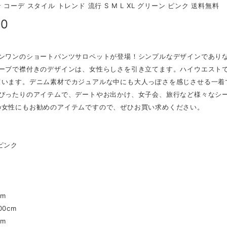
 コーデ スタイル トレンド 流行 S M L XL グリーン ピンク 送料無料
00
インワンのショートパンツサロペットが登場！シンプルなデザインであり
リーブで襟付きのデザインは、女性らしさを引き立てます。ハイウエスト
ています。デニム素材でカジュアルな中にも大人っぽさを感じさせる一着
にぴったりのアイテムで、デートやお出かけ、女子会、旅行など様々なシ
の女性にもお勧めのアイテムですので、ぜひお買い求めください。
】
ピンク
】
cm
0cm
cm