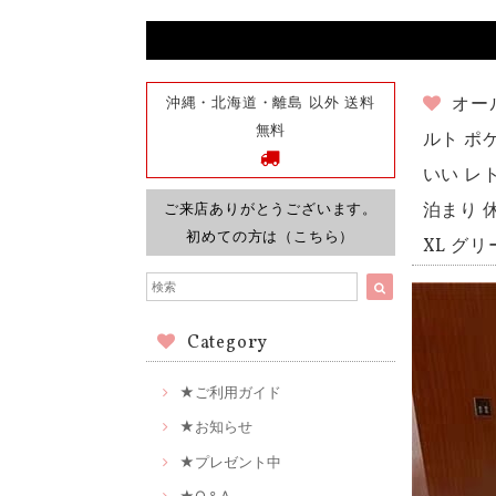
沖縄・北海道・離島 以外 送料
オー
無料
ルト ポ
いい レト
ご来店ありがとうございます。
泊まり 
初めての方は（こちら）
XL グ
Category
★ご利用ガイド
★お知らせ
★プレゼント中