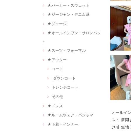
★パーカー・スウェット
★ジージャン・デニム系
★ジャージ
★オールインワン・サロンペッ
ト
★スーツ・フォーマル
★アウター
コート
ダウンコート
トレンチコート
その他
★ドレス
オールイン
★ルームウェア・パジャマ
スト 前開
★下着・インナー
け感 無地