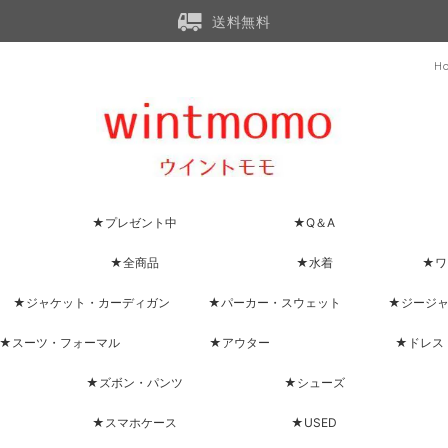
送料無料
H
★プレゼント中
★Q＆A
★全商品
★水着
★ワ
★ジャケット・カーディガン
★パーカー・スウェット
★ジージ
★スーツ・フォーマル
★アウター
★ドレス
★ズボン・パンツ
★シューズ
★スマホケース
★USED