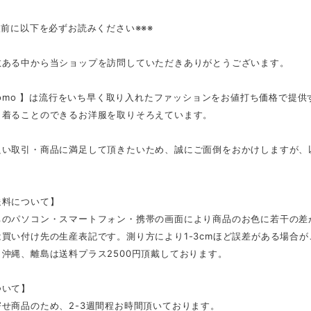
入前に以下を必ずお読みください※※※
数ある中から当ショップを訪問していただきありがとうございます。
tmomo 】は流行をいち早く取り入れたファッションをお値打ち価格で提
く着ることのできるお洋服を取りそろえています。
良い取引・商品に満足して頂きたいため、誠にご面倒をおかけしますが、
。
送料について】
ちのパソコン・スマートフォン・携帯の画面により商品のお色に若干の差
買い付け先の生産表記です。測り方により1-3cmほど誤差がある場合
沖縄、離島は送料プラス2500円頂戴しております。
ついて】
せ商品のため、2-3週間程お時間頂いております。