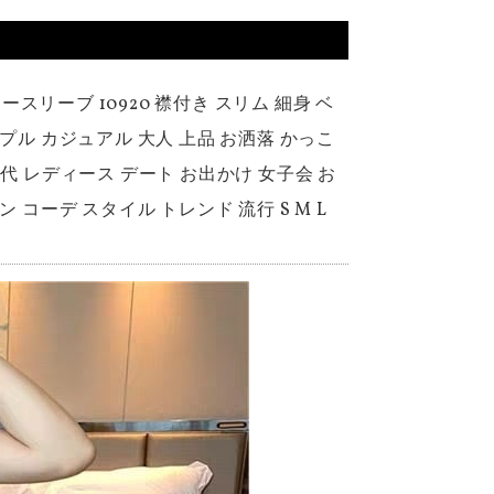
リーブ 10920 襟付き スリム 細身 ベ
プル カジュアル 大人 上品 お洒落 かっこ
30代 レディース デート お出かけ 女子会 お
コーデ スタイル トレンド 流行 S M L