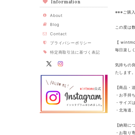
Information
※※※ご購
About
Blog
この度は
Contact
【 win
プライバシーポリシー
毎日楽し
特定商取引法に基づく表記
気持ちの
たします
【商品・
・お手持
・サイズは
・北海道、
【納期に
・お取り寄