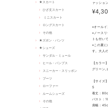
★スカート
ァッション
ひざ丈スカート
¥4,3
ミニスカート
ロングスカート
▪オール
その他
▪ノース
トも付い
★ズボン・パンツ
▪この夏
★シューズ
す。大人
サンダル・ミュール
【カラー
ヒール・パンプス
グリーン,
スニーカー・スリッポン
ブーツ
【サイズ
ローファー
S
着丈：80
ルームシューズ
バスト：10
その他
肩幅：45