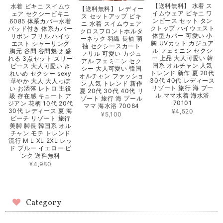
【送料無料】 水着 ス
水着 ビキニ スイムウ
【送料無料】 レディー
イムウェア ビキニ ワ
ェア セクシービキニ
ス セットアップ ビキ
ンピース セット タン
6085 体系カバー水着
ニ 水着 スイムウェア
クトップ ハイウエスト
パッド付き 体系カバー
クロスフロントホルタ
体型カバー 可愛い 小
リボン フリル ハイウ
ーネック 羽織 長袖 萌
胸 UVカット カジュア
エスト シャーリング
袖 セクシースカート
ル フェミニン セクシ
胸元 谷間 谷間魅せ 盛
フリル 可愛い カジュ
ー 上品 大人可愛い 韓
れる 3点セット スリー
アル フェミニン セク
国系 オルチャン 人気
ピース 大人可愛い き
シー 大人可愛い 韓国
トレンド 新作 夏 20代
れいめ セクシー sexy
オルチャン ファッショ
30代 40代 レディース
華やか 大人 大人っぽ
ン 人気 トレンド 新作
リゾート 旅行 海 プー
い お洒落 レトロ 主役
夏 20代 30代 40代 リ
ル ママ水着 海水浴
級 存在感 キュート ア
ゾート 旅行 海 プール
70101
ジアン 花柄 10代 20代
ママ 海水浴 70084
30代 レディース 夏 海
¥4,520
¥5,100
ビーチ リゾート 旅行
美脚 脚長 韓国系 オル
チャン モテ トレンド
流行 M L XL 2XL レッ
ド ブルー イエロー ピ
ンク 送料無料
¥4,980
Category