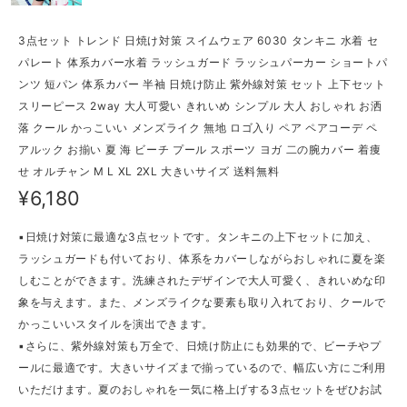
3点セット トレンド 日焼け対策 スイムウェア 6030 タンキニ 水着 セ
パレート 体系カバー水着 ラッシュガード ラッシュパーカー ショートパ
ンツ 短パン 体系カバー 半袖 日焼け防止 紫外線対策 セット 上下セット
スリーピース 2way 大人可愛い きれいめ シンプル 大人 おしゃれ お洒
落 クール かっこいい メンズライク 無地 ロゴ入り ペア ペアコーデ ペ
アルック お揃い 夏 海 ビーチ プール スポーツ ヨガ 二の腕カバー 着痩
せ オルチャン M L XL 2XL 大きいサイズ 送料無料
¥6,180
▪日焼け対策に最適な3点セットです。タンキニの上下セットに加え、
ラッシュガードも付いており、体系をカバーしながらおしゃれに夏を楽
しむことができます。洗練されたデザインで大人可愛く、きれいめな印
象を与えます。また、メンズライクな要素も取り入れており、クールで
かっこいいスタイルを演出できます。
▪さらに、紫外線対策も万全で、日焼け防止にも効果的で、ビーチやプ
ールに最適です。大きいサイズまで揃っているので、幅広い方にご利用
いただけます。夏のおしゃれを一気に格上げする3点セットをぜひお試