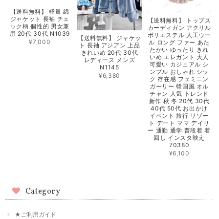
【送料無料】 軽量 綿
ジャケット 長袖 チェ
【送料無料】 トップス
ック柄 個性的 男女兼
カーディガン アクリル
用 20代 30代 N1039
ポリエステル 人工ウー
【送料無料】 ジャケッ
¥7,000
ル ロング ファー あた
ト 長袖 アジアン 上品
たかい ゆったり きれ
きれいめ 20代 30代
いめ エレガント 大人
レディース メンズ
可愛い カジュアル シ
N1145
ンプル おしゃれ シッ
¥6,380
ク 存在感 フェミニン
ガーリー 韓国風 オル
チャン 人気 トレンド
新作 秋 冬 20代 30代
40代 50代 お出かけ
イベント 旅行 リゾー
ト デート ママ デイリ
ー 通勤 通学 普段着 着
回し インスタ映え
70380
¥6,100
Category
★ご利用ガイド