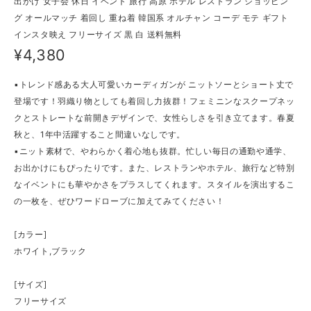
出かけ 女子会 休日 イベント 旅行 高原 ホテル レストラン ショッピン
グ オールマッチ 着回し 重ね着 韓国系 オルチャン コーデ モテ ギフト
インスタ映え フリーサイズ 黒 白 送料無料
¥4,380
▪トレンド感ある大人可愛いカーディガンが ニットソーとショート丈で
登場です！羽織り物としても着回し力抜群！フェミニンなスクープネッ
クとストレートな前開きデザインで、女性らしさを引き立てます。春夏
秋と、1年中活躍すること間違いなしです。
▪ニット素材で、やわらかく着心地も抜群。忙しい毎日の通勤や通学、
お出かけにもぴったりです。また、レストランやホテル、旅行など特別
なイベントにも華やかさをプラスしてくれます。スタイルを演出するこ
の一枚を、ぜひワードローブに加えてみてください！
[カラー]
ホワイト,ブラック
[サイズ]
フリーサイズ