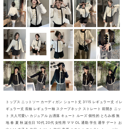
トップス ニットソー カーディガン ショート丈 3115 レギュラー丈 イレ
ギュラー丈 長袖 レギュラー袖 スクープネック ストレート 前開き ニッ
ト 大人可愛い カジュアル お洒落 キュート ルーズ 個性的 とろみ感 無
地 春 夏 秋 誕生日 10代 20代 女性用 ママ OL 通勤 学生 通学 デート お