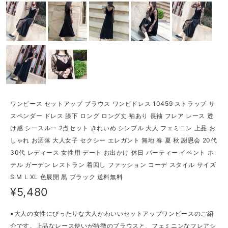
ワンピース セットアップ ブラウス ワンピドレス 10459 ストラップ サ
スペンダー ドレス 膝下 ロング ロング丈 袖あり 長袖 フレア レース 透
け感 シースルー 2点セット きれいめ シンプル 大人 フェミニン 上品 お
しゃれ お洒落 大人女子 セクシー エレガント 無地 春 夏 秋 謝恩会 20代
30代 レディース 女性用 デート お出かけ 休日 パーティー イベント ホ
テル ガーデン レストラン 着回し ファッション コーデ スタイル サイズ
S M L XL 色展開 黒 ブラック 送料無料
¥5,480
▪大人の女性にぴったりな大人かわいいセットアップワンピースのご紹
介です。上品なレース使いが特徴のブラウスと、フェミニンなフレアシ