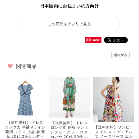
日本国内にお住まいの方向け
この商品をアプリで見る
Save
通報する
関連商品
【送料無料】 ドレス
【送料無料】 ドレス
【送料無料】ワンピー
ロング丈 半袖 Aライン
ロング丈 長袖 ランタ
ス ドレス ミディアム
花柄 レトロ 上品 春 青
ンスリーブ レトロ き
丈 ノースリーブ エレ
紫 20代 30代 レディ
れいめ 20代 30代 レ