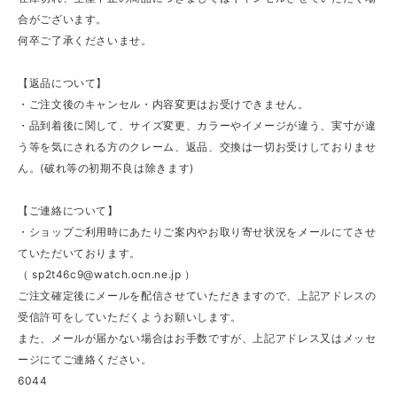
合がございます。
何卒ご了承くださいませ。
【返品について】
・ご注文後のキャンセル・内容変更はお受けできません。
・品到着後に関して、サイズ変更、カラーやイメージが違う、実寸が違
う等を気にされる方のクレーム、返品、交換は一切お受けしておりませ
ん。(破れ等の初期不良は除きます)
【ご連絡について】
・ショップご利用時にあたりご案内やお取り寄せ状況をメールにてさせ
ていただいております。
（
sp2t46c9@watch.ocn.ne.jp
）
ご注文確定後にメールを配信させていただきますので、上記アドレスの
受信許可をしていただくようお願いします。
また、メールが届かない場合はお手数ですが、上記アドレス又はメッセ
ージにてご連絡ください。
6044