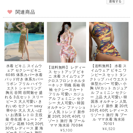
通報する
関連商品
【送料無料】 水着 ス
水着 ビキニ スイムウ
【送料無料】 レディー
イムウェア ビキニ ワ
ェア セクシービキニ
ス セットアップ ビキ
ンピース セット タン
6085 体系カバー水着
ニ 水着 スイムウェア
クトップ ハイウエスト
パッド付き 体系カバー
クロスフロントホルタ
体型カバー 可愛い 小
リボン フリル ハイウ
ーネック 羽織 長袖 萌
胸 UVカット カジュア
エスト シャーリング
袖 セクシースカート
ル フェミニン セクシ
胸元 谷間 谷間魅せ 盛
フリル 可愛い カジュ
ー 上品 大人可愛い 韓
れる 3点セット スリー
アル フェミニン セク
国系 オルチャン 人気
ピース 大人可愛い き
シー 大人可愛い 韓国
トレンド 新作 夏 20代
れいめ セクシー sexy
オルチャン ファッショ
30代 40代 レディース
華やか 大人 大人っぽ
ン 人気 トレンド 新作
リゾート 旅行 海 プー
い お洒落 レトロ 主役
夏 20代 30代 40代 リ
ル ママ水着 海水浴
級 存在感 キュート ア
ゾート 旅行 海 プール
70101
ジアン 花柄 10代 20代
ママ 海水浴 70084
30代 レディース 夏 海
¥4,520
¥5,100
ビーチ リゾート 旅行