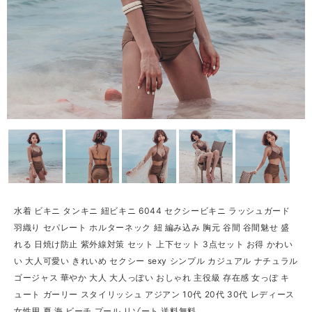
水着 ビキニ タンキニ 紐ビキニ 6044 セクシービキニ ラッシュガード
羽織り セパレート ホルターネック 紐 編み込み 胸元 谷間 谷間魅せ 盛
れる 日焼け防止 紫外線対策 セット 上下セット 3点セット お得 かわい
い 大人可愛い きれいめ セクシー sexy シンプル カジュアル ナチュラル
ゴージャス 華やか 大人 大人っぽい おしゃれ 主役級 存在感 女っぽ キ
ュート ガーリー スタイリッシュ アジアン 10代 20代 30代 レディース
女性用 夏 海 ビーチ プール リゾート 送料無料