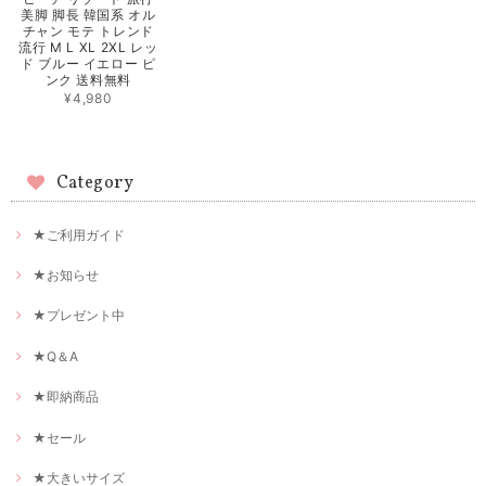
美脚 脚長 韓国系 オル
チャン モテ トレンド
流行 M L XL 2XL レッ
ド ブルー イエロー ピ
ンク 送料無料
¥4,980
Category
★ご利用ガイド
★お知らせ
★プレゼント中
★Q＆A
★即納商品
★セール
★大きいサイズ