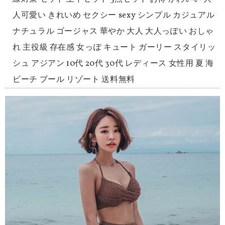
人可愛い きれいめ セクシー sexy シンプル カジュアル
ナチュラル ゴージャス 華やか 大人 大人っぽい おしゃ
れ 主役級 存在感 女っぽ キュート ガーリー スタイリッ
シュ アジアン 10代 20代 30代 レディース 女性用 夏 海
ビーチ プール リゾート 送料無料