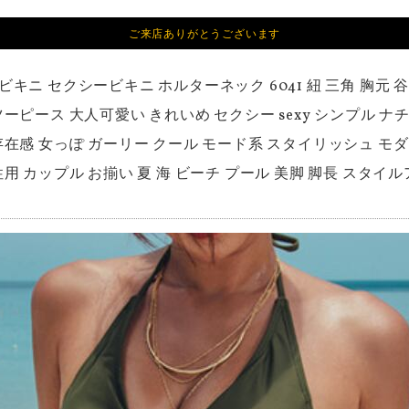
ご来店ありがとうございます
 ビキニ セクシービキニ ホルターネック 6041 紐 三角 胸元 
ツーピース 大人可愛い きれいめ セクシー sexy シンプル ナ
存在感 女っぽ ガーリー クール モード系 スタイリッシュ モダン 
性用 カップル お揃い 夏 海 ビーチ プール 美脚 脚長 スタイ
料