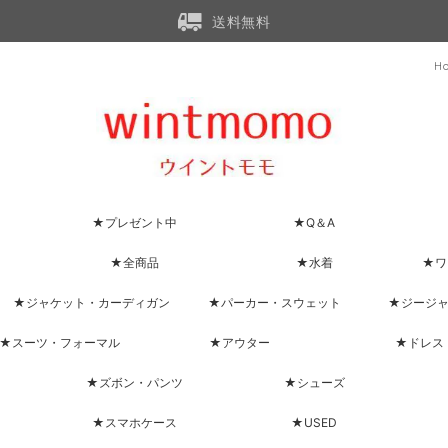
送料無料
H
★プレゼント中
★Q＆A
★全商品
★水着
★ワ
★ジャケット・カーディガン
★パーカー・スウェット
★ジージ
★スーツ・フォーマル
★アウター
★ドレス
★ズボン・パンツ
★シューズ
★スマホケース
★USED