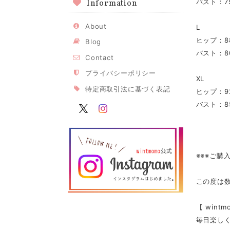
バスト：75A
Information
About
L
ヒップ：88
Blog
バスト：80A
Contact
プライバシーポリシー
XL
特定商取引法に基づく表記
ヒップ：92
バスト：85
※※※ご購
この度は
【 win
毎日楽し