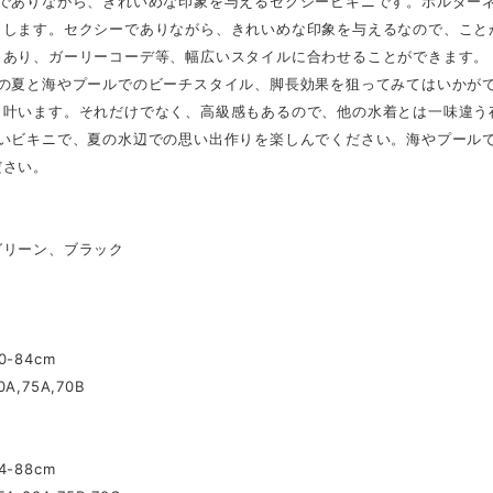
ーでありながら、きれいめな印象を与えるセクシービキニです。ホルター
出します。セクシーでありながら、きれいめな印象を与えるなので、こと
もあり、ガーリーコーデ等、幅広いスタイルに合わせることができます。
くの夏と海やプールでのビーチスタイル、脚長効果を狙ってみてはいかが
も叶います。それだけでなく、高級感もあるので、他の水着とは一味違う
しいビキニで、夏の水辺での思い出作りを楽しんでください。海やプール
ださい。
】
グリーン、ブラック
】
-84cm
A,75A,70B
-88cm