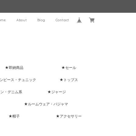
ome
About
Blog
Contact
★即納商品
★セール
ンピース・チュニック
★トップス
ャン・デニム系
★ジャージ
★ルームウェア・パジャマ
★帽子
★アクセサリー