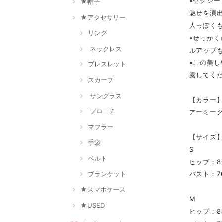
▪セクシ
★帽子
魅せを演
★アクセサリー
人っぽく
リング
▪せっか
ネックレス
ルアップ
▪この美
ブレスレット
露してく
スカーフ
サングラス
【カラー
ブローチ
アーミー
マフラー
【サイズ
手袋
S
ベルト
ヒップ：80
ブランケット
バスト：70
★スマホケース
M
★USED
ヒップ：84