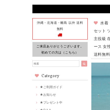
沖縄・北海道・離島 以外 送料
水着
無料
セット 
主役級 
ご来店ありがとうございます。
ース 女
初めての方は（こちら）
送料無
Category
★ご利用ガイド
★お知らせ
★プレゼント中