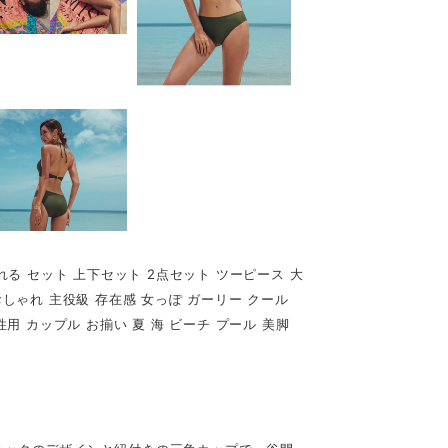
盛れる セット 上下セット 2点セット ツーピース 大
おしゃれ 主役級 存在感 女っぽ ガーリー クール
性用 カップル お揃い 夏 海 ビーチ プール 美脚