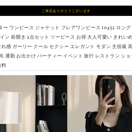
ご来店ありがとうございます
ター ワンピース ジャケット フレアワンピース 10452 ロング
ライン 前開き 2点セット ツーピース お得 大人可愛い きれい
なれ感 ガーリー クール セクシー エレガント モダン 主役級 高
OL 通勤 お出かけ パーティー イベント 旅行 レストラン ショッピン
無料