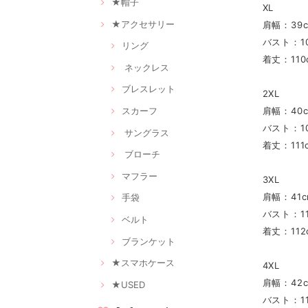
★帽子
XL
★アクセサリー
肩幅：39
バスト：10
リング
着丈：110
ネックレス
ブレスレット
2XL
スカーフ
肩幅：40
バスト：10
サングラス
着丈：111
ブローチ
マフラー
3XL
肩幅：41c
手袋
バスト：11
ベルト
着丈：112
ブランケット
★スマホケース
4XL
肩幅：42
★USED
バスト：11