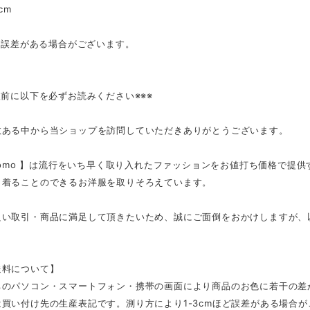
cm
mの誤差がある場合がございます。
入前に以下を必ずお読みください※※※
数ある中から当ショップを訪問していただきありがとうございます。
tmomo 】は流行をいち早く取り入れたファッションをお値打ち価格で提
く着ることのできるお洋服を取りそろえています。
良い取引・商品に満足して頂きたいため、誠にご面倒をおかけしますが、
。
送料について】
ちのパソコン・スマートフォン・携帯の画面により商品のお色に若干の差
買い付け先の生産表記です。測り方により1-3cmほど誤差がある場合