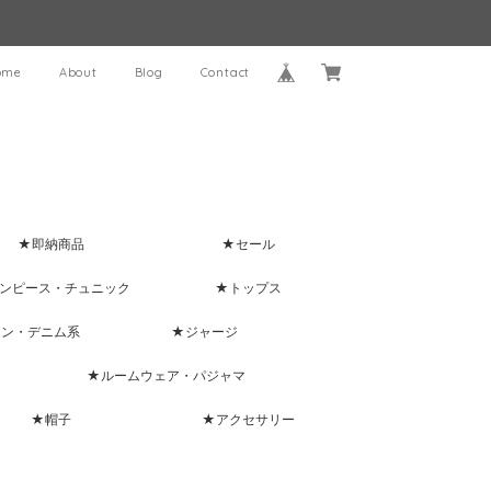
ome
About
Blog
Contact
★即納商品
★セール
ンピース・チュニック
★トップス
ャン・デニム系
★ジャージ
★ルームウェア・パジャマ
★帽子
★アクセサリー