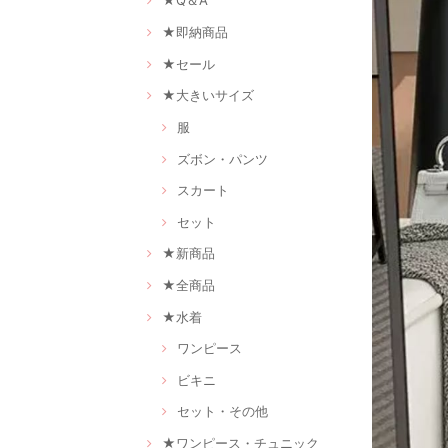
★Q＆A
★即納商品
★セール
★大きいサイズ
服
ズボン・パンツ
スカート
セット
★新商品
★全商品
★水着
ワンピース
ビキニ
セット・その他
★ワンピース・チュニック