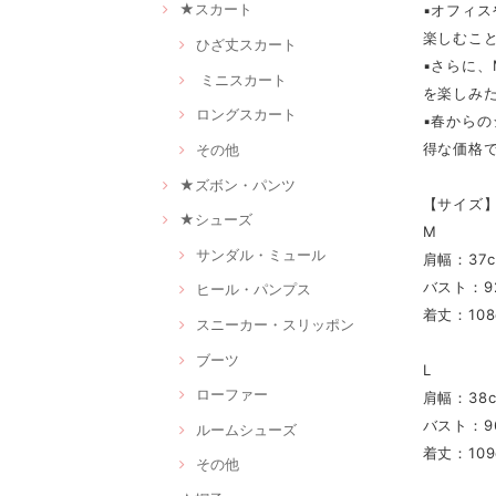
★スカート
▪オフィ
楽しむこ
ひざ丈スカート
▪さらに
ミニスカート
を楽しみ
ロングスカート
▪春から
得な価格
その他
★ズボン・パンツ
【サイズ
★シューズ
M
サンダル・ミュール
肩幅：37
バスト：9
ヒール・パンプス
着丈：108
スニーカー・スリッポン
ブーツ
L
ローファー
肩幅：38
バスト：9
ルームシューズ
着丈：109
その他