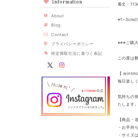
Information
着丈：113
About
※1~3c
Blog
Contact
※※※ご購
プライバシーポリシー
特定商取引法に基づく表記
この度は
【 win
毎日楽し
気持ちの
たします
【商品・
・お手持
・サイズは