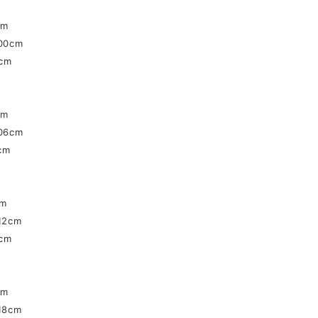
cm
0cm
cm
cm
6cm
cm
m
2cm
cm
cm
8cm