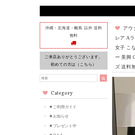
沖縄・北海道・離島 以外 送料
アウ
無料
レア A
女子 こ
ご来店ありがとうございます。
ー 美脚 
初めての方は（こちら）
ズ 送料
Category
★ご利用ガイド
★お知らせ
★プレゼント中