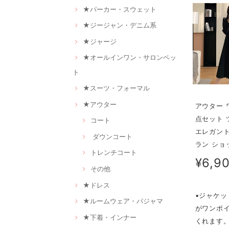
★パーカー・スウェット
★ジージャン・デニム系
★ジャージ
★オールインワン・サロンペッ
ト
★スーツ・フォーマル
★アウター
アウター 
点セット 
コート
エレガント
ダウンコート
ラン ショッ
トレンチコート
¥6,9
その他
★ドレス
▪ジャケ
★ルームウェア・パジャマ
がワンポ
★下着・インナー
くれます