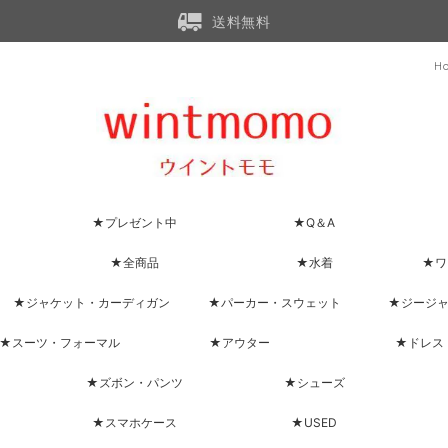
送料無料
H
★プレゼント中
★Q＆A
★全商品
★水着
★ワ
★ジャケット・カーディガン
★パーカー・スウェット
★ジージ
★スーツ・フォーマル
★アウター
★ドレス
★ズボン・パンツ
★シューズ
★スマホケース
★USED