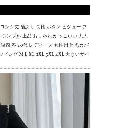
 ロング丈 袖あり 長袖 ボタン ビジュー フ
め シンプル 上品 おしゃれ かっこいい 大人
級感 春 20代 レディース 女性用 体系カバ
グ M L XL 2XL 3XL 4XL 大きいサイ