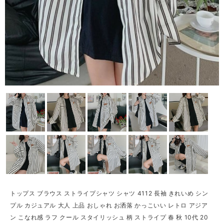
トップス ブラウス ストライプシャツ シャツ 4112 長袖 きれいめ シン
プル カジュアル 大人 上品 おしゃれ お洒落 かっこいい レトロ アジア
ン こなれ感 ラフ クール スタイリッシュ 柄 ストライプ 春 秋 10代 20