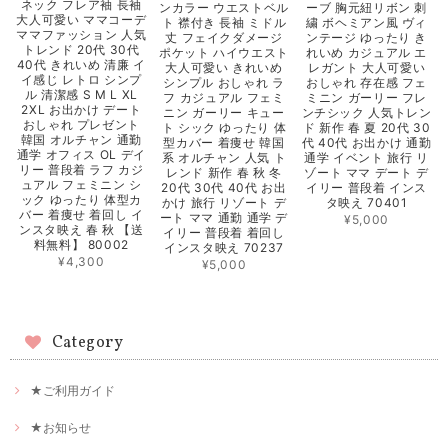
ネック フレア袖 長袖
ーブ 胸元紐リボン 刺
ンカラー ウエストベル
大人可愛い ママコーデ
繍 ボヘミアン風 ヴィ
ト 襟付き 長袖 ミドル
ママファッション 人気
ンテージ ゆったり き
丈 フェイクダメージ
トレンド 20代 30代
れいめ カジュアル エ
ポケット ハイウエスト
40代 きれいめ 清廉 イ
レガント 大人可愛い
大人可愛い きれいめ
イ感じ レトロ シンプ
おしゃれ 存在感 フェ
シンプル おしゃれ ラ
ル 清潔感 S M L XL
ミニン ガーリー フレ
フ カジュアル フェミ
2XL お出かけ デート
ンチシック 人気トレン
ニン ガーリー キュー
おしゃれ プレゼント
ド 新作 春 夏 20代 30
ト シック ゆったり 体
韓国 オルチャン 通勤
代 40代 お出かけ 通勤
型カバー 着痩せ 韓国
通学 オフィス OL デイ
通学 イベント 旅行 リ
系 オルチャン 人気 ト
リー 普段着 ラフ カジ
ゾート ママ デート デ
レンド 新作 春 秋 冬
ュアル フェミニン シ
イリー 普段着 インス
20代 30代 40代 お出
ック ゆったり 体型カ
タ映え 70401
かけ 旅行 リゾート デ
バー 着痩せ 着回し イ
ート ママ 通勤 通学 デ
¥5,000
ンスタ映え 春 秋 【送
イリー 普段着 着回し
料無料】 80002
インスタ映え 70237
¥4,300
¥5,000
Category
★ご利用ガイド
★お知らせ