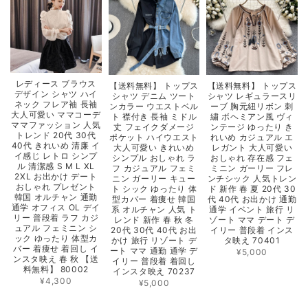
レディース ブラウス
【送料無料】 トップス
【送料無料】 トップス
デザイン シャツ ハイ
シャツ レギュラースリ
シャツ デニム ツート
ネック フレア袖 長袖
ーブ 胸元紐リボン 刺
ンカラー ウエストベル
大人可愛い ママコーデ
繍 ボヘミアン風 ヴィ
ト 襟付き 長袖 ミドル
ママファッション 人気
ンテージ ゆったり き
丈 フェイクダメージ
トレンド 20代 30代
れいめ カジュアル エ
ポケット ハイウエスト
40代 きれいめ 清廉 イ
レガント 大人可愛い
大人可愛い きれいめ
イ感じ レトロ シンプ
おしゃれ 存在感 フェ
シンプル おしゃれ ラ
ル 清潔感 S M L XL
ミニン ガーリー フレ
フ カジュアル フェミ
2XL お出かけ デート
ンチシック 人気トレン
ニン ガーリー キュー
おしゃれ プレゼント
ド 新作 春 夏 20代 30
ト シック ゆったり 体
韓国 オルチャン 通勤
代 40代 お出かけ 通勤
型カバー 着痩せ 韓国
通学 オフィス OL デイ
通学 イベント 旅行 リ
系 オルチャン 人気 ト
リー 普段着 ラフ カジ
ゾート ママ デート デ
レンド 新作 春 秋 冬
ュアル フェミニン シ
イリー 普段着 インス
20代 30代 40代 お出
ック ゆったり 体型カ
タ映え 70401
かけ 旅行 リゾート デ
バー 着痩せ 着回し イ
ート ママ 通勤 通学 デ
¥5,000
ンスタ映え 春 秋 【送
イリー 普段着 着回し
料無料】 80002
インスタ映え 70237
¥4,300
¥5,000