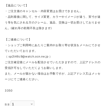
【返品について】
・ご注文後のキャンセル・内容変更はお受けできません。
・品到着後に関して、サイズ変更、カラーやイメージが違う、実寸が違
う等を気にされる方のクレーム、返品、交換は一切お受けしておりませ
ん。(破れ等の初期不良は除きます)
【ご連絡について】
・ショップご利用時にあたりご案内やお取り寄せ状況をメールにてさせ
ていただいております。
（
sp2t46c9@watch.ocn.ne.jp
）
ご注文確定後にメールを配信させていただきますので、上記アドレスの
受信許可をしていただくようお願いします。
また、メールが届かない場合はお手数ですが、上記アドレス又はメッセ
ージにてご連絡ください。
3350
数量