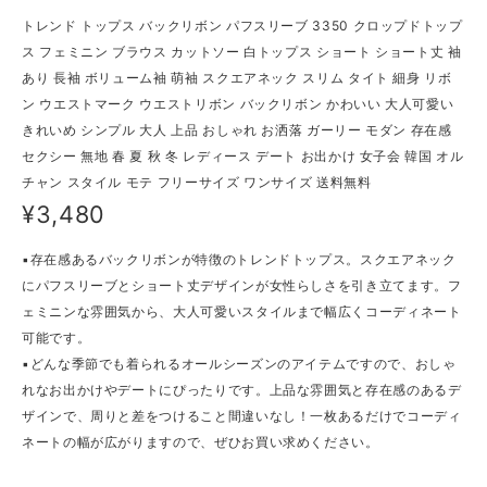
トレンド トップス バックリボン パフスリーブ 3350 クロップドトップ
ス フェミニン ブラウス カットソー 白トップス ショート ショート丈 袖
あり 長袖 ボリューム袖 萌袖 スクエアネック スリム タイト 細身 リボ
ン ウエストマーク ウエストリボン バックリボン かわいい 大人可愛い
きれいめ シンプル 大人 上品 おしゃれ お洒落 ガーリー モダン 存在感
セクシー 無地 春 夏 秋 冬 レディース デート お出かけ 女子会 韓国 オル
チャン スタイル モテ フリーサイズ ワンサイズ 送料無料
¥3,480
▪存在感あるバックリボンが特徴のトレンドトップス。スクエアネック
にパフスリーブとショート丈デザインが女性らしさを引き立てます。フ
ェミニンな雰囲気から、大人可愛いスタイルまで幅広くコーディネート
可能です。
▪どんな季節でも着られるオールシーズンのアイテムですので、おしゃ
れなお出かけやデートにぴったりです。上品な雰囲気と存在感のあるデ
ザインで、周りと差をつけること間違いなし！一枚あるだけでコーディ
ネートの幅が広がりますので、ぜひお買い求めください。