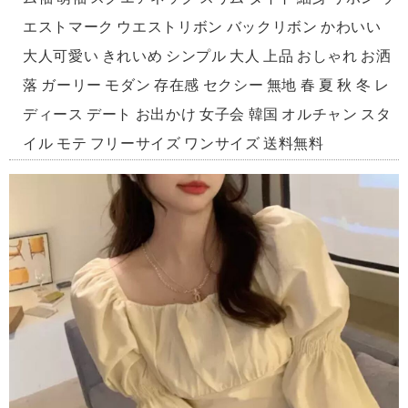
エストマーク ウエストリボン バックリボン かわいい
大人可愛い きれいめ シンプル 大人 上品 おしゃれ お洒
落 ガーリー モダン 存在感 セクシー 無地 春 夏 秋 冬 レ
ディース デート お出かけ 女子会 韓国 オルチャン スタ
イル モテ フリーサイズ ワンサイズ 送料無料