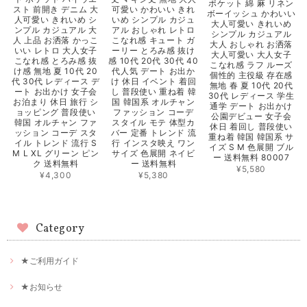
ポケット 綿 麻 リネン
スト 前開き デニム 大
可愛い かわいい きれ
ボーイッシュ かわいい
人可愛い きれいめ シ
いめ シンプル カジュ
大人可愛い きれいめ
ンプル カジュアル 大
アル おしゃれ レトロ
シンプル カジュアル
人 上品 お洒落 かっこ
こなれ感 キュート ガ
大人 おしゃれ お洒落
いい レトロ 大人女子
ーリー とろみ感 抜け
大人可愛い 大人女子
こなれ感 とろみ感 抜
感 10代 20代 30代 40
こなれ感 ラフ ルーズ
け感 無地 夏 10代 20
代人気 デート お出か
個性的 主役級 存在感
代 30代 レディース デ
け 休日 イベント 着回
無地 春 夏 10代 20代
ート お出かけ 女子会
し 普段使い 重ね着 韓
30代 レディース 学生
お泊まり 休日 旅行 シ
国 韓国系 オルチャン
通学 デート お出かけ
ョッピング 普段使い
ファッション コーデ
公園デビュー 女子会
韓国 オルチャン ファ
スタイル モテ 体型カ
休日 着回し 普段使い
ッション コーデ スタ
バー 定番 トレンド 流
重ね着 韓国 韓国系 サ
イル トレンド 流行 S
行 インスタ映え ワン
イズ S M 色展開 ブル
M L XL グリーン ピン
サイズ 色展開 ネイビ
ー 送料無料 80007
ク 送料無料
ー 送料無料
¥5,580
¥4,300
¥5,380
Category
★ご利用ガイド
★お知らせ