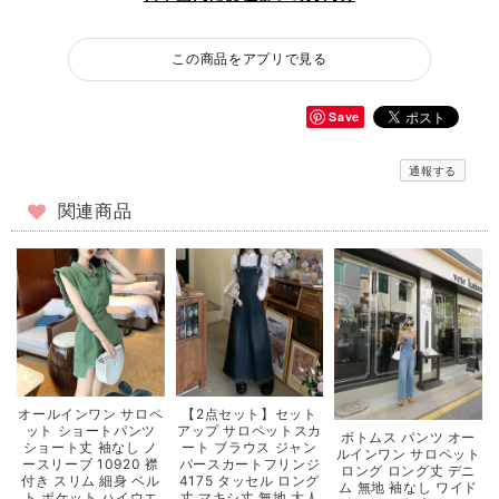
この商品をアプリで見る
Save
通報する
関連商品
オールインワン サロペ
【2点セット】セット
ット ショートパンツ
アップ サロペットスカ
ボトムス パンツ オー
ショート丈 袖なし ノ
ート ブラウス ジャン
ルインワン サロペット
ースリーブ 10920 襟
パースカートフリンジ
ロング ロング丈 デニ
付き スリム 細身 ベル
4175 タッセル ロング
ム 無地 袖なし ワイド
ト ポケット ハイウエ
丈 マキシ丈 無地 大人