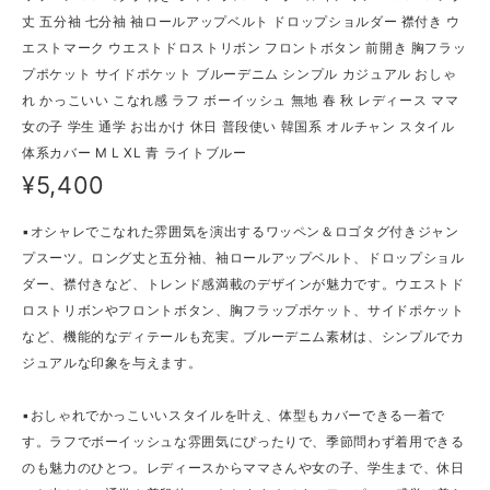
丈 五分袖 七分袖 袖ロールアップベルト ドロップショルダー 襟付き ウ
エストマーク ウエストドロストリボン フロントボタン 前開き 胸フラッ
プポケット サイドポケット ブルーデニム シンプル カジュアル おしゃ
れ かっこいい こなれ感 ラフ ボーイッシュ 無地 春 秋 レディース ママ
女の子 学生 通学 お出かけ 休日 普段使い 韓国系 オルチャン スタイル
体系カバー M L XL 青 ライトブルー
¥5,400
▪オシャレでこなれた雰囲気を演出するワッペン＆ロゴタグ付きジャン
プスーツ。ロング丈と五分袖、袖ロールアップベルト、ドロップショル
ダー、襟付きなど、トレンド感満載のデザインが魅力です。ウエストド
ロストリボンやフロントボタン、胸フラップポケット、サイドポケット
など、機能的なディテールも充実。ブルーデニム素材は、シンプルでカ
ジュアルな印象を与えます。
▪おしゃれでかっこいいスタイルを叶え、体型もカバーできる一着で
す。ラフでボーイッシュな雰囲気にぴったりで、季節問わず着用できる
のも魅力のひとつ。レディースからママさんや女の子、学生まで、休日