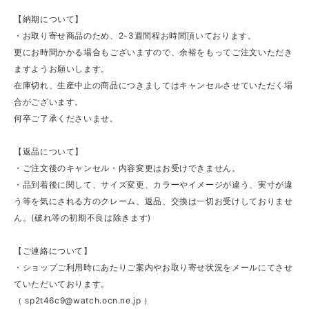
【納期について】
・お取り寄せ商品のため、2-3週間程お時間頂いております。
更にお時間かかる場合もございますので、余裕をもってご注文いただき
ますようお願いします。
在庫切れ、生産中止の商品につきましてはキャンセルさせていただく場
合がございます。
何卒ご了承くださいませ。
【返品について】
・ご注文後のキャンセル・内容変更はお受けできません。
・品到着後に関して、サイズ変更、カラーやイメージが違う、実寸が違
う等を気にされる方のクレーム、返品、交換は一切お受けしておりませ
ん。(破れ等の初期不良は除きます)
【ご連絡について】
・ショップご利用時にあたりご案内やお取り寄せ状況をメールにてさせ
ていただいております。
（
sp2t46c9@watch.ocn.ne.jp
）