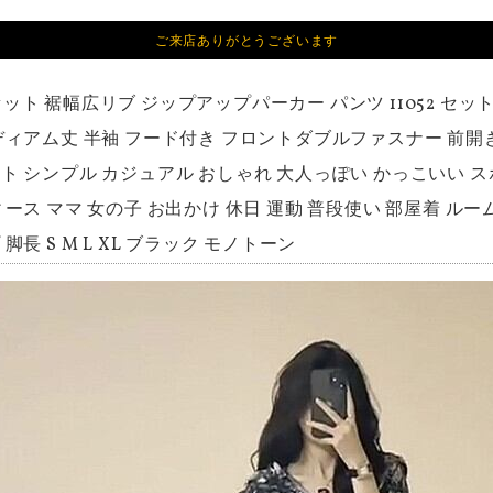
ご来店ありがとうございます
セット 裾幅広リブ ジップアップパーカー パンツ 11052 セ
ディアム丈 半袖 フード付き フロントダブルファスナー 前開
ト シンプル カジュアル おしゃれ 大人っぽい かっこいい ス
ィース ママ 女の子 お出かけ 休日 運動 普段使い 部屋着 ル
脚長 S M L XL ブラック モノトーン