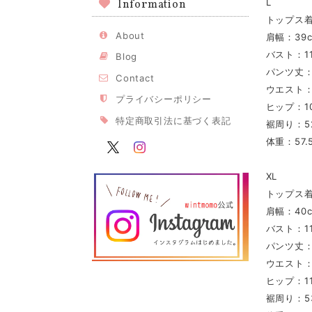
L
Information
トップス着
About
肩幅：39
バスト：11
Blog
パンツ丈：
Contact
ウエスト：
プライバシーポリシー
ヒップ：10
特定商取引法に基づく表記
裾周り：5
体重：57.5
XL
トップス着
肩幅：40
バスト：11
パンツ丈：
ウエスト：
ヒップ：11
裾周り：5