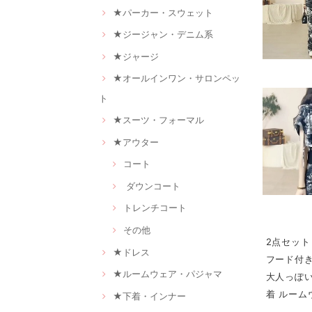
★パーカー・スウェット
★ジージャン・デニム系
★ジャージ
★オールインワン・サロンペッ
ト
★スーツ・フォーマル
★アウター
コート
ダウンコート
トレンチコート
その他
2点セット
★ドレス
フード付き
★ルームウェア・パジャマ
大人っぽい
着 ルーム
★下着・インナー