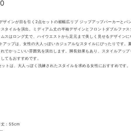
80
なデザインが目を引く2点セットの裾幅広リブ ジップアップパーカーとパ
なスタイルを演出。ミディアム丈の半袖デザインとフロントダブルファス
トムスはロング丈で、ハイウエストから足元まで美しく見せるデザインに
ットアップは、女性の大人っぽいカジュアルなスタイルにぴったりです。
ゃれでかっこいい雰囲気を演出します。脚長効果もあり、スタイルアップ
としてもおすすめです。
点セットは、大人っぽく洗練されたスタイルを求める女性におすすめです
】
】
丈：55cm