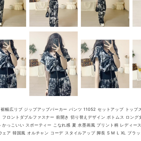
 裾幅広リブ ジップアップパーカー パンツ 11052 セットアップ トッ
 フロントダブルファスナー 前開き 切り替えデザイン ボトムス ロング丈
 かっこいい スポーティー こなれ感 夏 水墨画風 プリント柄 レディース 
ウェア 韓国風 オルチャン コーデ スタイルアップ 脚長 S M L XL ブラ