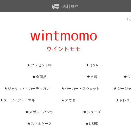
送料無料
H
★プレゼント中
★Q＆A
★全商品
★水着
★ワ
★ジャケット・カーディガン
★パーカー・スウェット
★ジージ
★スーツ・フォーマル
★アウター
★ドレス
★ズボン・パンツ
★シューズ
★スマホケース
★USED