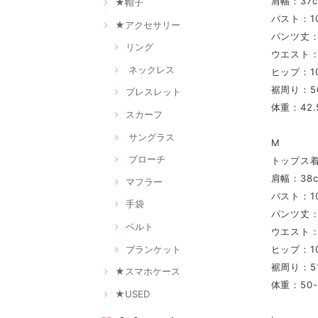
肩幅：37
★帽子
バスト：10
★アクセサリー
パンツ丈：
リング
ウエスト：
ネックレス
ヒップ：10
裾周り：5
ブレスレット
体重：42.5
スカーフ
サングラス
M
ブローチ
トップス着
肩幅：38
マフラー
バスト：10
手袋
パンツ丈：
ベルト
ウエスト：
ブランケット
ヒップ：10
裾周り：5
★スマホケース
体重：50-5
★USED