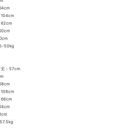
cm
4cm
104cm
62cm
0cm
0cm
-50kg
丈：57cm
cm
8cm
108cm
66cm
4cm
1cm
7.5kg