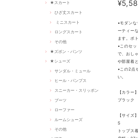
¥5,5
★スカート
ひざ丈スカート
ミニスカート
▪モダン
ーティー
ロングスカート
ます。ボ
その他
▪このセ
★ズボン・パンツ
で、おし
★シューズ
や部屋着
▪この2
サンダル・ミュール
い。
ヒール・パンプス
スニーカー・スリッポン
【カラー
ブラック
ブーツ
ローファー
【サイズ
ルームシューズ
S
その他
トップス着