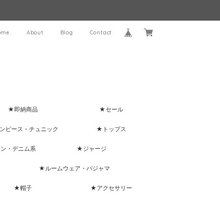
ome
About
Blog
Contact
★即納商品
★セール
ンピース・チュニック
★トップス
ャン・デニム系
★ジャージ
★ルームウェア・パジャマ
★帽子
★アクセサリー