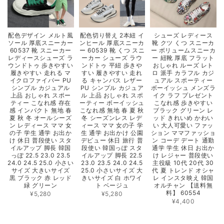
配色デザイン メルト風
配色切り替え 2本紐 イ
シューズ レディース
ソール 厚底スニーカー
ンヒール 厚底スニーカ
靴 クツ くつ スニーカ
60537 靴 スニーカー
ー 60539 靴 くつ スニ
ー ボリュームスニーカ
レディースシューズ ラ
ーカー シューズ ラウ
ー 紐靴 厚底 フラット
ウンドトゥ 歩きやすい
ンドトゥ 平紐 歩きや
おしゃれ ルーズ レト
履きやすい 走れる マ
すい 履きやすい 走れ
ロ 派手 カラフル カジ
イクロファイバー PU
る キャンバス レザー
ュアル スポーティー
シンプル カジュアル
PU シンプル カジュア
ボーイッシュ メンズラ
上品 おしゃれ スポー
ル 上品 おしゃれ スポ
イク ラフ プレゼント
ティー こなれ感 存在
ーティー ボーイッシュ
こなれ感 歩きやすい
感 インパクト 無地 春
こなれ感 無地 春 夏 秋
ブラック グリーン レ
夏 秋 冬 オールシーズ
冬 シーズンレス レデ
ッド きれいめ かわい
ン レディース ママ 女
ィース ママ 女の子 学
い 大人可愛い ファッ
の子 学生 通学 お出か
生 通学 お出かけ 公園
ション ママファッショ
け 休日 普段使い スタ
デビュー 休日 旅行 普
ン コーデ デート 通勤
イルアップ 脚長 韓国
段使い 韓国っぽ スタ
通学 学生 休日 お出か
っぽ 22.5 23.0 23.5
イルアップ 脚長 22.5
け レジャー 普段使い
24.0 24.5 25.0 小さい
23.0 23.5 24.0 24.5
主役級 10代 20代 30
サイズ 大きいサイズ
25.0 小さいサイズ 大
代 夏 トレンド オシャ
黒 ブラック 赤 レッド
きいサイズ 白 ホワイ
レ インスタ映え 韓国
緑 グリーン
ト ベージュ
オルチャン 【送料無
料】 60554
¥5,280
¥5,280
¥4,400