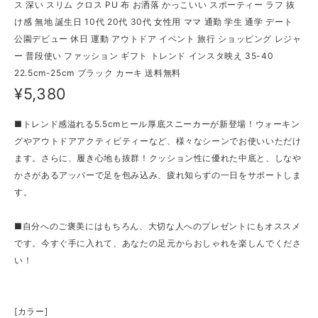
ス 深い スリム クロス PU 布 お洒落 かっこいい スポーティー ラフ 抜
け感 無地 誕生日 10代 20代 30代 女性用 ママ 通勤 学生 通学 デート
公園デビュー 休日 運動 アウトドア イベント 旅行 ショッピング レジャ
ー 普段使い ファッション ギフト トレンド インスタ映え 35-40
22.5cm-25cm ブラック カーキ 送料無料
¥5,380
■トレンド感溢れる5.5cmヒール厚底スニーカーが新登場！ウォーキン
グやアウトドアアクティビティーなど、様々なシーンでお使いいただけ
ます。さらに、履き心地も抜群！クッション性に優れた中底と、しなや
かさがあるアッパーで足を包み込み、疲れ知らずの一日をサポートしま
す。
■自分へのご褒美にはもちろん、大切な人へのプレゼントにもオススメ
です。今すぐ手に入れて、あなたの足元からおしゃれを楽しんでくださ
い！
[カラー]