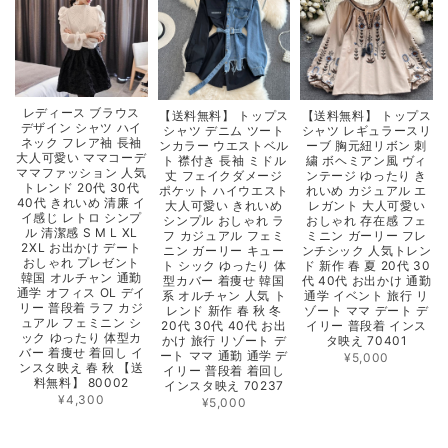
レディース ブラウス
【送料無料】 トップス
【送料無料】 トップス
デザイン シャツ ハイ
シャツ レギュラースリ
シャツ デニム ツート
ネック フレア袖 長袖
ーブ 胸元紐リボン 刺
ンカラー ウエストベル
大人可愛い ママコーデ
繍 ボヘミアン風 ヴィ
ト 襟付き 長袖 ミドル
ママファッション 人気
ンテージ ゆったり き
丈 フェイクダメージ
トレンド 20代 30代
れいめ カジュアル エ
ポケット ハイウエスト
40代 きれいめ 清廉 イ
レガント 大人可愛い
大人可愛い きれいめ
イ感じ レトロ シンプ
おしゃれ 存在感 フェ
シンプル おしゃれ ラ
ル 清潔感 S M L XL
ミニン ガーリー フレ
フ カジュアル フェミ
2XL お出かけ デート
ンチシック 人気トレン
ニン ガーリー キュー
おしゃれ プレゼント
ド 新作 春 夏 20代 30
ト シック ゆったり 体
韓国 オルチャン 通勤
代 40代 お出かけ 通勤
型カバー 着痩せ 韓国
通学 オフィス OL デイ
通学 イベント 旅行 リ
系 オルチャン 人気 ト
リー 普段着 ラフ カジ
ゾート ママ デート デ
レンド 新作 春 秋 冬
ュアル フェミニン シ
イリー 普段着 インス
20代 30代 40代 お出
ック ゆったり 体型カ
タ映え 70401
かけ 旅行 リゾート デ
バー 着痩せ 着回し イ
ート ママ 通勤 通学 デ
¥5,000
ンスタ映え 春 秋 【送
イリー 普段着 着回し
料無料】 80002
インスタ映え 70237
¥4,300
¥5,000