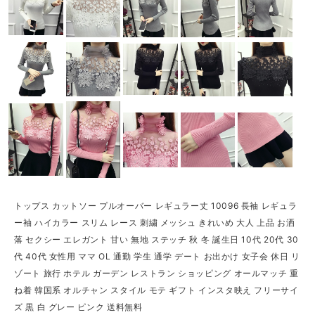
トップス カットソー プルオーバー レギュラー丈 10096 長袖 レギュラ
ー袖 ハイカラー スリム レース 刺繍 メッシュ きれいめ 大人 上品 お洒
落 セクシー エレガント 甘い 無地 ステッチ 秋 冬 誕生日 10代 20代 30
代 40代 女性用 ママ OL 通勤 学生 通学 デート お出かけ 女子会 休日 リ
ゾート 旅行 ホテル ガーデン レストラン ショッピング オールマッチ 重
ね着 韓国系 オルチャン スタイル モテ ギフト インスタ映え フリーサイ
ズ 黒 白 グレー ピンク 送料無料