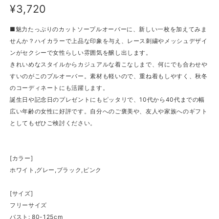
¥3,720
■魅力たっぷりのカットソープルオーバーに、新しい一枚を加えてみま
せんか？ハイカラーで上品な印象を与え、レース刺繍やメッシュデザイ
ンがセクシーで女性らしい雰囲気を醸し出します。
きれいめなスタイルからカジュアルな着こなしまで、何にでも合わせや
すいのがこのプルオーバー。素材も軽いので、重ね着もしやすく、秋冬
のコーディネートにも活躍します。
誕生日や記念日のプレゼントにもピッタリで、10代から40代までの幅
広い年齢の女性に好評です。自分へのご褒美や、友人や家族へのギフト
としてもぜひご検討ください。
[カラー]
ホワイト,グレー,ブラック,ピンク
[サイズ]
フリーサイズ
バスト: 80-125cm