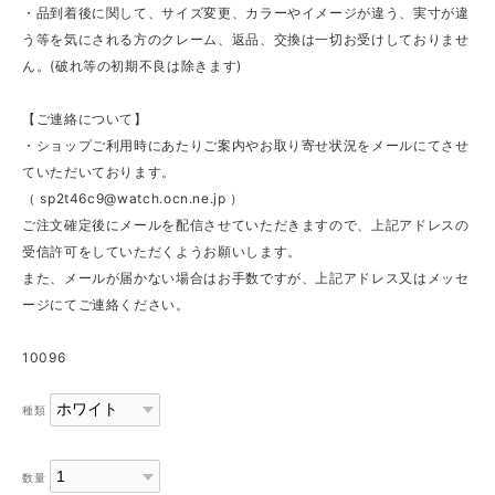
・品到着後に関して、サイズ変更、カラーやイメージが違う、実寸が違
う等を気にされる方のクレーム、返品、交換は一切お受けしておりませ
ん。(破れ等の初期不良は除きます)
【ご連絡について】
・ショップご利用時にあたりご案内やお取り寄せ状況をメールにてさせ
ていただいております。
（
sp2t46c9@watch.ocn.ne.jp
）
ご注文確定後にメールを配信させていただきますので、上記アドレスの
受信許可をしていただくようお願いします。
また、メールが届かない場合はお手数ですが、上記アドレス又はメッセ
ージにてご連絡ください。
10096
種類
数量