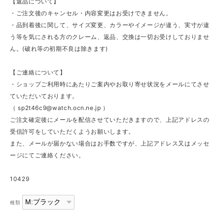
【返品について】
・ご注文後のキャンセル・内容変更はお受けできません。
・品到着後に関して、サイズ変更、カラーやイメージが違う、実寸が違
う等を気にされる方のクレーム、返品、交換は一切お受けしておりませ
ん。(破れ等の初期不良は除きます)
【ご連絡について】
・ショップご利用時にあたりご案内やお取り寄せ状況をメールにてさせ
ていただいております。
（
sp2t46c9@watch.ocn.ne.jp
）
ご注文確定後にメールを配信させていただきますので、上記アドレスの
受信許可をしていただくようお願いします。
また、メールが届かない場合はお手数ですが、上記アドレス又はメッセ
ージにてご連絡ください。
10429
種類