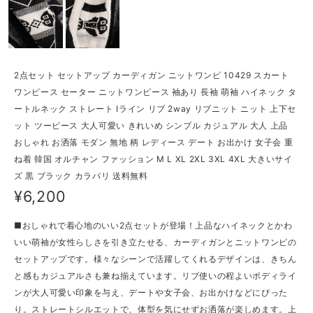
2点セット セットアップ カーディガン ニットワンピ 10429 スカート
ワンピース セーター ニットワンピース 袖あり 長袖 萌袖 ハイネック タ
ートルネック ストレート Iライン リブ 2way リブニット ニット 上下セ
ット ツーピース 大人可愛い きれいめ シンプル カジュアル 大人 上品
おしゃれ お洒落 モダン 無地 柄 レディース デート お出かけ 女子会 重
ね着 韓国 オルチャン ファッション M L XL 2XL 3XL 4XL 大きいサイ
ズ 黒 ブラック カラバリ 送料無料
¥6,200
■おしゃれで着心地のいい2点セットが登場！上品なハイネックとかわ
いい萌袖が女性らしさを引き立たせる、カーディガンとニットワンピの
セットアップです。様々なシーンで活躍してくれるデザインは、きちん
と感もカジュアルさも兼ね揃えています。リブ使いの程よいボディライ
ンが大人可愛い印象を与え、デートや女子会、お出かけなどにぴった
り。ストレートシルエットで、体型を気にせずお洒落が楽しめます。上