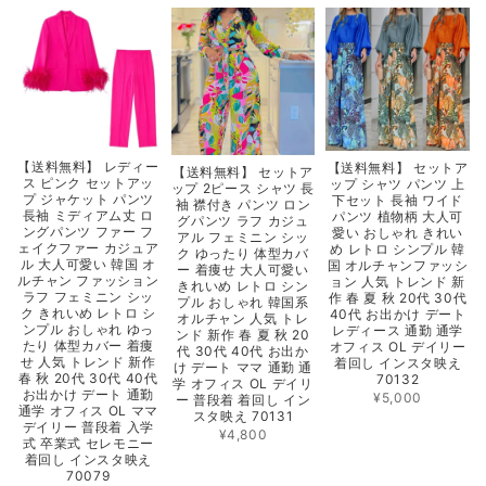
【送料無料】 レディー
【送料無料】 セットア
【送料無料】 セットア
ス ピンク セットアッ
ップ シャツ パンツ 上
ップ 2ピース シャツ 長
プ ジャケット パンツ
下セット 長袖 ワイド
袖 襟付き パンツ ロン
長袖 ミディアム丈 ロ
パンツ 植物柄 大人可
グパンツ ラフ カジュ
ングパンツ ファー フ
愛い おしゃれ きれい
アル フェミニン シッ
ェイクファー カジュア
め レトロ シンプル 韓
ク ゆったり 体型カバ
ル 大人可愛い 韓国 オ
国 オルチャンファッシ
ー 着痩せ 大人可愛い
ルチャン ファッション
ョン 人気 トレンド 新
きれいめ レトロ シン
ラフ フェミニン シッ
作 春 夏 秋 20代 30代
プル おしゃれ 韓国系
ク きれいめ レトロ シ
40代 お出かけ デート
オルチャン 人気 トレ
ンプル おしゃれ ゆっ
レディース 通勤 通学
ンド 新作 春 夏 秋 20
たり 体型カバー 着痩
オフィス OL デイリー
代 30代 40代 お出か
せ 人気 トレンド 新作
着回し インスタ映え
け デート ママ 通勤 通
春 秋 20代 30代 40代
70132
学 オフィス OL デイリ
お出かけ デート 通勤
¥5,000
ー 普段着 着回し イン
通学 オフィス OL ママ
スタ映え 70131
デイリー 普段着 入学
¥4,800
式 卒業式 セレモニー
着回し インスタ映え
70079