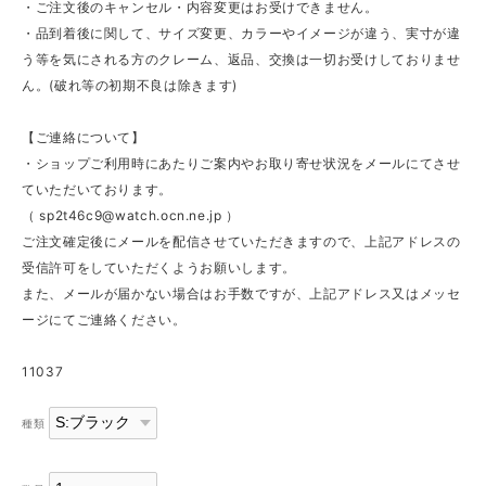
・ご注文後のキャンセル・内容変更はお受けできません。
・品到着後に関して、サイズ変更、カラーやイメージが違う、実寸が違
う等を気にされる方のクレーム、返品、交換は一切お受けしておりませ
ん。(破れ等の初期不良は除きます)
【ご連絡について】
・ショップご利用時にあたりご案内やお取り寄せ状況をメールにてさせ
ていただいております。
（
sp2t46c9@watch.ocn.ne.jp
）
ご注文確定後にメールを配信させていただきますので、上記アドレスの
受信許可をしていただくようお願いします。
また、メールが届かない場合はお手数ですが、上記アドレス又はメッセ
ージにてご連絡ください。
11037
種類