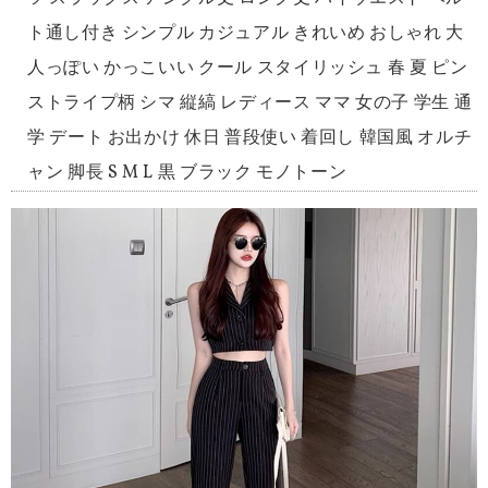
ト通し付き シンプル カジュアル きれいめ おしゃれ 大
人っぽい かっこいい クール スタイリッシュ 春 夏 ピン
ストライプ柄 シマ 縦縞 レディース ママ 女の子 学生 通
学 デート お出かけ 休日 普段使い 着回し 韓国風 オルチ
ャン 脚長 S M L 黒 ブラック モノトーン