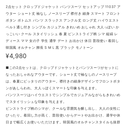
2点セット クロップドジャケット パンツスーツ セットアップ 11037 ア
ウター ショート丈 袖なし ノースリーブ 襟付き 細身 スマート フロント
ボタン ボトムス パンツ スラックス アンクル丈 ロング丈 ハイウエスト
ベルト通し付き シンプル カジュアル きれいめ おしゃれ 大人っぽい か
っこいい クール スタイリッシュ 春 夏 ピンストライプ柄 シマ 縦縞 レ
ディース ママ 女の子 学生 通学 デート お出かけ 休日 普段使い 着回し
韓国風 オルチャン 脚長 S M L 黒 ブラック モノトーン
¥4,980
■この2点セットは、クロップドジャケットとパンツスーツがセットに
なったおしゃれなアウターです。ショート丈で袖なしのノースリーブ
は、春夏にピッタリのアウター。襟付きの細身デザインでフロントボタ
ンがあしらわれ、大人っぽくスマートな印象を与えます。
パンツスーツはハイウエストでシンプルでカジュアルながらもきれいめ
でスタイリッシュな印象を与えます。
ピンストライプ柄のシマが、クールな雰囲気を醸し出し、大人の女性に
ぴったり。着回し力が高く、普段使いからデートやお出かけ、通学や休
日まで幅広くお使いいただけます。韓国風のオルチャンスタイルも抜群