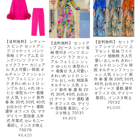
【送料無料】 レディー
【送料無料】 セットア
【送料無料】 セットア
ス ピンク セットアッ
ップ シャツ パンツ 上
ップ 2ピース シャツ 長
プ ジャケット パンツ
下セット 長袖 ワイド
袖 襟付き パンツ ロン
長袖 ミディアム丈 ロ
パンツ 植物柄 大人可
グパンツ ラフ カジュ
ングパンツ ファー フ
愛い おしゃれ きれい
アル フェミニン シッ
ェイクファー カジュア
め レトロ シンプル 韓
ク ゆったり 体型カバ
ル 大人可愛い 韓国 オ
国 オルチャンファッシ
ー 着痩せ 大人可愛い
ルチャン ファッション
ョン 人気 トレンド 新
きれいめ レトロ シン
ラフ フェミニン シッ
作 春 夏 秋 20代 30代
プル おしゃれ 韓国系
ク きれいめ レトロ シ
40代 お出かけ デート
オルチャン 人気 トレ
ンプル おしゃれ ゆっ
レディース 通勤 通学
ンド 新作 春 夏 秋 20
たり 体型カバー 着痩
オフィス OL デイリー
代 30代 40代 お出か
せ 人気 トレンド 新作
着回し インスタ映え
け デート ママ 通勤 通
春 秋 20代 30代 40代
70132
学 オフィス OL デイリ
お出かけ デート 通勤
¥5,000
ー 普段着 着回し イン
通学 オフィス OL ママ
スタ映え 70131
デイリー 普段着 入学
¥4,800
式 卒業式 セレモニー
着回し インスタ映え
70079
¥6,420