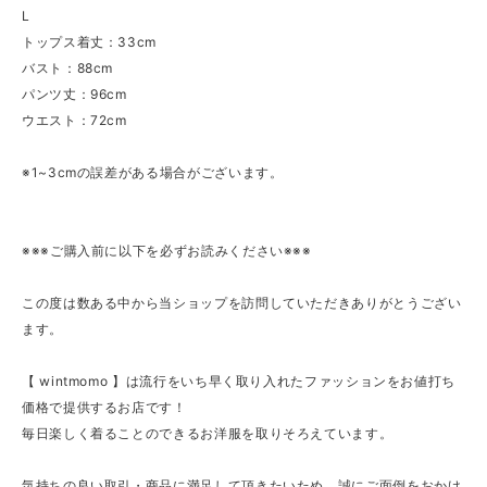
L
トップス着丈：33cm
バスト：88cm
パンツ丈：96cm
ウエスト：72cm
※1~3cmの誤差がある場合がございます。
※※※ご購入前に以下を必ずお読みください※※※
この度は数ある中から当ショップを訪問していただきありがとうござい
ます。
【 wintmomo 】は流行をいち早く取り入れたファッションをお値打ち
価格で提供するお店です！
毎日楽しく着ることのできるお洋服を取りそろえています。
気持ちの良い取引・商品に満足して頂きたいため、誠にご面倒をおかけ