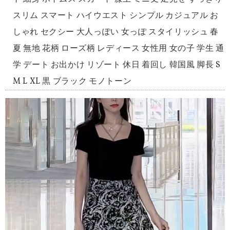
スリム スマート ハイウエスト シンプル カジュアル お
しゃれ セクシー 大人っぽい 女っぽ スタイリッシュ 春
夏 無地 花柄 ローズ柄 レディース 女性用 女の子 学生 通
学 デート お出かけ リゾート 休日 着回し 韓国風 脚長 S
M L XL 黒 ブラック モノトーン