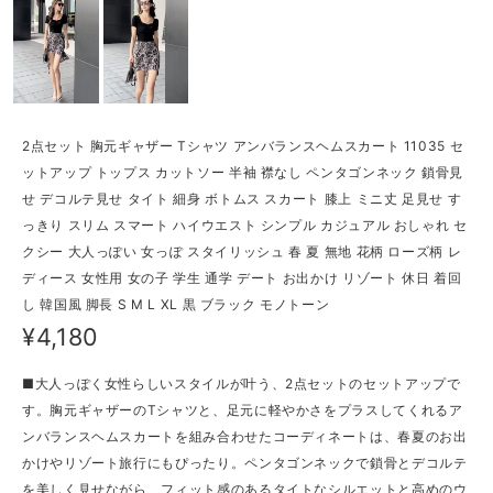
2点セット 胸元ギャザー Tシャツ アンバランスヘムスカート 11035 セ
ットアップ トップス カットソー 半袖 襟なし ペンタゴンネック 鎖骨見
せ デコルテ見せ タイト 細身 ボトムス スカート 膝上 ミニ丈 足見せ す
っきり スリム スマート ハイウエスト シンプル カジュアル おしゃれ セ
クシー 大人っぽい 女っぽ スタイリッシュ 春 夏 無地 花柄 ローズ柄 レ
ディース 女性用 女の子 学生 通学 デート お出かけ リゾート 休日 着回
し 韓国風 脚長 S M L XL 黒 ブラック モノトーン
¥4,180
■大人っぽく女性らしいスタイルが叶う、2点セットのセットアップで
す。胸元ギャザーのTシャツと、足元に軽やかさをプラスしてくれるア
ンバランスヘムスカートを組み合わせたコーディネートは、春夏のお出
かけやリゾート旅行にもぴったり。ペンタゴンネックで鎖骨とデコルテ
を美しく見せながら、フィット感のあるタイトなシルエットと高めのウ