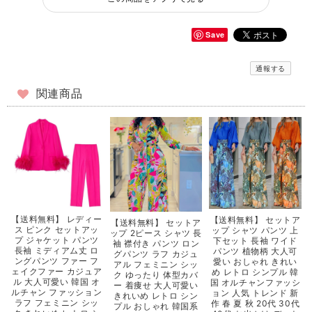
Save
通報する
関連商品
【送料無料】 レディー
【送料無料】 セットア
【送料無料】 セットア
ス ピンク セットアッ
ップ シャツ パンツ 上
ップ 2ピース シャツ 長
プ ジャケット パンツ
下セット 長袖 ワイド
袖 襟付き パンツ ロン
長袖 ミディアム丈 ロ
パンツ 植物柄 大人可
グパンツ ラフ カジュ
ングパンツ ファー フ
愛い おしゃれ きれい
アル フェミニン シッ
ェイクファー カジュア
め レトロ シンプル 韓
ク ゆったり 体型カバ
ル 大人可愛い 韓国 オ
国 オルチャンファッシ
ー 着痩せ 大人可愛い
ルチャン ファッション
ョン 人気 トレンド 新
きれいめ レトロ シン
ラフ フェミニン シッ
作 春 夏 秋 20代 30代
プル おしゃれ 韓国系