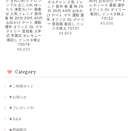
ク きれいめ レトロ シ
40代 お出かけ デート
オルチャン 人気 トレ
ンプル おしゃれ ゆっ
レディース 通勤 通学
ンド 新作 春 夏 秋 20
たり 体型カバー 着痩
オフィス OL デイリー
代 30代 40代 お出か
せ 人気 トレンド 新作
着回し インスタ映え
け デート ママ 通勤 通
春 秋 20代 30代 40代
70132
学 オフィス OL デイリ
お出かけ デート 通勤
¥5,000
ー 普段着 着回し イン
通学 オフィス OL ママ
スタ映え 70131
デイリー 普段着 入学
¥4,800
式 卒業式 セレモニー
着回し インスタ映え
70079
¥6,420
Category
★ご利用ガイド
★お知らせ
★プレゼント中
★Q＆A
★即納商品