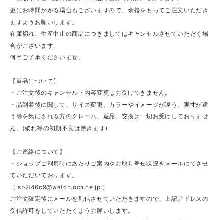
更にお時間かかる場合もございますので、余裕をもってご注文いただき
ますようお願いします。
在庫切れ、生産中止の商品につきましてはキャンセルさせていただく場
合がございます。
何卒ご了承くださいませ。
【返品について】
・ご注文後のキャンセル・内容変更はお受けできません。
・品到着後に関して、サイズ変更、カラーやイメージが違う、実寸が違
う等を気にされる方のクレーム、返品、交換は一切お受けしておりませ
ん。(破れ等の初期不良は除きます)
【ご連絡について】
・ショップご利用時にあたりご案内やお取り寄せ状況をメールにてさせ
ていただいております。
（
sp2t46c9@watch.ocn.ne.jp
）
ご注文確定後にメールを配信させていただきますので、上記アドレスの
受信許可をしていただくようお願いします。