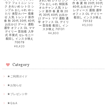
きれいめ レトロ シン
ラフ フェミニン シッ
作 春 夏 秋 20代 30代
プル おしゃれ 韓国系
ク きれいめ レトロ シ
40代 お出かけ デート
オルチャン 人気 トレ
ンプル おしゃれ ゆっ
レディース 通勤 通学
ンド 新作 春 夏 秋 20
たり 体型カバー 着痩
オフィス OL デイリー
代 30代 40代 お出か
せ 人気 トレンド 新作
着回し インスタ映え
け デート ママ 通勤 通
春 秋 20代 30代 40代
70132
学 オフィス OL デイリ
お出かけ デート 通勤
¥5,000
ー 普段着 着回し イン
通学 オフィス OL ママ
スタ映え 70131
デイリー 普段着 入学
¥4,800
式 卒業式 セレモニー
着回し インスタ映え
70079
¥6,420
Category
★ご利用ガイド
★お知らせ
★プレゼント中
★Q＆A