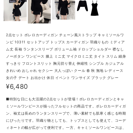
2点セット ボレロカーディガン チェーン風ストラップ キャミソールワ
ンピ 10311 セットアップ トップス カーディガン 羽織りもの ミディア
ム丈 長袖 ランタンスリーブ ボリューム袖 ドロップショルダー 襟なし
ノーボタン ワンピース 膝上 ミニ丈 マイクロミニ丈 タイト スリム 細身
すっきり フロントスリット 胸元切り替え 伸縮性 シンプル カジュアル
きれいめ おしゃれ セクシー 大人っぽい クール 春 秋 無地 レディース
女の子 デート お出かけ 休日 イベント ワンサイズ ブラック グレー
¥6,480
■特別な日にも大活躍の2点セットが登場！ボレロカーディガンとキャ
ミソールワンピースが揃ったフルセットの商品です。ボレロカーディガ
ン、袖丈は長めのランタンスリーブで、薄い素材でも肌寒く感じる時期
にぴったりです。羽織り物としても、トップスとしても使えて、コーデ
ィネートの幅が広がって便利です。一方、キャミソールワンピースは、