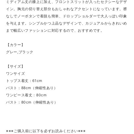
ミディアム丈の膝上に加え、フロントスリットが入ったセクシーなデザ
イン。胸元の切り替え部分もおしゃれなアクセントになっています。襟
なしでノーボタンで着脱も簡単、ドロップショルダーで大人っぽい印象
を与えます。シンプルかつ上品なデザインで、カジュアルからきれいめ
まで幅広いファッションに対応するので、おすすめです。
【カラー】
グレー,ブラック
【サイズ】
ワンサイズ
トップス着丈：61cm
バスト：88cm（伸縮性あり）
ワンピース着丈：80cm
バスト：80cm（伸縮性あり）
※※※ご購入前に以下を必ずお読みください※※※