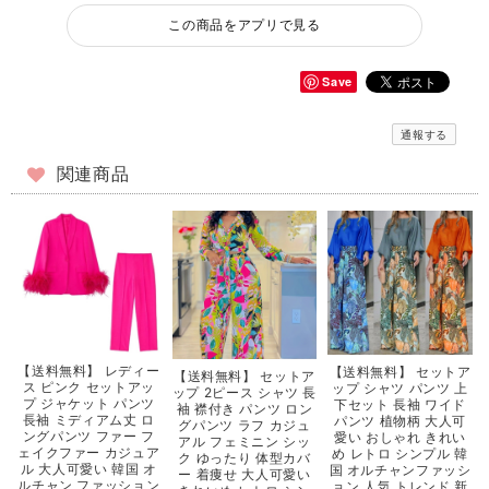
この商品をアプリで見る
Save
通報する
関連商品
【送料無料】 レディー
【送料無料】 セットア
【送料無料】 セットア
ス ピンク セットアッ
ップ シャツ パンツ 上
ップ 2ピース シャツ 長
プ ジャケット パンツ
下セット 長袖 ワイド
袖 襟付き パンツ ロン
長袖 ミディアム丈 ロ
パンツ 植物柄 大人可
グパンツ ラフ カジュ
ングパンツ ファー フ
愛い おしゃれ きれい
アル フェミニン シッ
ェイクファー カジュア
め レトロ シンプル 韓
ク ゆったり 体型カバ
ル 大人可愛い 韓国 オ
国 オルチャンファッシ
ー 着痩せ 大人可愛い
ルチャン ファッション
ョン 人気 トレンド 新