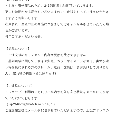
・お取り寄せ商品のため、2-3週間程お時間頂いております。
更にお時間かかる場合もございますので、余裕をもってご注文いただき
ますようお願いします。
在庫切れ、生産中止の商品につきましてはキャンセルさせていただく場
合がございます。
何卒ご了承くださいませ。
【返品について】
・ご注文後のキャンセル・内容変更はお受けできません。
・品到着後に関して、サイズ変更、カラーやイメージが違う、実寸が違
う等を気にされる方のクレーム、返品、交換は一切お受けしておりませ
ん。(破れ等の初期不良は除きます)
【ご連絡について】
・ショップご利用時にあたりご案内やお取り寄せ状況をメールにてさせ
ていただいております。
（
sp2t46c9@watch.ocn.ne.jp
）
ご注文確定後にメールを配信させていただきますので、上記アドレスの