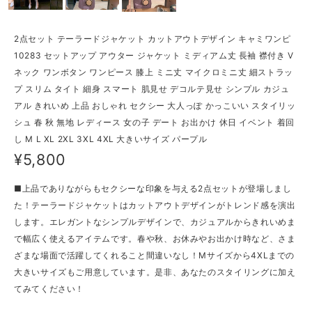
2点セット テーラードジャケット カットアウトデザイン キャミワンピ
10283 セットアップ アウター ジャケット ミディアム丈 長袖 襟付き V
ネック ワンボタン ワンピース 膝上 ミニ丈 マイクロミニ丈 細ストラッ
プ スリム タイト 細身 スマート 肌見せ デコルテ見せ シンプル カジュ
アル きれいめ 上品 おしゃれ セクシー 大人っぽ かっこいい スタイリッ
シュ 春 秋 無地 レディース 女の子 デート お出かけ 休日 イベント 着回
し M L XL 2XL 3XL 4XL 大きいサイズ パープル
¥5,800
■上品でありながらもセクシーな印象を与える2点セットが登場しまし
た！テーラードジャケットはカットアウトデザインがトレンド感を演出
します。エレガントなシンプルデザインで、カジュアルからきれいめま
で幅広く使えるアイテムです。春や秋、お休みやお出かけ時など、さま
ざまな場面で活躍してくれること間違いなし！Mサイズから4XLまでの
大きいサイズもご用意しています。是非、あなたのスタイリングに加え
てみてください！