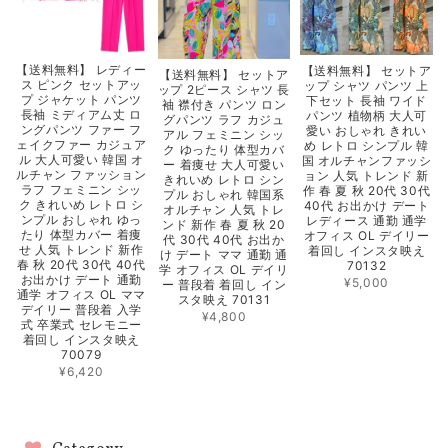
【送料無料】 レディー
【送料無料】 セットア
【送料無料】 セットア
ス ピンク セットアッ
ップ シャツ パンツ 上
ップ 2ピース シャツ 長
プ ジャケット パンツ
下セット 長袖 ワイド
袖 襟付き パンツ ロン
長袖 ミディアム丈 ロ
パンツ 植物柄 大人可
グパンツ ラフ カジュ
ングパンツ ファー フ
愛い おしゃれ きれい
アル フェミニン シッ
ェイクファー カジュア
め レトロ シンプル 韓
ク ゆったり 体型カバ
ル 大人可愛い 韓国 オ
国 オルチャンファッシ
ー 着痩せ 大人可愛い
ルチャン ファッション
ョン 人気 トレンド 新
きれいめ レトロ シン
ラフ フェミニン シッ
作 春 夏 秋 20代 30代
プル おしゃれ 韓国系
ク きれいめ レトロ シ
40代 お出かけ デート
オルチャン 人気 トレ
ンプル おしゃれ ゆっ
レディース 通勤 通学
ンド 新作 春 夏 秋 20
たり 体型カバー 着痩
オフィス OL デイリー
代 30代 40代 お出か
せ 人気 トレンド 新作
着回し インスタ映え
け デート ママ 通勤 通
春 秋 20代 30代 40代
70132
学 オフィス OL デイリ
お出かけ デート 通勤
¥5,000
ー 普段着 着回し イン
通学 オフィス OL ママ
スタ映え 70131
デイリー 普段着 入学
¥4,800
式 卒業式 セレモニー
着回し インスタ映え
70079
¥6,420