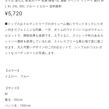
タイル 楽ちん 体系カバー 美脚 脚長 OL 通勤 イベント リゾート 旅行 M
L XL 2XL 3XL ブルー イエロー 送料無料
¥5,720
■トップスはドルマンスリーブのボリューム袖にラウンドネックにリボ
ン付きでフェミニンな印象。一方、ボトムのワイドパンツはガウチョシ
ルエットで、脚長効果も抜群です。上下ともに、ストレッチ性のあるカ
ットソー素材を使用しているため、ストレスフリーな着心地で楽に過ご
せます。大人可愛いデザインのこの2点セットで、シンプルかつエレガ
ントなコーディネートが完成します。
【カラー】
イエロー、ブルー
【サイズ】
M
着丈：50cm
パンツ丈：100cm