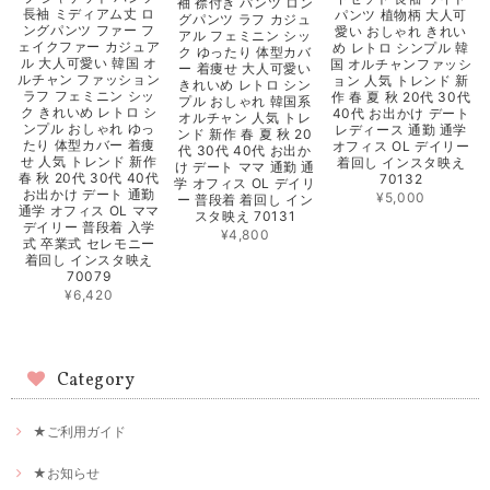
袖 襟付き パンツ ロン
長袖 ミディアム丈 ロ
パンツ 植物柄 大人可
グパンツ ラフ カジュ
ングパンツ ファー フ
愛い おしゃれ きれい
アル フェミニン シッ
ェイクファー カジュア
め レトロ シンプル 韓
ク ゆったり 体型カバ
ル 大人可愛い 韓国 オ
国 オルチャンファッシ
ー 着痩せ 大人可愛い
ルチャン ファッション
ョン 人気 トレンド 新
きれいめ レトロ シン
ラフ フェミニン シッ
作 春 夏 秋 20代 30代
プル おしゃれ 韓国系
ク きれいめ レトロ シ
40代 お出かけ デート
オルチャン 人気 トレ
ンプル おしゃれ ゆっ
レディース 通勤 通学
ンド 新作 春 夏 秋 20
たり 体型カバー 着痩
オフィス OL デイリー
代 30代 40代 お出か
せ 人気 トレンド 新作
着回し インスタ映え
け デート ママ 通勤 通
春 秋 20代 30代 40代
70132
学 オフィス OL デイリ
お出かけ デート 通勤
¥5,000
ー 普段着 着回し イン
通学 オフィス OL ママ
スタ映え 70131
デイリー 普段着 入学
¥4,800
式 卒業式 セレモニー
着回し インスタ映え
70079
¥6,420
Category
★ご利用ガイド
★お知らせ