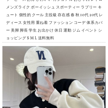
メンズライク ボーイッシュ スポーティー ラブリー キ
ュート 個性的 クール 主役級 存在感 春 秋 10代 20代 レ
ディース 女性用 重ね着 ファッション コーデ 体系カバ
ー 美脚 脚長 学生 お出かけ 休日 運動 ジム イベント シ
ョッピング S M L 送料無料