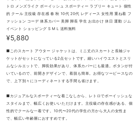
トロ メンズライク ボーイッシュ スポーティー ラブリー キュート 個性
的 クール 主役級 存在感 春 秋 10代 20代 レディース 女性用 重ね着 フ
ァッション コーデ 体系カバー 美脚 脚長 学生 お出かけ 休日 運動 ジム
イベント ショッピング S M L 送料無料
¥5,880
■このスカート アウター ジャケットは、ミニ丈のスカートと長袖ジャ
ケットがセットになっている2点セットです。細いハイウエストとスリ
ムなシルエットで、脚長効果があり、体系カバーにも最適。ボタンが付
いているので、前開きデザインで、着脱も簡単。お得なツーピースなの
で、上下別々にコーディネートする手間も省けます。
■カジュアルなスポーティーな着こなしから、レトロでボーイッシュな
スタイルまで、幅広くお使いいただけます。主役級の存在感がある、個
性的でクールな一着です。10代〜20代の学生の方から大人の女性ま
で、幅広い年齢層におすすめです。