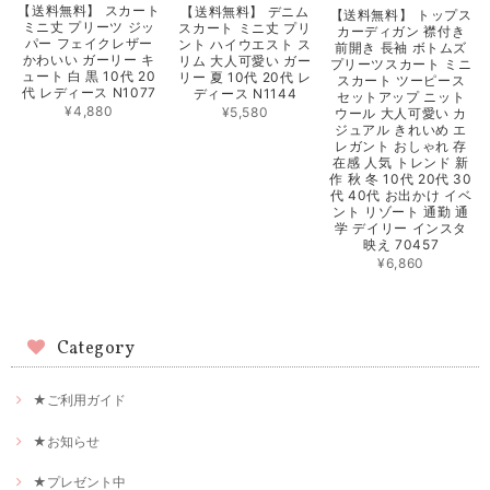
【送料無料】 スカート
【送料無料】 デニム
【送料無料】 トップス
ミニ丈 プリーツ ジッ
スカート ミニ丈 プリ
カーディガン 襟付き
パー フェイクレザー
ント ハイウエスト ス
前開き 長袖 ボトムズ
かわいい ガーリー キ
リム 大人可愛い ガー
プリーツスカート ミニ
ュート 白 黒 10代 20
リー 夏 10代 20代 レ
スカート ツーピース
代 レディース N1077
ディース N1144
セットアップ ニット
¥4,880
¥5,580
ウール 大人可愛い カ
ジュアル きれいめ エ
レガント おしゃれ 存
在感 人気 トレンド 新
作 秋 冬 10代 20代 30
代 40代 お出かけ イベ
ント リゾート 通勤 通
学 デイリー インスタ
映え 70457
¥6,860
Category
★ご利用ガイド
★お知らせ
★プレゼント中