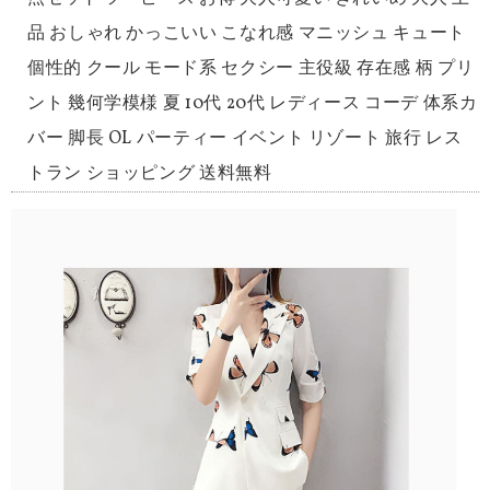
品 おしゃれ かっこいい こなれ感 マニッシュ キュート
個性的 クール モード系 セクシー 主役級 存在感 柄 プリ
ント 幾何学模様 夏 10代 20代 レディース コーデ 体系カ
バー 脚長 OL パーティー イベント リゾート 旅行 レス
トラン ショッピング 送料無料