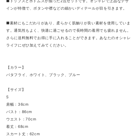
■トップスとボトムスが揃った2点セットです。オシャレで上品なデザ
インが特徴で、ボタンや襟などの細かいディテールが目を引きます。
■素材にもこだわりがあり、柔らかく肌触りが良い素材を使用していま
す。通気性もよく、快適に過ごせるので長時間の着用でも疲れません。
さらに送料無料でお得に手に入れることができます。あなたのオシャレ
ライフにぜひ加えてみてください。
【カラー】
バタフライ、ホワイト、ブラック、ブルー
【サイズ】
S
肩幅：36cm
バスト：86cm
ウエスト：70cm
着丈：68cm
スカート丈：62cm