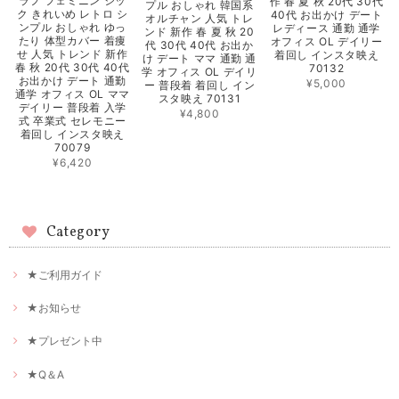
ラフ フェミニン シッ
作 春 夏 秋 20代 30代
プル おしゃれ 韓国系
ク きれいめ レトロ シ
40代 お出かけ デート
オルチャン 人気 トレ
ンプル おしゃれ ゆっ
レディース 通勤 通学
ンド 新作 春 夏 秋 20
たり 体型カバー 着痩
オフィス OL デイリー
代 30代 40代 お出か
せ 人気 トレンド 新作
着回し インスタ映え
け デート ママ 通勤 通
春 秋 20代 30代 40代
70132
学 オフィス OL デイリ
お出かけ デート 通勤
¥5,000
ー 普段着 着回し イン
通学 オフィス OL ママ
スタ映え 70131
デイリー 普段着 入学
¥4,800
式 卒業式 セレモニー
着回し インスタ映え
70079
¥6,420
Category
★ご利用ガイド
★お知らせ
★プレゼント中
★Q＆A