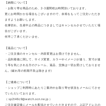
【納期について】
・お取り寄せ商品のため、2-3週間程お時間頂いております。
更にお時間かかる場合もございますので、余裕をもってご注文いただき
ますようお願いします。
在庫切れ、生産中止の商品につきましてはキャンセルさせていただく場
合がございます。
何卒ご了承くださいませ。
【返品について】
・ご注文後のキャンセル・内容変更はお受けできません。
・品到着後に関して、サイズ変更、カラーやイメージが違う、実寸が違
う等を気にされる方のクレーム、返品、交換は一切お受けしておりませ
ん。(破れ等の初期不良は除きます)
【ご連絡について】
・ショップご利用時にあたりご案内やお取り寄せ状況をメールにてさせ
ていただいております。
（
sp2t46c9@watch.ocn.ne.jp
）
ご注文確定後にメールを配信させていただきますので、上記アドレスの