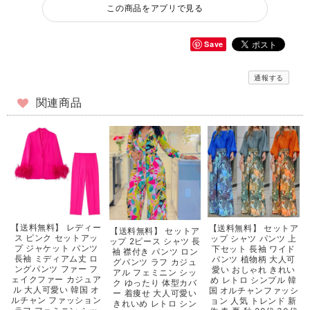
この商品をアプリで見る
Save
通報する
関連商品
【送料無料】 レディー
【送料無料】 セットア
【送料無料】 セットア
ス ピンク セットアッ
ップ シャツ パンツ 上
ップ 2ピース シャツ 長
プ ジャケット パンツ
下セット 長袖 ワイド
袖 襟付き パンツ ロン
長袖 ミディアム丈 ロ
パンツ 植物柄 大人可
グパンツ ラフ カジュ
ングパンツ ファー フ
愛い おしゃれ きれい
アル フェミニン シッ
ェイクファー カジュア
め レトロ シンプル 韓
ク ゆったり 体型カバ
ル 大人可愛い 韓国 オ
国 オルチャンファッシ
ー 着痩せ 大人可愛い
ルチャン ファッション
ョン 人気 トレンド 新
きれいめ レトロ シン