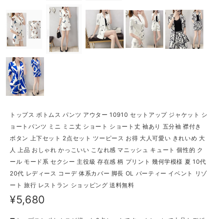
トップス ボトムス パンツ アウター 10910 セットアップ ジャケット シ
ョートパンツ ミニ ミニ丈 ショート ショート丈 袖あり 五分袖 襟付き
ボタン 上下セット 2点セット ツーピース お得 大人可愛い きれいめ 大
人 上品 おしゃれ かっこいい こなれ感 マニッシュ キュート 個性的 ク
ール モード系 セクシー 主役級 存在感 柄 プリント 幾何学模様 夏 10代
20代 レディース コーデ 体系カバー 脚長 OL パーティー イベント リゾ
ート 旅行 レストラン ショッピング 送料無料
¥5,680