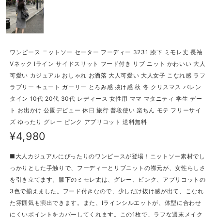
ワンピース ニットソー セーター フーディー 3231 膝下 ミモレ丈 長袖
Vネック Iライン サイドスリット フード付き リブ ニット かわいい 大人
可愛い カジュアル おしゃれ お洒落 大人可愛い 大人女子 こなれ感 ラフ
ラブリー キュート ガーリー とろみ感 抜け感 秋 冬 クリスマス バレン
タイン 10代 20代 30代 レディース 女性用 ママ マタニティ 学生 デー
ト お出かけ 公園デビュー 休日 旅行 普段使い 楽ちん モテ フリーサイ
ズ ゆったり グレー ピンク アプリコット 送料無料
¥4,980
■大人カジュアルにぴったりのワンピースが登場！ニットソー素材でし
っかりとした手触りで、フーディーとリブニットの襟元が、女性らしさ
を引き立てます。膝下のミモレ丈は、グレー、ピンク、アプリコットの
3色で揃えました。フード付きなので、少しだけ抜け感が出て、こなれ
た雰囲気も演出できます。また、Iラインシルエットが、体型に合わせ
にくいポイントをカバーしてくれます。この1枚で、ラフな週末メイク