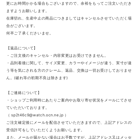
更にお時間かかる場合もございますので、余裕をもってご注文いただき
ますようお願いします。
在庫切れ、生産中止の商品につきましてはキャンセルさせていただく場
合がございます。
何卒ご了承くださいませ。
【返品について】
・ご注文後のキャンセル・内容変更はお受けできません。
・品到着後に関して、サイズ変更、カラーやイメージが違う、実寸が違
う等を気にされる方のクレーム、返品、交換は一切お受けしておりませ
ん。(破れ等の初期不良は除きます)
【ご連絡について】
・ショップご利用時にあたりご案内やお取り寄せ状況をメールにてさせ
ていただいております。
（
sp2t46c9@watch.ocn.ne.jp
）
ご注文確定後にメールを配信させていただきますので、上記アドレスの
受信許可をしていただくようお願いします。
また、メールが届かない場合はお手数ですが、上記アドレス又はメッセ