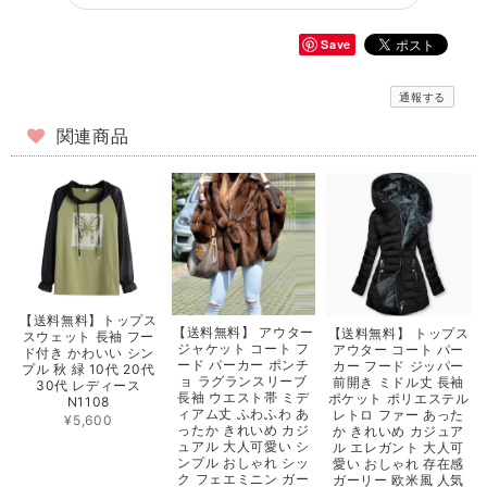
Save
通報する
関連商品
【送料無料】トップス
【送料無料】 アウター
【送料無料】 トップス
スウェット 長袖 フー
ジャケット コート フ
アウター コート パー
ド付き かわいい シン
ード パーカー ポンチ
カー フード ジッパー
プル 秋 緑 10代 20代
ョ ラグランスリーブ
前開き ミドル丈 長袖
30代 レディース
長袖 ウエスト帯 ミデ
ポケット ポリエステル
N1108
ィアム丈 ふわふわ あ
レトロ ファー あった
¥5,600
ったか きれいめ カジ
か きれいめ カジュア
ュアル 大人可愛い シ
ル エレガント 大人可
ンプル おしゃれ シッ
愛い おしゃれ 存在感
ク フェエミニン ガー
ガーリー 欧米風 人気