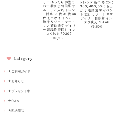
リー ゆったり 体型カ
トレンド 新作 冬 20代
バー 着痩せ 韓国系 オ
30代 40代 50代 お出
ルチャン 人気 トレン
かけ 通勤 通学 イベン
ド 新 冬 20代 30代 40
ト 旅行 リゾート ママ
代 お出かけ イベント
デイリー 普段着 イン
旅行 リゾート デート
スタ映え 70446
ママ 通勤 通学 デイリ
¥6,600
ー 普段着 着回し イン
スタ映え 70302
¥8,360
Category
★ご利用ガイド
★お知らせ
★プレゼント中
★Q＆A
★即納商品