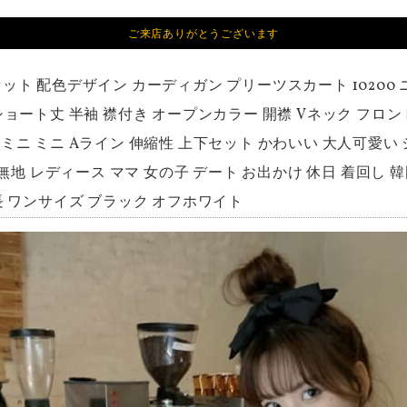
ご来店ありがとうございます
セット 配色デザイン カーディガン プリーツスカート 10200
ショート丈 半袖 襟付き オープンカラー 開襟 Vネック フロン
ミニ ミニ Aライン 伸縮性 上下セット かわいい 大人可愛い 
夏 無地 レディース ママ 女の子 デート お出かけ 休日 着回し
長 ワンサイズ ブラック オフホワイト