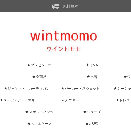
送料無料
H
★プレゼント中
★Q＆A
★全商品
★水着
★ワ
★ジャケット・カーディガン
★パーカー・スウェット
★ジージ
★スーツ・フォーマル
★アウター
★ドレス
★ズボン・パンツ
★シューズ
★スマホケース
★USED