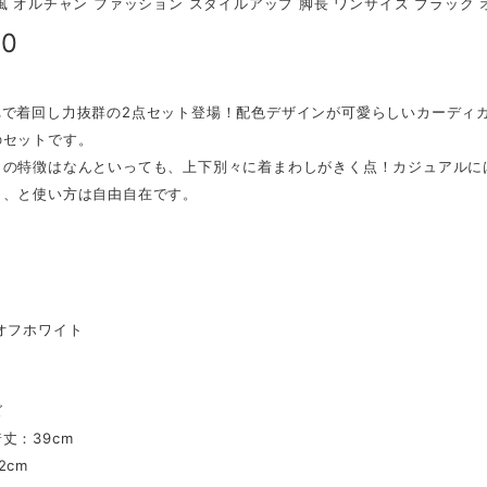
風 オルチャン ファッション スタイルアップ 脚長 ワンサイズ ブラック
80
れで着回し力抜群の2点セット登場！配色デザインが可愛らしいカーディ
のセットです。
トの特徴はなんといっても、上下別々に着まわしがきく点！カジュアルに
ト、と使い方は自由自在です。
】
オフホワイト
】
ズ
丈：39cm
2cm