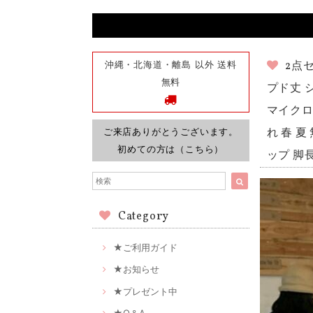
沖縄・北海道・離島 以外 送料
2点
無料
プド丈 
マイクロ
ご来店ありがとうございます。
れ 春 
初めての方は（こちら）
ップ 脚
Category
★ご利用ガイド
★お知らせ
★プレゼント中