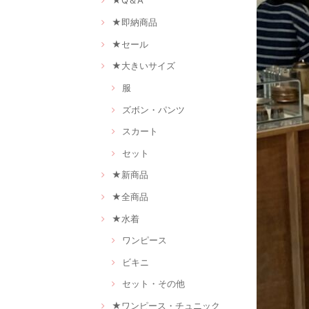
★Q＆A
★即納商品
★セール
★大きいサイズ
服
ズボン・パンツ
スカート
セット
★新商品
★全商品
★水着
ワンピース
ビキニ
セット・その他
★ワンピース・チュニック