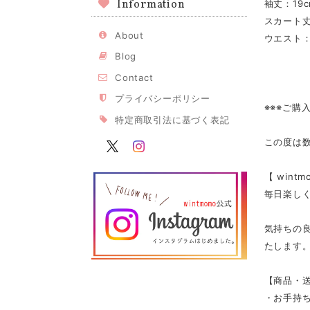
Information
袖丈：19c
スカート丈
About
ウエスト：
Blog
Contact
プライバシーポリシー
※※※ご購
特定商取引法に基づく表記
この度は
【 win
毎日楽し
気持ちの
たします
【商品・
・お手持