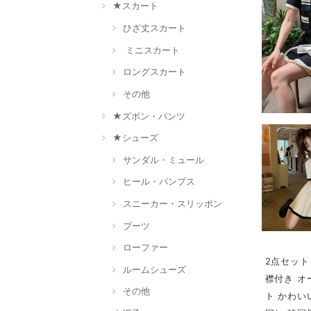
★スカート
ひざ丈スカート
ミニスカート
ロングスカート
その他
★ズボン・パンツ
★シューズ
サンダル・ミュール
ヒール・パンプス
スニーカー・スリッポン
ブーツ
ローファー
2点セット
ルームシューズ
襟付き オ
その他
ト かわい