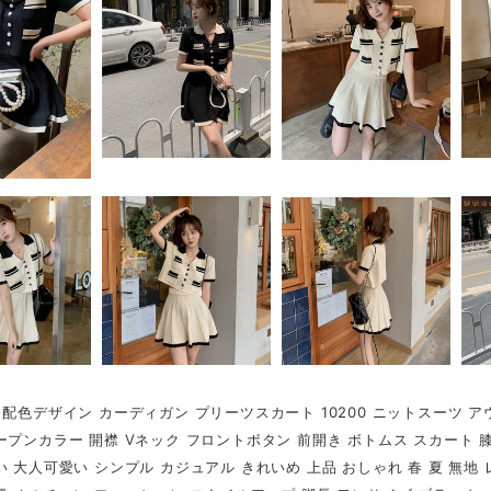
 配色デザイン カーディガン プリーツスカート 10200 ニットスーツ 
ープンカラー 開襟 Vネック フロントボタン 前開き ボトムス スカート 膝
い 大人可愛い シンプル カジュアル きれいめ 上品 おしゃれ 春 夏 無地 