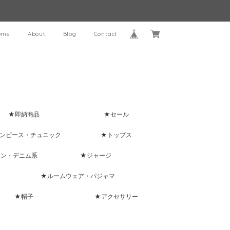
ome
About
Blog
Contact
★即納商品
★セール
ンピース・チュニック
★トップス
ャン・デニム系
★ジャージ
★ルームウェア・パジャマ
★帽子
★アクセサリー