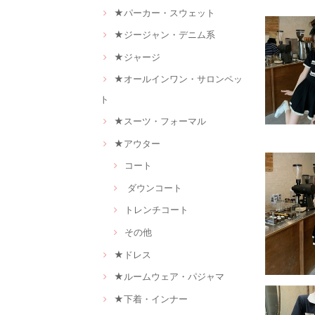
★パーカー・スウェット
★ジージャン・デニム系
★ジャージ
★オールインワン・サロンペッ
ト
★スーツ・フォーマル
★アウター
コート
ダウンコート
トレンチコート
その他
★ドレス
★ルームウェア・パジャマ
★下着・インナー