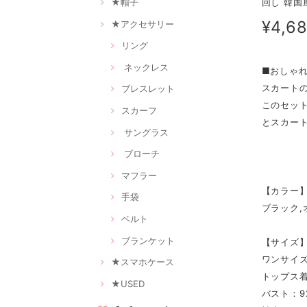
★帽子
回し 韓国
¥4,6
★アクセサリー
リング
ネックレス
■おしゃ
スカート
ブレスレット
このセッ
スカーフ
とスカー
サングラス
ブローチ
マフラー
【カラー
手袋
ブラック,
ベルト
ブランケット
【サイズ
ワンサイ
★スマホケース
トップス着
★USED
バスト：9