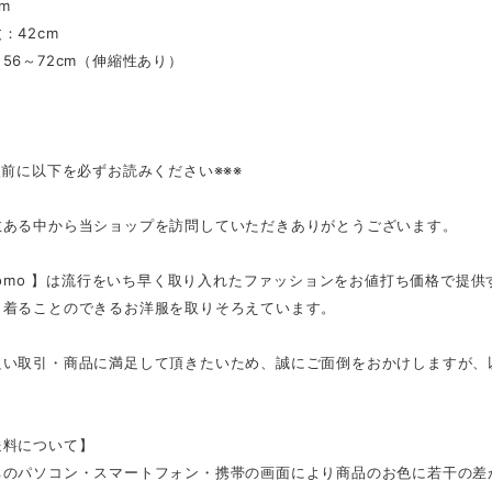
m
：42cm
56～72cm（伸縮性あり）
入前に以下を必ずお読みください※※※
数ある中から当ショップを訪問していただきありがとうございます。
tmomo 】は流行をいち早く取り入れたファッションをお値打ち価格で提
く着ることのできるお洋服を取りそろえています。
良い取引・商品に満足して頂きたいため、誠にご面倒をおかけしますが、
。
送料について】
ちのパソコン・スマートフォン・携帯の画面により商品のお色に若干の差