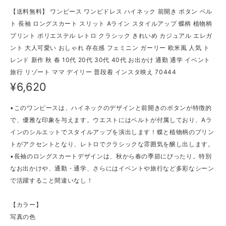
【送料無料】 ワンピース ワンピドレス ハイネック 前開き ボタン ベル
ト 長袖 ロングスカート スリット Aライン スタイルアップ 蝶柄 植物柄
プリント ポリエステル レトロ クラシック きれいめ カジュアル エレガ
ント 大人可愛い おしゃれ 存在感 フェミニン ガーリー 欧米風 人気 ト
レンド 新作 秋 春 10代 20代 30代 40代 お出かけ 通勤 通学 イベント
旅行 リゾート ママ デイリー 普段着 インスタ映え 70444
¥6,620
▪このワンピースは、ハイネックのデザインと前開きのボタンが特徴的
で、優雅な印象を与えます。ウエストにはベルトが付属しており、Aラ
インのシルエットでスタイルアップを演出します！蝶と植物柄のプリン
トがアクセントとなり、レトロでクラシックな雰囲気を醸し出します。
▪長袖のロングスカートデザインは、秋から春の季節にぴったり。特別
なお出かけや、通勤・通学、さらにはイベントや旅行など多彩なシーン
で活躍すること間違いなし！
【カラー】
写真の色