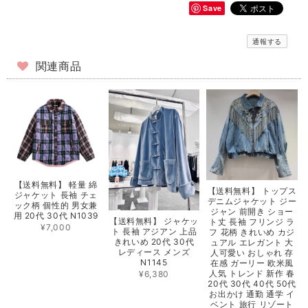
Save
通報する
関連商品
【送料無料】 軽量 綿
【送料無料】 トップス
ジャケット 長袖 チェ
デニムジャケット ジー
ック柄 個性的 男女兼
ジャン 前開き ショー
用 20代 30代 N1039
【送料無料】 ジャケッ
ト丈 長袖 フリンジ ラ
¥7,000
ト 長袖 アジアン 上品
フ 花柄 きれいめ カジ
きれいめ 20代 30代
ュアル エレガント 大
レディース メンズ
人可愛い おしゃれ 存
N1145
在感 ガーリー 欧米風
人気 トレンド 新作 春
¥6,380
20代 30代 40代 50代
お出かけ 通勤 通学 イ
ベント 旅行 リゾート