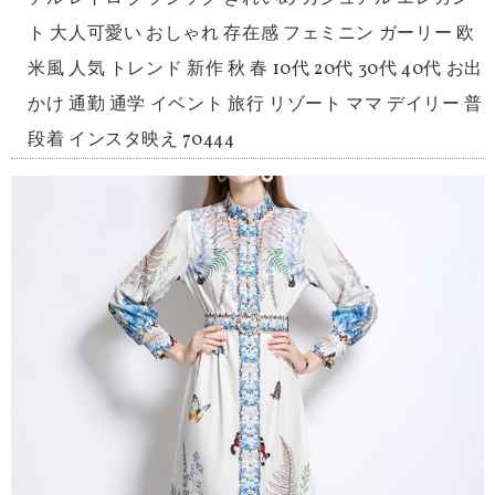
ト 大人可愛い おしゃれ 存在感 フェミニン ガーリー 欧
米風 人気 トレンド 新作 秋 春 10代 20代 30代 40代 お出
かけ 通勤 通学 イベント 旅行 リゾート ママ デイリー 普
段着 インスタ映え 70444