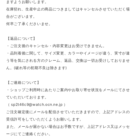
ますようお願いします。
在庫切れ、生産中止の商品につきましてはキャンセルさせていただく場
合がございます。
何卒ご了承くださいませ。
【返品について】
・ご注文後のキャンセル・内容変更はお受けできません。
・品到着後に関して、サイズ変更、カラーやイメージが違う、実寸が違
う等を気にされる方のクレーム、返品、交換は一切お受けしておりませ
ん。(破れ等の初期不良は除きます)
【ご連絡について】
・ショップご利用時にあたりご案内やお取り寄せ状況をメールにてさせ
ていただいております。
（
sp2t46c9@watch.ocn.ne.jp
）
ご注文確定後にメールを配信させていただきますので、上記アドレスの
受信許可をしていただくようお願いします。
また、メールが届かない場合はお手数ですが、上記アドレス又はメッセ
ージにてご連絡ください。