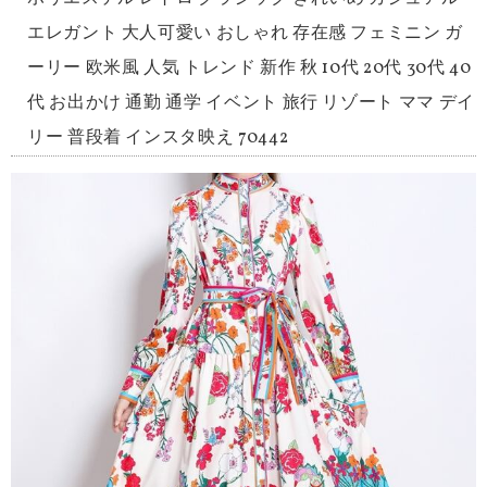
エレガント 大人可愛い おしゃれ 存在感 フェミニン ガ
ーリー 欧米風 人気 トレンド 新作 秋 10代 20代 30代 40
代 お出かけ 通勤 通学 イベント 旅行 リゾート ママ デイ
リー 普段着 インスタ映え 70442