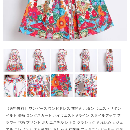
【送料無料】 ワンピース ワンピドレス 前開き ボタン ウエストリボン
ベルト 長袖 ロングスカート ハイウエスト Aライン スタイルアップ フ
ラワー 花柄 プリント ポリエステル レトロ クラシック きれいめ カジュ
アル エレガント 大人可愛い おしゃれ 存在感 フェミニン ガーリー 欧米