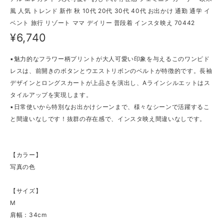
風 人気 トレンド 新作 秋 10代 20代 30代 40代 お出かけ 通勤 通学 イ
ベント 旅行 リゾート ママ デイリー 普段着 インスタ映え 70442
¥6,740
▪魅力的なフラワー柄プリントが大人可愛い印象を与えるこのワンピド
レスは、前開きのボタンとウエストリボンのベルトが特徴的です。長袖
デザインとロングスカートが上品さを演出し、Aラインシルエットはス
タイルアップを実現します。
▪日常使いから特別なお出かけシーンまで、様々なシーンで活躍するこ
と間違いなしです！抜群の存在感で、インスタ映え間違いなしです。
【カラー】
写真の色
【サイズ】
M
肩幅：34cm