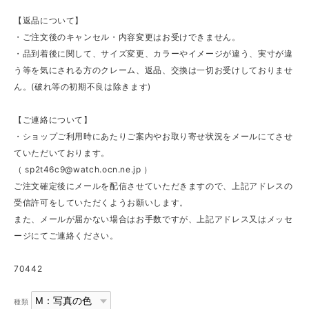
【返品について】
・ご注文後のキャンセル・内容変更はお受けできません。
・品到着後に関して、サイズ変更、カラーやイメージが違う、実寸が違
う等を気にされる方のクレーム、返品、交換は一切お受けしておりませ
ん。(破れ等の初期不良は除きます)
【ご連絡について】
・ショップご利用時にあたりご案内やお取り寄せ状況をメールにてさせ
ていただいております。
（
sp2t46c9@watch.ocn.ne.jp
）
ご注文確定後にメールを配信させていただきますので、上記アドレスの
受信許可をしていただくようお願いします。
また、メールが届かない場合はお手数ですが、上記アドレス又はメッセ
ージにてご連絡ください。
70442
種類