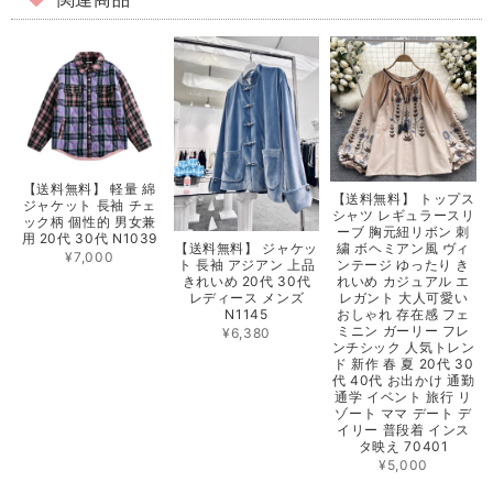
関連商品
【送料無料】 軽量 綿
【送料無料】 トップス
ジャケット 長袖 チェ
シャツ レギュラースリ
ック柄 個性的 男女兼
ーブ 胸元紐リボン 刺
用 20代 30代 N1039
【送料無料】 ジャケッ
繍 ボヘミアン風 ヴィ
¥7,000
ト 長袖 アジアン 上品
ンテージ ゆったり き
きれいめ 20代 30代
れいめ カジュアル エ
レディース メンズ
レガント 大人可愛い
N1145
おしゃれ 存在感 フェ
ミニン ガーリー フレ
¥6,380
ンチシック 人気トレン
ド 新作 春 夏 20代 30
代 40代 お出かけ 通勤
通学 イベント 旅行 リ
ゾート ママ デート デ
イリー 普段着 インス
タ映え 70401
¥5,000