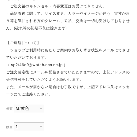
・ご注文後のキャンセル・内容変更はお受けできません。
・品到着後に関して、サイズ変更、カラーやイメージが違う、実寸が違
う等を気にされる方のクレーム、返品、交換は一切お受けしておりませ
ん。(破れ等の初期不良は除きます)
【ご連絡について】
・ショップご利用時にあたりご案内やお取り寄せ状況をメールにてさせ
ていただいております。
（
sp2t46c9@watch.ocn.ne.jp
）
ご注文確定後にメールを配信させていただきますので、上記アドレスの
受信許可をしていただくようお願いします。
また、メールが届かない場合はお手数ですが、上記アドレス又はメッセ
ージにてご連絡ください。
種類
数量