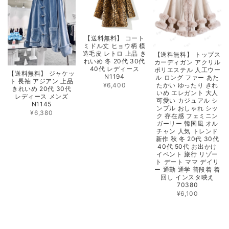
【送料無料】 コート
ミドル丈 ヒョウ柄 模
造毛皮 レトロ 上品 き
【送料無料】 トップス
れいめ 冬 20代 30代
カーディガン アクリル
40代 レディース
ポリエステル 人工ウー
【送料無料】 ジャケッ
N1194
ル ロング ファー あた
ト 長袖 アジアン 上品
¥6,400
たかい ゆったり きれ
きれいめ 20代 30代
いめ エレガント 大人
レディース メンズ
可愛い カジュアル シ
N1145
ンプル おしゃれ シッ
¥6,380
ク 存在感 フェミニン
ガーリー 韓国風 オル
チャン 人気 トレンド
新作 秋 冬 20代 30代
40代 50代 お出かけ
イベント 旅行 リゾー
ト デート ママ デイリ
ー 通勤 通学 普段着 着
回し インスタ映え
70380
¥6,100