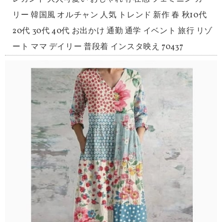
リー 韓国風 オルチャン 人気 トレンド 新作 春 秋10代
20代 30代 40代 お出かけ 通勤 通学 イベント 旅行 リゾ
ート ママ デイリー 普段着 インスタ映え 70437