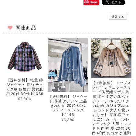
Save
通報する
関連商品
【送料無料】 軽量 綿
【送料無料】 トップス
ジャケット 長袖 チェ
シャツ レギュラースリ
ック柄 個性的 男女兼
ーブ 胸元紐リボン 刺
用 20代 30代 N1039
【送料無料】 ジャケッ
繍 ボヘミアン風 ヴィ
¥7,000
ト 長袖 アジアン 上品
ンテージ ゆったり き
きれいめ 20代 30代
れいめ カジュアル エ
レディース メンズ
レガント 大人可愛い
N1145
おしゃれ 存在感 フェ
ミニン ガーリー フレ
¥6,380
ンチシック 人気トレン
ド 新作 春 夏 20代 30
代 40代 お出かけ 通勤