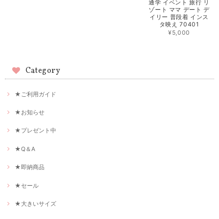
通学 イベント 旅行 リ
ゾート ママ デート デ
イリー 普段着 インス
タ映え 70401
¥5,000
Category
★ご利用ガイド
★お知らせ
★プレゼント中
★Q＆A
★即納商品
★セール
★大きいサイズ