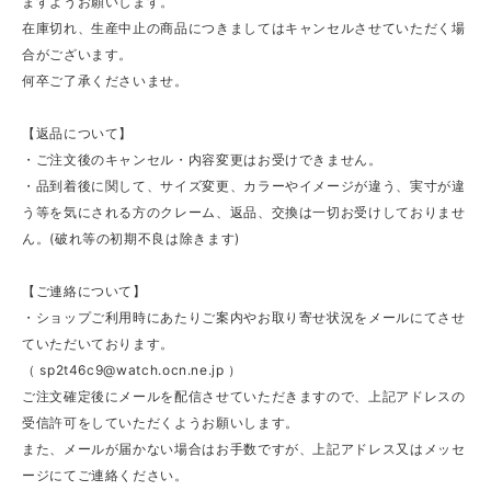
ますようお願いします。
在庫切れ、生産中止の商品につきましてはキャンセルさせていただく場
合がございます。
何卒ご了承くださいませ。
【返品について】
・ご注文後のキャンセル・内容変更はお受けできません。
・品到着後に関して、サイズ変更、カラーやイメージが違う、実寸が違
う等を気にされる方のクレーム、返品、交換は一切お受けしておりませ
ん。(破れ等の初期不良は除きます)
【ご連絡について】
・ショップご利用時にあたりご案内やお取り寄せ状況をメールにてさせ
ていただいております。
（
sp2t46c9@watch.ocn.ne.jp
）
ご注文確定後にメールを配信させていただきますので、上記アドレスの
受信許可をしていただくようお願いします。
また、メールが届かない場合はお手数ですが、上記アドレス又はメッセ
ージにてご連絡ください。