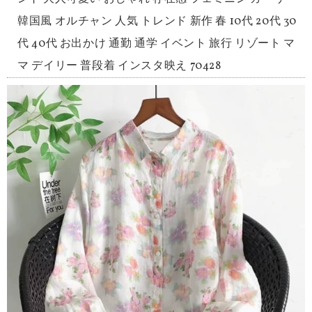
韓国風 オルチャン 人気 トレンド 新作 春 10代 20代 30
代 40代 お出かけ 通勤 通学 イベント 旅行 リゾート マ
マ デイリー 普段着 インスタ映え 70428