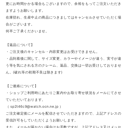
更にお時間かかる場合もございますので、余裕をもってご注文いただき
ますようお願いします。
在庫切れ、生産中止の商品につきましてはキャンセルさせていただく場
合がございます。
何卒ご了承くださいませ。
【返品について】
・ご注文後のキャンセル・内容変更はお受けできません。
・品到着後に関して、サイズ変更、カラーやイメージが違う、実寸が違
う等を気にされる方のクレーム、返品、交換は一切お受けしておりませ
ん。(破れ等の初期不良は除きます)
【ご連絡について】
・ショップご利用時にあたりご案内やお取り寄せ状況をメールにてさせ
ていただいております。
（
sp2t46c9@watch.ocn.ne.jp
）
ご注文確定後にメールを配信させていただきますので、上記アドレスの
受信許可をしていただくようお願いします。
また、メールが届かない場合はお手数ですが、上記アドレス又はメッセ