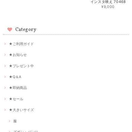
インスタ映え 70468
¥9,000
Category
★ご利用ガイド
★お知らせ
★プレゼント中
★Q＆A
★即納商品
★セール
★大きいサイズ
服
ズボン・パンツ