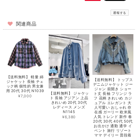
通報する
関連商品
【送料無料】 軽量 綿
【送料無料】 トップス
ジャケット 長袖 チェ
デニムジャケット ジー
ック柄 個性的 男女兼
ジャン 前開き ショー
用 20代 30代 N1039
【送料無料】 ジャケッ
ト丈 長袖 フリンジ ラ
¥7,000
ト 長袖 アジアン 上品
フ 花柄 きれいめ カジ
きれいめ 20代 30代
ュアル エレガント 大
レディース メンズ
人可愛い おしゃれ 存
N1145
在感 ガーリー 欧米風
人気 トレンド 新作 春
¥6,380
20代 30代 40代 50代
お出かけ 通勤 通学 イ
ベント 旅行 リゾート
ママ デイリー 普段着