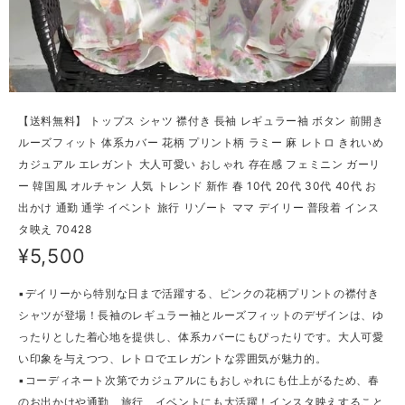
【送料無料】 トップス シャツ 襟付き 長袖 レギュラー袖 ボタン 前開き
ルーズフィット 体系カバー 花柄 プリント柄 ラミー 麻 レトロ きれいめ
カジュアル エレガント 大人可愛い おしゃれ 存在感 フェミニン ガーリ
ー 韓国風 オルチャン 人気 トレンド 新作 春 10代 20代 30代 40代 お
出かけ 通勤 通学 イベント 旅行 リゾート ママ デイリー 普段着 インス
タ映え 70428
¥5,500
▪デイリーから特別な日まで活躍する、ピンクの花柄プリントの襟付き
シャツが登場！長袖のレギュラー袖とルーズフィットのデザインは、ゆ
ったりとした着心地を提供し、体系カバーにもぴったりです。大人可愛
い印象を与えつつ、レトロでエレガントな雰囲気が魅力的。
▪コーディネート次第でカジュアルにもおしゃれにも仕上がるため、春
のお出かけや通勤、旅行、イベントにも大活躍！インスタ映えすること