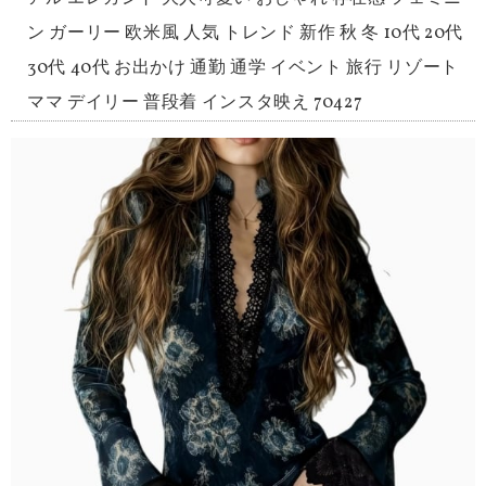
ン ガーリー 欧米風 人気 トレンド 新作 秋 冬 10代 20代
30代 40代 お出かけ 通勤 通学 イベント 旅行 リゾート
ママ デイリー 普段着 インスタ映え 70427