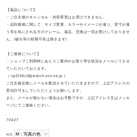
【返品について】
・ご注文後のキャンセル・内容変更はお受けできません。
・品到着後に関して、サイズ変更、カラーやイメージが違う、実寸が違
う等を気にされる方のクレーム、返品、交換は一切お受けしておりませ
ん。(破れ等の初期不良は除きます)
【ご連絡について】
・ショップご利用時にあたりご案内やお取り寄せ状況をメールにてさせ
ていただいております。
（
sp2t46c9@watch.ocn.ne.jp
）
ご注文確定後にメールを配信させていただきますので、上記アドレスの
受信許可をしていただくようお願いします。
また、メールが届かない場合はお手数ですが、上記アドレス又はメッセ
ージにてご連絡ください。
70427
種類