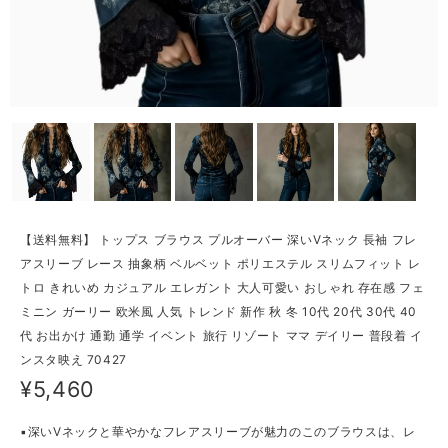
【送料無料】 トップス ブラウス プルオーバー 深いVネック 長袖 フレ
アスリーブ レース 抽象柄 ベルベット ポリエステル スリムフィット レ
トロ きれいめ カジュアル エレガント 大人可愛い おしゃれ 存在感 フェ
ミニン ガーリー 欧米風 人気 トレンド 新作 秋 冬 10代 20代 30代 40
代 お出かけ 通勤 通学 イベント 旅行 リゾート ママ デイリー 普段着 イ
ンスタ映え 70427
¥5,460
▪深いVネックと華やかなフレアスリーブが魅力のこのブラウスは、レ