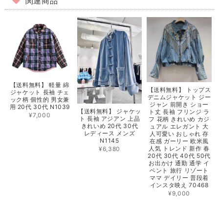
関連商品
【送料無料】 軽量 綿
【送料無料】 トップス
ジャケット 長袖 チェ
デニムジャケット ジー
ック柄 個性的 男女兼
ジャン 前開き ショー
用 20代 30代 N1039
【送料無料】 ジャケッ
ト丈 長袖 フリンジ ラ
¥7,000
ト 長袖 アジアン 上品
フ 花柄 きれいめ カジ
きれいめ 20代 30代
ュアル エレガント 大
レディース メンズ
人可愛い おしゃれ 存
N1145
在感 ガーリー 欧米風
人気 トレンド 新作 春
¥6,380
20代 30代 40代 50代
お出かけ 通勤 通学 イ
ベント 旅行 リゾート
ママ デイリー 普段着
インスタ映え 70468
¥9,000