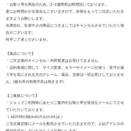
・お取り寄せ商品のため、2-3週間程お時間頂いております。
更にお時間かかる場合もございますので、余裕をもってご注文いただき
ますようお願いします。
在庫切れ、生産中止の商品につきましてはキャンセルさせていただく場
合がございます。
何卒ご了承くださいませ。
【返品について】
・ご注文後のキャンセル・内容変更はお受けできません。
・品到着後に関して、サイズ変更、カラーやイメージが違う、実寸が違
う等を気にされる方のクレーム、返品、交換は一切お受けしておりませ
ん。(破れ等の初期不良は除きます)
【ご連絡について】
・ショップご利用時にあたりご案内やお取り寄せ状況をメールにてさせ
ていただいております。
（
sp2t46c9@watch.ocn.ne.jp
）
ご注文確定後にメールを配信させていただきますので、上記アドレスの
受信許可をしていただくようお願いします。