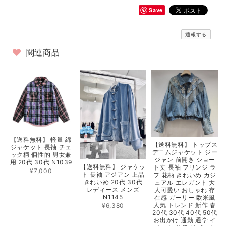
Save
通報する
関連商品
【送料無料】 軽量 綿
【送料無料】 トップス
ジャケット 長袖 チェ
デニムジャケット ジー
ック柄 個性的 男女兼
ジャン 前開き ショー
用 20代 30代 N1039
【送料無料】 ジャケッ
ト丈 長袖 フリンジ ラ
¥7,000
ト 長袖 アジアン 上品
フ 花柄 きれいめ カジ
きれいめ 20代 30代
ュアル エレガント 大
レディース メンズ
人可愛い おしゃれ 存
N1145
在感 ガーリー 欧米風
人気 トレンド 新作 春
¥6,380
20代 30代 40代 50代
お出かけ 通勤 通学 イ