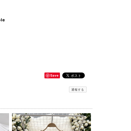
ble
Save
通報する