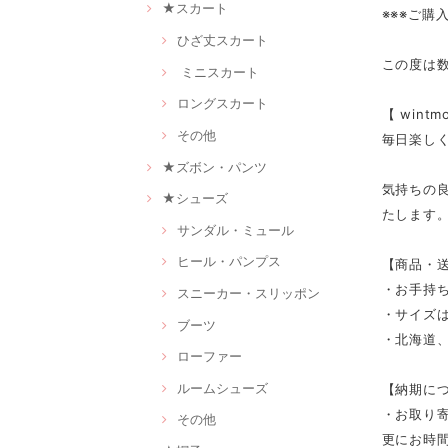
★スカート
※※※ご購
ひざ丈スカート
この度は
ミニスカート
ロングスカート
【 win
その他
毎日楽し
★ズボン・パンツ
気持ちの
★シューズ
たします
サンダル・ミュール
ヒール・パンプス
【商品・
・お手持
スニーカー・スリッポン
・サイズは
ブーツ
・北海道、
ローファー
ルームシューズ
【納期に
・お取り寄
その他
更にお時