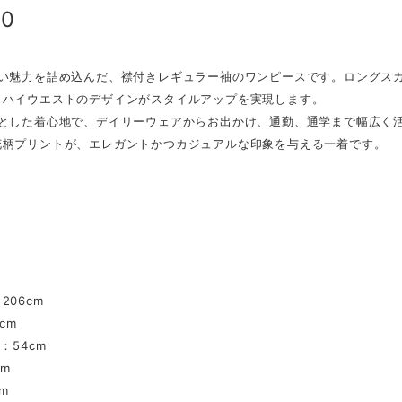
60
愛い魅力を詰め込んだ、襟付きレギュラー袖のワンピースです。ロングス
、ハイウエストのデザインがスタイルアップを実現します。
りとした着心地で、デイリーウェアからお出かけ、通勤、通学まで幅広く
花柄プリントが、エレガントかつカジュアルな印象を与える一着です。
】
】
206cm
cm
：54cm
cm
m