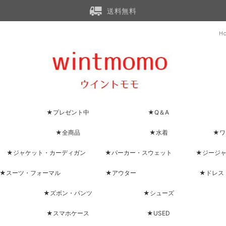
送料無料
H
★プレゼント中
★Q＆A
★全商品
★水着
★ワ
★ジャケット・カーディガン
★パーカー・スウェット
★ジージ
★スーツ・フォーマル
★アウター
★ドレス
★ズボン・パンツ
★シューズ
★スマホケース
★USED