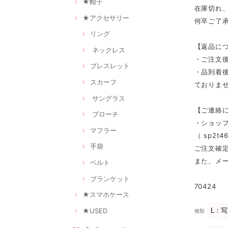
★帽子
在庫切れ
★アクセサリー
何卒ご了
リング
【返品に
ネックレス
・ご注文
ブレスレット
・品到着
スカーフ
ておりませ
サングラス
【ご連絡
ブローチ
・ショッ
マフラー
（
sp2t46
手袋
ご注文確
また、メ
ベルト
ブランケット
70424
★スマホケース
★USED
種類