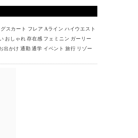
ングスカート フレア Aライン ハイウエスト
い おしゃれ 存在感 フェミニン ガーリー
代 お出かけ 通勤 通学 イベント 旅行 リゾー