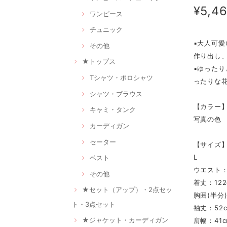
¥5,4
ワンピース
チュニック
▪大人可
その他
作り出し
★トップス
▪ゆった
Tシャツ・ポロシャツ
ったりな
シャツ・ブラウス
【カラー
キャミ・タンク
写真の色
カーディガン
セーター
【サイズ
L
ベスト
ウエスト：
その他
着丈：122
★セット（アップ）・2点セッ
胸囲(半分)
ト・3点セット
袖丈：52
★ジャケット・カーディガン
肩幅：41c