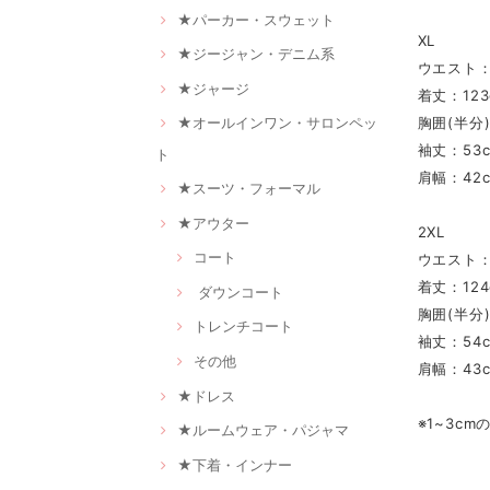
★パーカー・スウェット
XL
★ジージャン・デニム系
ウエスト：
★ジャージ
着丈：123
胸囲(半分)
★オールインワン・サロンペッ
袖丈：53
ト
肩幅：42
★スーツ・フォーマル
★アウター
2XL
コート
ウエスト：
着丈：124
ダウンコート
胸囲(半分)
トレンチコート
袖丈：54
その他
肩幅：43
★ドレス
※1~3c
★ルームウェア・パジャマ
★下着・インナー