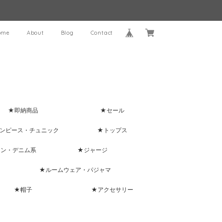
ome
About
Blog
Contact
★即納商品
★セール
ンピース・チュニック
★トップス
ャン・デニム系
★ジャージ
★ルームウェア・パジャマ
★帽子
★アクセサリー