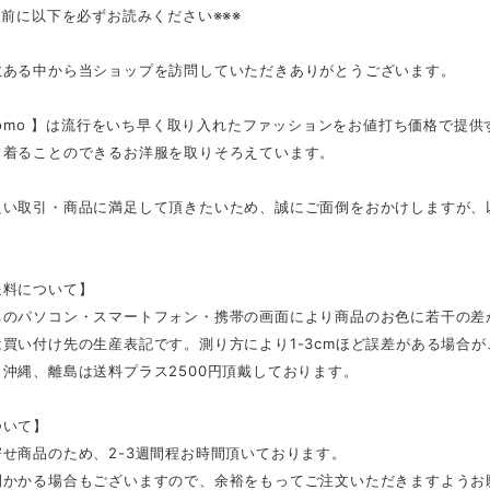
入前に以下を必ずお読みください※※※
数ある中から当ショップを訪問していただきありがとうございます。
tmomo 】は流行をいち早く取り入れたファッションをお値打ち価格で提
く着ることのできるお洋服を取りそろえています。
良い取引・商品に満足して頂きたいため、誠にご面倒をおかけしますが、
。
送料について】
ちのパソコン・スマートフォン・携帯の画面により商品のお色に若干の差
買い付け先の生産表記です。測り方により1-3cmほど誤差がある場合
沖縄、離島は送料プラス2500円頂戴しております。
ついて】
せ商品のため、2-3週間程お時間頂いております。
間かかる場合もございますので、余裕をもってご注文いただきますようお