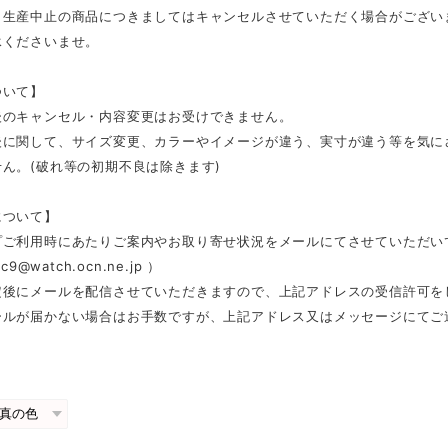
、生産中止の商品につきましてはキャンセルさせていただく場合がござい
承くださいませ。
ついて】
後のキャンセル・内容変更はお受けできません。
後に関して、サイズ変更、カラーやイメージが違う、実寸が違う等を気に
ん。(破れ等の初期不良は除きます)
について】
プご利用時にあたりご案内やお取り寄せ状況をメールにてさせていただい
c9@watch.ocn.ne.jp
）
定後にメールを配信させていただきますので、上記アドレスの受信許可を
ールが届かない場合はお手数ですが、上記アドレス又はメッセージにてご