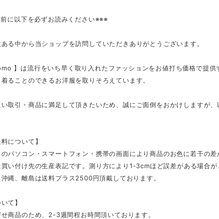
入前に以下を必ずお読みください※※※
数ある中から当ショップを訪問していただきありがとうございます。
tmomo 】は流行をいち早く取り入れたファッションをお値打ち価格で提
く着ることのできるお洋服を取りそろえています。
良い取引・商品に満足して頂きたいため、誠にご面倒をおかけしますが、
。
送料について】
ちのパソコン・スマートフォン・携帯の画面により商品のお色に若干の差
買い付け先の生産表記です。測り方により1-3cmほど誤差がある場合
沖縄、離島は送料プラス2500円頂戴しております。
ついて】
せ商品のため、2-3週間程お時間頂いております。