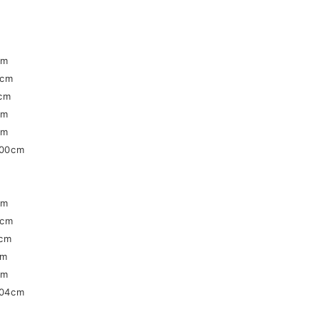
】
cm
cm
cm
cm
cm
00cm
cm
cm
cm
cm
cm
04cm