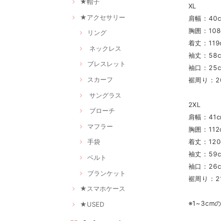
★帽子
XL
★アクセサリー
肩幅：40
胸囲：108
リング
着丈：119
ネックレス
袖丈：58
ブレスレット
袖口：25
スカーフ
裾周り：2
サングラス
2XL
ブローチ
肩幅：41c
マフラー
胸囲：112
着丈：120
手袋
袖丈：59
ベルト
袖口：26
ブランケット
裾周り：21
★スマホケース
※1~3c
★USED