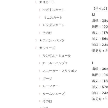
★スカート
【サイズ
ひざ丈スカート
M
ミニスカート
肩幅：38
ロングスカート
胸囲：100
その他
着丈：117
袖丈：56
★ズボン・パンツ
袖口：23
★シューズ
裾周り：2
サンダル・ミュール
L
ヒール・パンプス
肩幅：39
スニーカー・スリッポン
胸囲：104
ブーツ
着丈：118
ローファー
袖丈：57
袖口：24
ルームシューズ
裾周り：2
その他