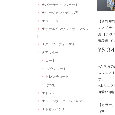
★パーカー・スウェット
★ジージャン・デニム系
★ジャージ
【送料無料
レア Aラ
★オールインワン・サロンペッ
風 オルチ
ト
普段着 イン
★スーツ・フォーマル
¥5,3
★アウター
コート
▪こちら
ダウンコート
ズウエス
トレンチコート
す。
その他
▪ポリエ
可愛い印
★ドレス
★ルームウェア・パジャマ
【カラー
★下着・インナー
花柄