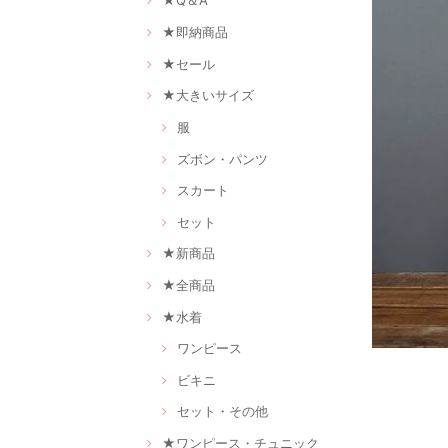
★Q＆A
★即納商品
★セール
★大きいサイズ
服
ズボン・パンツ
スカート
セット
★新商品
★全商品
★水着
ワンピース
ビキニ
セット・その他
★ワンピース・チュニック