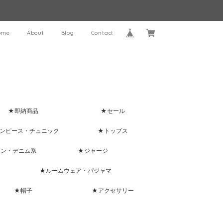
ome
About
Blog
Contact
★即納商品
★セール
ンピース・チュニック
★トップス
ャン・デニム系
★ジャージ
★ルームウェア・パジャマ
★帽子
★アクセサリー