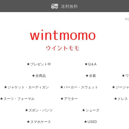
送料無料
H
★プレゼント中
★Q＆A
★全商品
★水着
★ワ
★ジャケット・カーディガン
★パーカー・スウェット
★ジージ
★スーツ・フォーマル
★アウター
★ドレス
★ズボン・パンツ
★シューズ
★スマホケース
★USED