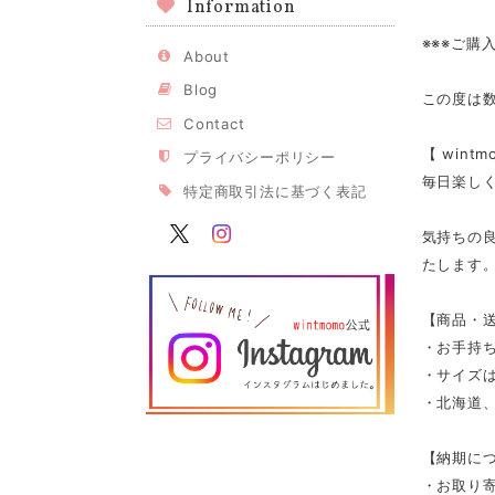
Information
※※※ご購
About
Blog
この度は
Contact
【 win
プライバシーポリシー
毎日楽し
特定商取引法に基づく表記
気持ちの
たします
【商品・
・お手持
・サイズは
・北海道、
【納期に
・お取り寄