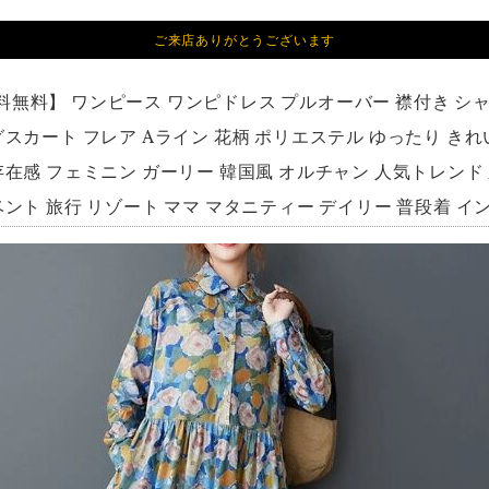
ご来店ありがとうございます
料無料】 ワンピース ワンピドレス プルオーバー 襟付き シ
グスカート フレア Aライン 花柄 ポリエステル ゆったり きれ
在感 フェミニン ガーリー 韓国風 オルチャン 人気トレンド 新作
ベント 旅行 リゾート ママ マタニティー デイリー 普段着 イン