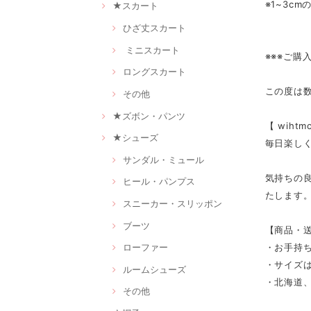
※1~3c
★スカート
ひざ丈スカート
ミニスカート
※※※ご購
ロングスカート
この度は
その他
★ズボン・パンツ
【 wih
★シューズ
毎日楽し
サンダル・ミュール
気持ちの
ヒール・パンプス
たします
スニーカー・スリッポン
ブーツ
【商品・
・お手持
ローファー
・サイズは
ルームシューズ
・北海道、
その他