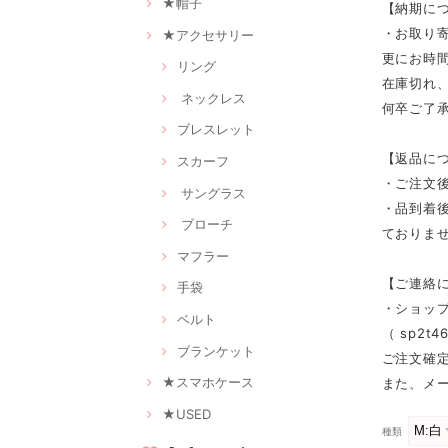
★帽子
【納期に
・お取り寄
★アクセサリー
更にお時
リング
在庫切れ
ネックレス
何卒ご了
ブレスレット
【返品に
スカーフ
・ご注文
サングラス
・品到着
ブローチ
ておりませ
マフラー
【ご連絡
手袋
・ショッ
ベルト
（
sp2t46
ブランケット
ご注文確
★スマホケース
また、メ
★USED
種類