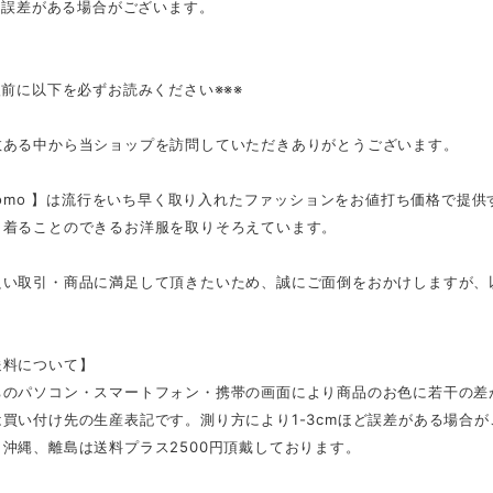
mの誤差がある場合がございます。
入前に以下を必ずお読みください※※※
数ある中から当ショップを訪問していただきありがとうございます。
tmomo 】は流行をいち早く取り入れたファッションをお値打ち価格で提
く着ることのできるお洋服を取りそろえています。
良い取引・商品に満足して頂きたいため、誠にご面倒をおかけしますが、
。
送料について】
ちのパソコン・スマートフォン・携帯の画面により商品のお色に若干の差
買い付け先の生産表記です。測り方により1-3cmほど誤差がある場合
沖縄、離島は送料プラス2500円頂戴しております。