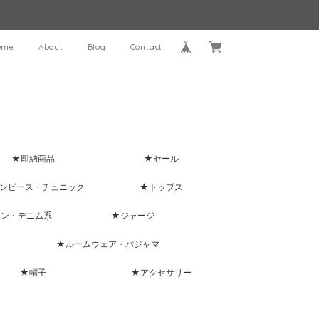
ome
About
Blog
Contact
★即納商品
★セール
ンピース・チュニック
★トップス
ャン・デニム系
★ジャージ
★ルームウェア・パジャマ
★帽子
★アクセサリー