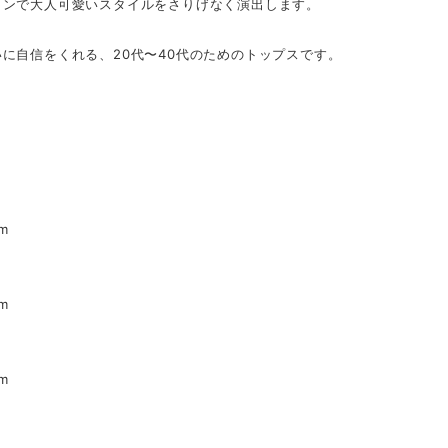
インで大人可愛いスタイルをさりげなく演出します。
に自信をくれる、20代〜40代のためのトップスです。
】
】
m
m
m