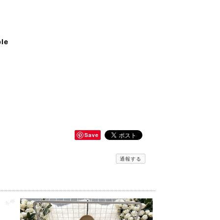
ble
Save
通報する