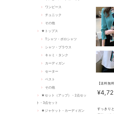
ワンピース
チュニック
その他
★トップス
Tシャツ・ポロシャツ
シャツ・ブラウス
キャミ・タンク
カーディガン
セーター
ベスト
【送料無料】
その他
¥4,7
★セット（アップ）・2点セッ
ト・3点セット
すっきり
★ジャケット・カーディガン