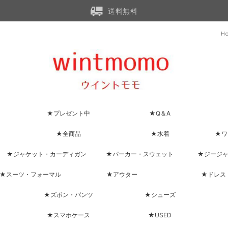
送料無料
H
★プレゼント中
★Q＆A
★全商品
★水着
★ワ
★ジャケット・カーディガン
★パーカー・スウェット
★ジージ
★スーツ・フォーマル
★アウター
★ドレス
★ズボン・パンツ
★シューズ
★スマホケース
★USED