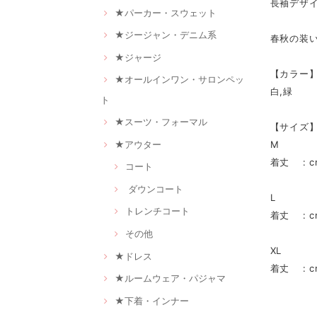
長袖デザ
★パーカー・スウェット
★ジージャン・デニム系
春秋の装い
★ジャージ
【カラー
★オールインワン・サロンペッ
白,緑
ト
★スーツ・フォーマル
【サイズ
★アウター
M
着丈 : c
コート
ダウンコート
L
トレンチコート
着丈 : c
その他
XL
★ドレス
着丈 : c
★ルームウェア・パジャマ
★下着・インナー