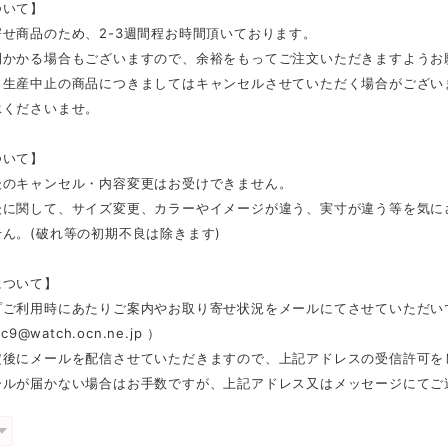
ついて】
せ商品のため、2-3週間程お時間頂いております。
間かかる場合もございますので、余裕をもってご注文いただきますようお
、生産中止の商品につきましてはキャンセルさせていただく場合がござい
承くださいませ。
ついて】
後のキャンセル・内容変更はお受けできません。
後に関して、サイズ変更、カラーやイメージが違う、実寸が違う等を気に
ん。(破れ等の初期不良は除きます)
について】
プご利用時にあたりご案内やお取り寄せ状況をメールにてさせていただい
c9@watch.ocn.ne.jp
）
定後にメールを配信させていただきますので、上記アドレスの受信許可を
ールが届かない場合はお手数ですが、上記アドレス又はメッセージにてご