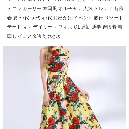
ミニン ガーリー 韓国風 オルチャン 人気 トレンド 新作
春 夏 20代 30代 40代 お出かけ イベント 旅行 リゾート
デート ママ デイリー オフィス OL 通勤 通学 普段着 着
回し インスタ映え 70389