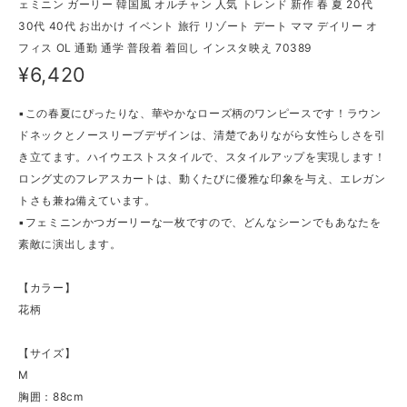
ェミニン ガーリー 韓国風 オルチャン 人気 トレンド 新作 春 夏 20代
30代 40代 お出かけ イベント 旅行 リゾート デート ママ デイリー オ
フィス OL 通勤 通学 普段着 着回し インスタ映え 70389
¥6,420
▪この春夏にぴったりな、華やかなローズ柄のワンピースです！ラウン
ドネックとノースリーブデザインは、清楚でありながら女性らしさを引
き立てます。ハイウエストスタイルで、スタイルアップを実現します！
ロング丈のフレアスカートは、動くたびに優雅な印象を与え、エレガン
トさも兼ね備えています。
▪フェミニンかつガーリーな一枚ですので、どんなシーンでもあなたを
素敵に演出します。
【カラー】
花柄
【サイズ】
M
胸囲：88cm