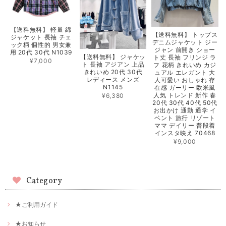
【送料無料】 軽量 綿
【送料無料】 トップス
ジャケット 長袖 チェ
デニムジャケット ジー
ック柄 個性的 男女兼
ジャン 前開き ショー
用 20代 30代 N1039
【送料無料】 ジャケッ
ト丈 長袖 フリンジ ラ
¥7,000
ト 長袖 アジアン 上品
フ 花柄 きれいめ カジ
きれいめ 20代 30代
ュアル エレガント 大
レディース メンズ
人可愛い おしゃれ 存
N1145
在感 ガーリー 欧米風
人気 トレンド 新作 春
¥6,380
20代 30代 40代 50代
お出かけ 通勤 通学 イ
ベント 旅行 リゾート
ママ デイリー 普段着
インスタ映え 70468
¥9,000
Category
★ご利用ガイド
★お知らせ