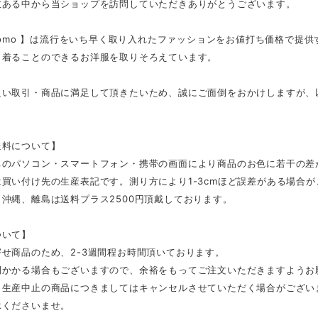
数ある中から当ショップを訪問していただきありがとうございます。
tmomo 】は流行をいち早く取り入れたファッションをお値打ち価格で提
く着ることのできるお洋服を取りそろえています。
良い取引・商品に満足して頂きたいため、誠にご面倒をおかけしますが、
。
送料について】
ちのパソコン・スマートフォン・携帯の画面により商品のお色に若干の差
買い付け先の生産表記です。測り方により1-3cmほど誤差がある場合
沖縄、離島は送料プラス2500円頂戴しております。
ついて】
せ商品のため、2-3週間程お時間頂いております。
間かかる場合もございますので、余裕をもってご注文いただきますようお
、生産中止の商品につきましてはキャンセルさせていただく場合がござい
承くださいませ。