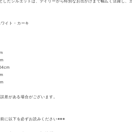
りとしたシルエットは、デイリーから特別なお出かけまで幅広く活躍し、
】
ホワイト・カーキ
】
m
cm
4cm
cm
cm
mの誤差がある場合がございます。
入前に以下を必ずお読みください※※※