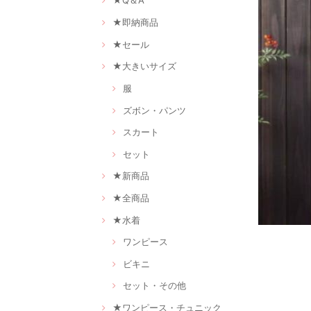
★Q＆A
★即納商品
★セール
★大きいサイズ
服
ズボン・パンツ
スカート
セット
★新商品
★全商品
★水着
ワンピース
ビキニ
セット・その他
★ワンピース・チュニック