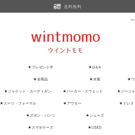
送料無料
H
★プレゼント中
★Q＆A
★全商品
★水着
★ワ
★ジャケット・カーディガン
★パーカー・スウェット
★ジージ
★スーツ・フォーマル
★アウター
★ドレス
★ズボン・パンツ
★シューズ
★スマホケース
★USED