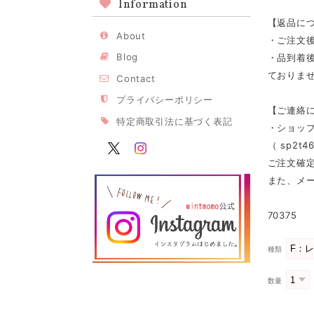
Information
【返品に
About
・ご注文
Blog
・品到着
ておりませ
Contact
プライバシーポリシー
【ご連絡
特定商取引法に基づく表記
・ショッ
（
sp2t46
ご注文確
また、メ
70375
種類
数量