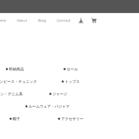
ome
About
Blog
Contact
★即納商品
★セール
ンピース・チュニック
★トップス
ャン・デニム系
★ジャージ
★ルームウェア・パジャマ
★帽子
★アクセサリー