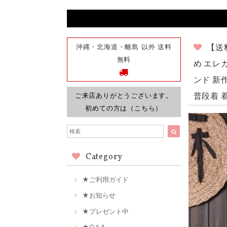
沖縄・北海道・離島 以外 送料
【送
無料
め エレ
ンド 新作
ご来店ありがとうございます。
普段着 着
初めての方は（こちら）
Category
★ご利用ガイド
★お知らせ
★プレゼント中