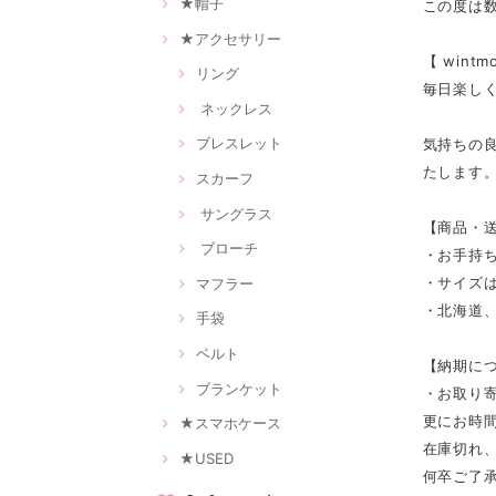
★帽子
この度は
★アクセサリー
【 win
リング
毎日楽し
ネックレス
ブレスレット
気持ちの
たします
スカーフ
サングラス
【商品・
ブローチ
・お手持
・サイズは
マフラー
・北海道、
手袋
ベルト
【納期に
ブランケット
・お取り寄
更にお時
★スマホケース
在庫切れ
★USED
何卒ご了