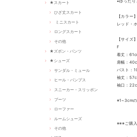
▪ゆった
★スカート
ひざ丈スカート
【カラー
ミニスカート
レッド・
ロングスカート
【サイズ
その他
F
★ズボン・パンツ
着丈：61c
★シューズ
肩幅：40
バスト：10
サンダル・ミュール
袖丈：57
ヒール・パンプス
袖口：22
スニーカー・スリッポン
ブーツ
※1~3c
ローファー
ルームシューズ
※※※ご購
その他