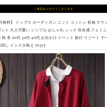
ご来店ありがとうございます
料無料】 トップス カーディガン ニット コットン 長袖 ラウ
ガント 大人可愛い シンプル おしゃれ シック 存在感 フェミニ
 秋 冬 20代 30代 40代 お出かけ イベント 旅行 リゾート 
回し インスタ映え 70375