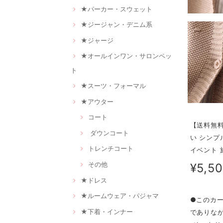
★パーカー・スウェット
★ジージャン・デニム系
★ジャージ
★オールインワン・サロンペッ
ト
★スーツ・フォーマル
★アウター
コート
【送料無料
ダウンコート
い シンプ
トレンチコート
イベント 
その他
¥5,5
★ドレス
★ルームウェア・パジャマ
●このカ
★下着・インナー
でありな