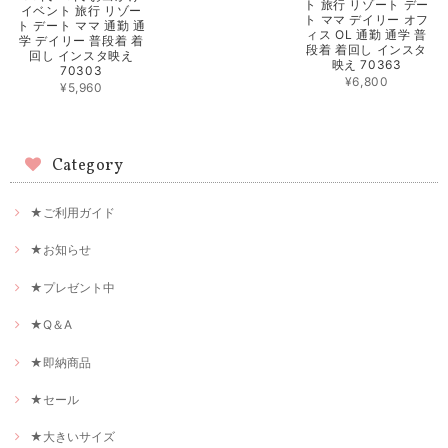
ト 旅行 リゾート デー
イベント 旅行 リゾー
ト ママ デイリー オフ
ト デート ママ 通勤 通
ィス OL 通勤 通学 普
学 デイリー 普段着 着
段着 着回し インスタ
回し インスタ映え
映え 70363
70303
¥6,800
¥5,960
Category
★ご利用ガイド
★お知らせ
★プレゼント中
★Q＆A
★即納商品
★セール
★大きいサイズ