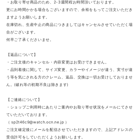
・お取り寄せ商品のため、2-3週間程お時間頂いております。
更にお時間かかる場合もございますので、余裕をもってご注文いただき
ますようお願いします。
在庫切れ、生産中止の商品につきましてはキャンセルさせていただく場
合がございます。
何卒ご了承くださいませ。
【返品について】
・ご注文後のキャンセル・内容変更はお受けできません。
・品到着後に関して、サイズ変更、カラーやイメージが違う、実寸が違
う等を気にされる方のクレーム、返品、交換は一切お受けしておりませ
ん。(破れ等の初期不良は除きます)
【ご連絡について】
・ショップご利用時にあたりご案内やお取り寄せ状況をメールにてさせ
ていただいております。
（
sp2t46c9@watch.ocn.ne.jp
）
ご注文確定後にメールを配信させていただきますので、上記アドレスの
受信許可をしていただくようお願いします。