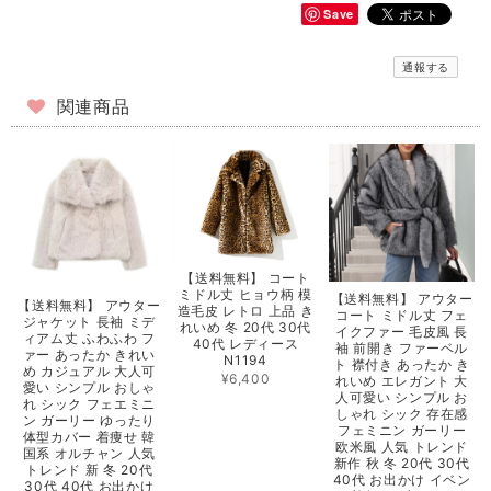
Save
通報する
関連商品
【送料無料】 コート
ミドル丈 ヒョウ柄 模
【送料無料】 アウター
【送料無料】 アウター
造毛皮 レトロ 上品 き
コート ミドル丈 フェ
ジャケット 長袖 ミデ
れいめ 冬 20代 30代
イクファー 毛皮風 長
ィアム丈 ふわふわ フ
40代 レディース
袖 前開き ファーベル
ァー あったか きれい
N1194
ト 襟付き あったか き
め カジュアル 大人可
¥6,400
れいめ エレガント 大
愛い シンプル おしゃ
人可愛い シンプル お
れ シック フェエミニ
しゃれ シック 存在感
ン ガーリー ゆったり
フェミニン ガーリー
体型カバー 着痩せ 韓
欧米風 人気 トレンド
国系 オルチャン 人気
新作 秋 冬 20代 30代
トレンド 新 冬 20代
40代 お出かけ イベン
30代 40代 お出かけ