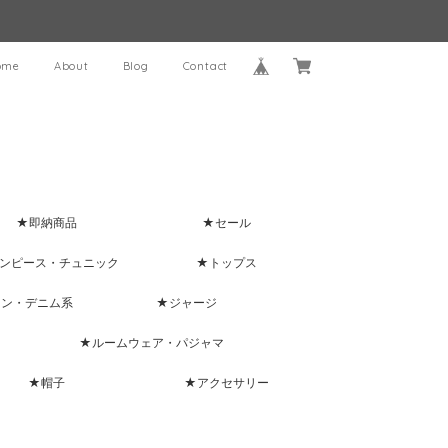
ome
About
Blog
Contact
★即納商品
★セール
ンピース・チュニック
★トップス
ャン・デニム系
★ジャージ
★ルームウェア・パジャマ
★帽子
★アクセサリー