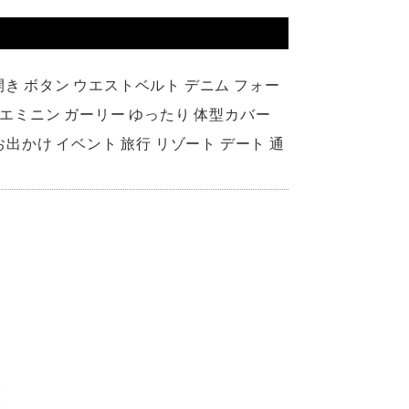
開き ボタン ウエストベルト デニム フォー
ェエミニン ガーリー ゆったり 体型カバー
代 お出かけ イベント 旅行 リゾート デート 通