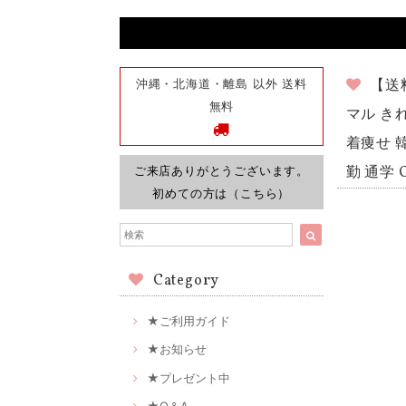
沖縄・北海道・離島 以外 送料
【送
無料
マル き
着痩せ 韓
ご来店ありがとうございます。
勤 通学 
初めての方は（こちら）
Category
★ご利用ガイド
★お知らせ
★プレゼント中