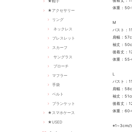
後着丈：11
★帽子
体重：50‐
★アクセサリー
リング
M
ネックレス
バスト：11
肩幅：57
ブレスレット
袖丈：50
スカーフ
後着丈：12
サングラス
体重：55‐
ブローチ
L
マフラー
バスト：11
手袋
肩幅：58
ベルト
袖丈：51c
ブランケット
後着丈：12
体重：60‐
★スマホケース
★USED
※1~3c