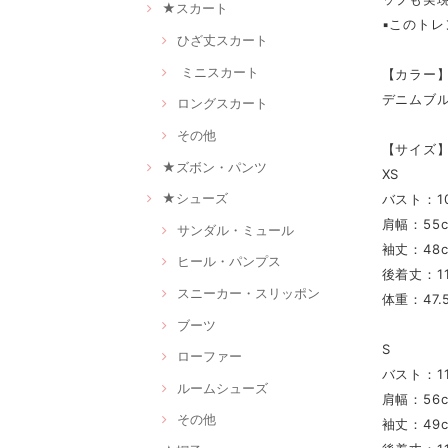
★スカート
▪このト
ひざ丈スカート
ミニスカート
【カラー
デニムブ
ロングスカート
その他
【サイズ
★ズボン・パンツ
XS
★シューズ
バスト：10
肩幅：55
サンダル・ミュール
袖丈：48
ヒール・パンプス
後着丈：11
スニーカー・スリッポン
体重：47.
ブーツ
S
ローファー
バスト：11
ルームシューズ
肩幅：56
その他
袖丈：49