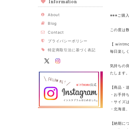
Information
About
※※※ご購
Blog
この度は
Contact
プライバシーポリシー
【 win
特定商取引法に基づく表記
毎日楽し
気持ちの
たします
【商品・
・お手持
・サイズは
・北海道、
【納期に