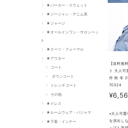
★パーカー・スウェット
★ジージャン・デニム系
★ジャージ
★オールインワン・サロンペッ
ト
★スーツ・フォーマル
★アウター
【送料無料
コート
ト 大人可
ダウンコート
作 秋 冬 
70324
トレンチコート
¥6,5
その他
★ドレス
★ルームウェア・パジャマ
▪大人可
を演出し
★下着・インナー
ップも実