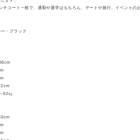
レンチコート一枚で、通勤や通学はもちろん、デートや旅行、イベントの
】
ルー・ブラック
】
6cm
cm
cm
2cm
5‐50㎏
0cm
cm
cm