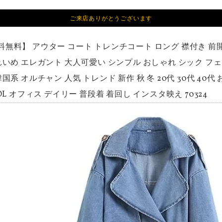
ご来店ありがとうございます
料無料】 アウター コート トレンチコート ロング 襟付き 前
れいめ エレガント 大人可愛い シンプル おしゃれ シック フ
国系 オルチャン 人気 トレンド 新作 秋 冬 20代 30代 40
OL オフィス デイリー 普段着 着回し インスタ映え 70324