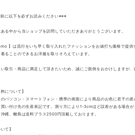
入前に以下を必ずお読みください※※※
数ある中から当ショップを訪問していただきありがとうございます。
tmomo 】は流行をいち早く取り入れたファッションをお値打ち価格で提
く着ることのできるお洋服を取りそろえています。
良い取引・商品に満足して頂きたいため、誠にご面倒をおかけしますが、
。
送料について】
ちのパソコン・スマートフォン・携帯の画面により商品のお色に若干の差
買い付け先の生産表記です。測り方により1-3cmほど誤差がある場合
沖縄、離島は送料プラス2500円頂戴しております。
ついて】