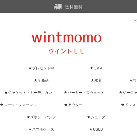
送料無料
H
★プレゼント中
★Q＆A
★全商品
★水着
★ワ
★ジャケット・カーディガン
★パーカー・スウェット
★ジージ
★スーツ・フォーマル
★アウター
★ドレス
★ズボン・パンツ
★シューズ
★スマホケース
★USED